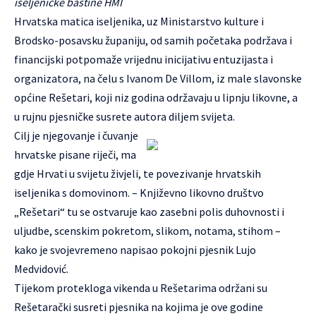
iseljeničke baštine HMI
Hrvatska matica iseljenika, uz Ministarstvo kulture i
Brodsko-posavsku županiju, od samih početaka podržava i
financijski potpomaže vrijednu inicijativu entuzijasta i
organizatora, na čelu s Ivanom De Villom, iz male slavonske
općine Rešetari, koji niz godina održavaju u lipnju likovne, a
u rujnu pjesničke susrete autora diljem svijeta.
Cilj je njegovanje i čuvanje
hrvatske pisane riječi, ma
gdje Hrvati u svijetu živjeli, te povezivanje hrvatskih
iseljenika s domovinom. – Književno likovno društvo
„Rešetari“ tu se ostvaruje kao zasebni polis duhovnosti i
uljudbe, scenskim pokretom, slikom, notama, stihom –
kako je svojevremeno napisao pokojni pjesnik Lujo
Medvidović.
Tijekom protekloga vikenda u Rešetarima održani su
Rešetarački susreti pjesnika na kojima je ove godine