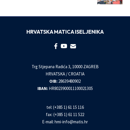
HRVATSKA MATICA ISELJENIKA
Trg Stjepana Radića 3, 10000 ZAGREB
HRVATSKA / CROATIA
OIB:
28639480902
IBAN:
HR8023900011100021305
tel: (+385 1) 61 15 116
fax: (+385 1) 61 11 522
E-mail:
hmi-info@matis.hr