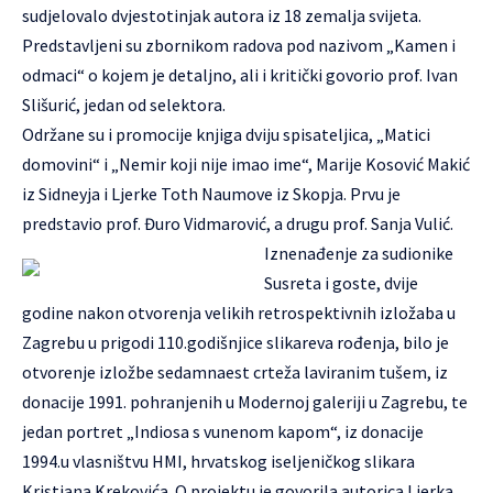
sudjelovalo dvjestotinjak autora iz 18 zemalja svijeta.
Predstavljeni su zbornikom radova pod nazivom „Kamen i
odmaci“ o kojem je detaljno, ali i kritički govorio prof. Ivan
Slišurić, jedan od selektora.
Održane su i promocije knjiga dviju spisateljica, „Matici
domovini“ i „Nemir koji nije imao ime“, Marije Kosović Makić
iz Sidneyja i Ljerke Toth Naumove iz Skopja. Prvu je
predstavio prof. Đuro Vidmarović, a drugu prof. Sanja Vulić.
Iznenađenje za sudionike
Susreta i goste, dvije
godine nakon otvorenja velikih retrospektivnih izložaba u
Zagrebu u prigodi 110.godišnjice slikareva rođenja, bilo je
otvorenje izložbe sedamnaest crteža laviranim tušem, iz
donacije 1991. pohranjenih u Modernoj galeriji u Zagrebu, te
jedan portret „Indiosa s vunenom kapom“, iz donacije
1994.u vlasništvu HMI, hrvatskog iseljeničkog slikara
Kristiana Krekovića. O projektu je govorila autorica Ljerka