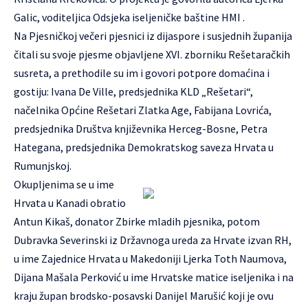
Galic, voditeljica Odsjeka iseljeničke baštine HMI .
Na Pjesničkoj večeri pjesnici iz dijaspore i susjednih županija
čitali su svoje pjesme objavljene XVI. zborniku Rešetaračkih
susreta, a prethodile su im i govori potpore domaćina i
gostiju: Ivana De Ville, predsjednika KLD „Rešetari“,
načelnika Općine Rešetari Zlatka Age, Fabijana Lovrića,
predsjednika Društva književnika Herceg-Bosne, Petra
Hategana, predsjednika Demokratskog saveza Hrvata u
Rumunjskoj.
Okupljenima se u ime
Hrvata u Kanadi obratio
Antun Kikaš, donator Zbirke mladih pjesnika, potom
Dubravka Severinski iz Državnoga ureda za Hrvate izvan RH,
u ime Zajednice Hrvata u Makedoniji Ljerka Toth Naumova,
Dijana Mašala Perković u ime Hrvatske matice iseljenika i na
kraju župan brodsko-posavski Danijel Marušić koji je ovu