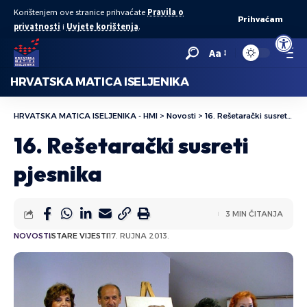
Korištenjem ove stranice prihvaćate
Pravila o
Prihvaćam
privatnosti
i
Uvjete korištenja
.
Open to
Aa
HRVATSKA MATICA ISELJENIKA
HRVATSKA MATICA ISELJENIKA - HMI
>
Novosti
>
16. Rešetarački susreti pjesnika
16. Rešetarački susreti
pjesnika
3 MIN ČITANJA
NOVOSTI
STARE VIJESTI
17. RUJNA 2013.