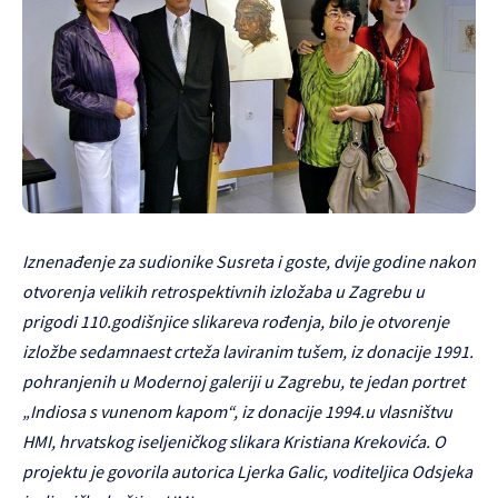
Iznenađenje za sudionike Susreta i goste, dvije godine nakon
otvorenja velikih retrospektivnih izložaba u Zagrebu u
prigodi 110.godišnjice slikareva rođenja, bilo je otvorenje
izložbe sedamnaest crteža laviranim tušem, iz donacije 1991.
pohranjenih u Modernoj galeriji u Zagrebu, te jedan portret
„Indiosa s vunenom kapom“, iz donacije 1994.u vlasništvu
HMI, hrvatskog iseljeničkog slikara Kristiana Krekovića. O
projektu je govorila autorica Ljerka Galic, voditeljica Odsjeka