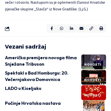
večer i otvorio. Nastupom su je oplemenili članovi Hrvatske
pjevačke skupine „Slavča“ iz Nove Gradiške. (Lj.G.)
Vezani sadržaj
Američka premijera novoga filma
Snježane Tribuson
NOVOSTI
Spektakl u Bad Homburgu: 20.
Večernjakova Domovnica
NOVOSTI
LADO u Kiseljaku
NOVOSTI
Počinje Hrvatska nastava
NOVOSTI