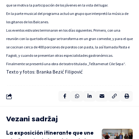
que se motiva la participación de los jóvenes en la vida del lugar.
En la parte musical del programa actuó un grupo que interpretó la música de
los gitanos de los Balcanes.
Los eventos estivales terminaron en los días siguientes. Primero, con una
reunión con la que todo el lugar se transforma en un gran comedor, y para el que
se cocinan cerca de 400 porciones de porotos con pasta, la así llamada Pasta e
Fagioli, y cuando se presentan otras especialidades gastronómicas.
Finalmente se presentó una obra de teatro titulada „Teštamenat Cile Sepa“.
Texto y fotos: Branka Bezić Filipović
Vezani sadržaj
La exposición itinerante que une