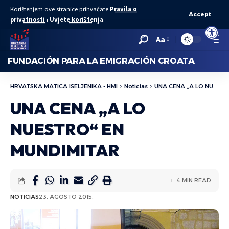
Korištenjem ove stranice prihvaćate
Pravila o
Accept
privatnosti
i
Uvjete korištenja
.
Abrir bar
Aa
FUNDACIÓN PARA LA EMIGRACIÓN CROATA
HRVATSKA MATICA ISELJENIKA - HMI
>
Noticias
>
UNA CENA „A LO NUESTRO“ EN MUNDIMITAR
UNA CENA „A LO
NUESTRO“ EN
MUNDIMITAR
4 MIN READ
NOTICIAS
23. AGOSTO 2015.