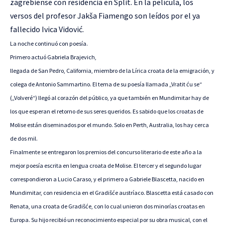
zagrebiense con residencia en Split. En la película, los
versos del profesor Jakša Fiamengo son leídos por el ya
fallecido Ivica Vidović.
La noche continuó con poesía.
Primero actuó Gabriela Brajevich,
llegada de San Pedro, California, miembro de la Lírica croata de la emigración, y
colega de Antonio Sammartino. El tema de su poesía llamada „Vratit ću se“
(„Volveré“) llegó al corazón del público, ya que también en Mundimitar hay de
los que esperan el retorno de sus seres queridos. Es sabido que los croatas de
Molise están diseminados por el mundo. Solo en Perth, Australia, los hay cerca
de dos mil.
Finalmente se entregaron los premios del concurso literario de este año a la
mejor poesía escrita en lengua croata de Molise. El tercer y el segundo lugar
correspondieron a Lucio Caraso, y el primero a Gabriele Blascetta, nacido en
Mundimitar, con residencia en el Gradišće austríaco. Blascetta está casado con
Renata, una croata de Gradišće, con lo cual unieron dos minorías croatas en
Europa. Su hijo recibió un reconocimiento especial por su obra musical, con el