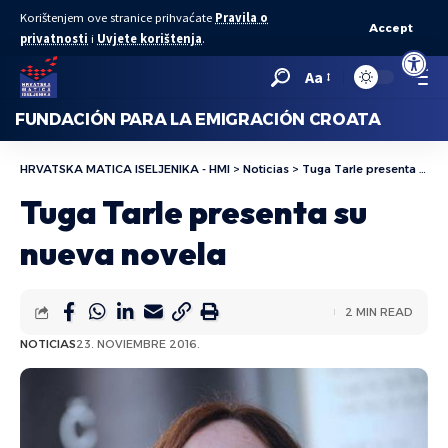
Korištenjem ove stranice prihvaćate
Pravila o
Accept
privatnosti
i
Uvjete korištenja
.
Abrir bar
Aa
FUNDACIÓN PARA LA EMIGRACIÓN CROATA
HRVATSKA MATICA ISELJENIKA - HMI
>
Noticias
>
Tuga Tarle presenta su nueva novela
Tuga Tarle presenta su
nueva novela
2 MIN READ
NOTICIAS
23. NOVIEMBRE 2016.