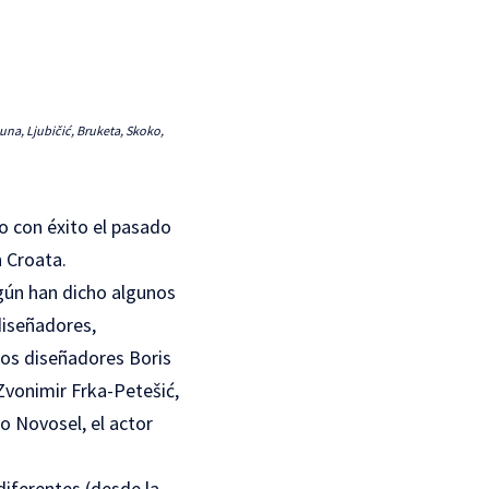
una, Ljubičić, Bruketa, Skoko,
o con éxito el pasado
n Croata.
gún han dicho algunos
diseñadores,
 los diseñadores Boris
Zvonimir Frka-Petešić,
o Novosel, el actor
diferentes (desde la