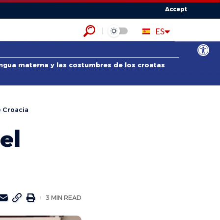
Accept
HR
ES
EN
Abrir bar
lengua materna y las costumbres de los croatas
e Croacia
el
3 MIN READ