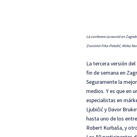
La conferencia reunió en Zagreb 
Zvonimir Frka-Petešić, Mirko N
La tercera versión del
fin de semana en Zagr
Seguramente la mejor 
medios. Y es que en u
especialistas en márke
Ljubičić y Davor Bruke
hasta uno de los entr
Robert Kurbaša, y otr
Los 50 participantes 