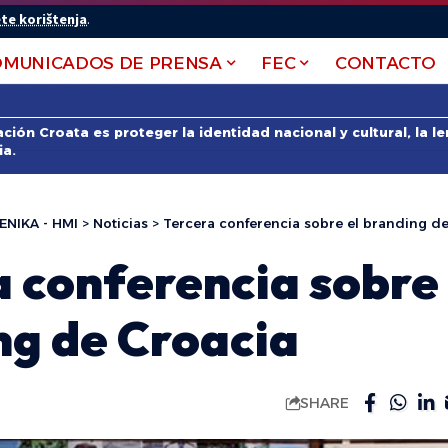
te korištenja
.
OMUNICADOS DE PRENSA
FEC
CONTACTO
ción Croata es proteger la identidad nacional y cultural, la 
ia.
ENIKA - HMI
>
Noticias
>
Tercera conferencia sobre el branding d
 conferencia sobre 
ng de Croacia
SHARE