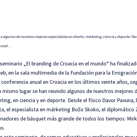
a algunos de nuestros mejores especialistas en diseño, márketing, ciencia y deporte: Pav
ovosel…
 seminario „El branding de Croacia en el mundo“ ha finalizad
eb, en la sala multimedia de la Fundación para la Emigració
conferencia anual en Croacia en los últimos veinte años, se
n mismo lugar se han reunido algunos de nuestros mejores 
ting, en ciencia y en deporte. Desde el físico Davor Pavuna,
ta, el especialista en márketing Božo Skoko, el diplomático 
enadores de básquet más grande de todos los tiempos: Mirk
os.
de este seminario, de ramas educativas y profesionales muy 