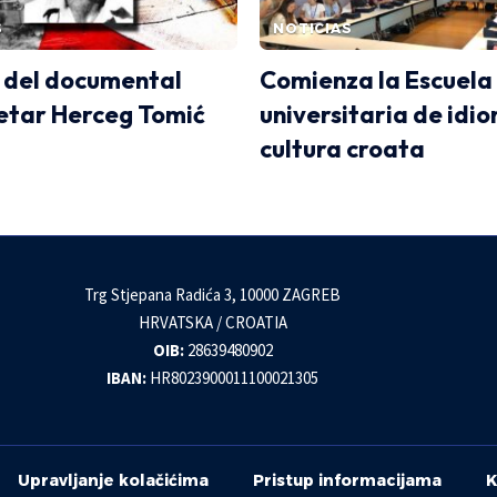
S
NOTICIAS
 del documental
Comienza la Escuela
etar Herceg Tomić
universitaria de idi
cultura croata
Trg Stjepana Radića 3, 10000 ZAGREB
HRVATSKA / CROATIA
OIB:
28639480902
IBAN:
HR8023900011100021305
Upravljanje kolačićima
Pristup informacijama
K