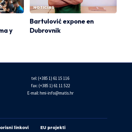
NOTICIAS
Bartulović expone en
oma y
Dubrovnik
tel: (+385 1) 61 15 116
fax: (+385 1) 61 11 522
E-mail:
hmi-info@matis.hr
orisni linkovi
EU projekti