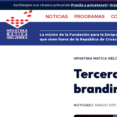
Korištenjem ove stranice prihvaćate
Pravila o privatnosti
i
Uvje
NOTICIAS
PROGRAMAS
C
La misión de la Fundación para la Emigra
que viven fuera de la República de Croac
HRVATSKA MATICA ISELJ
Tercera
brandi
NOTICIAS
12. MARZO 2017.