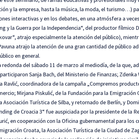
ción y la empresa, hasta la música, la moda, el turismo…) pa
iones interactivas y en los debates, en una atmósfera a vece
ng y la Guerra por la Independencia“, del productor fílmico 
kovar“, atrajo especialmente la atención del público), mient
Pavuna atrajo la atención de una gran cantidad de público adi
úblico en general.
 redonda del sábado 11 de marzo al mediodía, de la que, ad
 participaron Sanja Bach, del Ministerio de Finanzas; Zdenka
va Ravlić, coordinadora de la campaña „Compremos producto
cio; Mirjana Piskulić, de la Fundación para la Emigración Cr
a Asociación Turística de Silba, y retornado de Berlín, y Domi
nding de Croacia 3“ fue auspiciada por la presidente de la R
urić, en cooperación con la Oficina gubernamental para los cr
migración Croata, la Asociación Turística de la Ciudad de Za