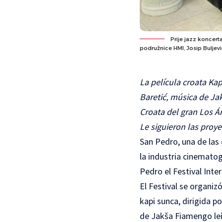
Prije jazz koncert
podružnice HMI, Josip Buljevi
La película croata Kap
Baretić, música de Jak
Croata del gran Los Á
Le siguieron las proy
San Pedro, una de las 
la industria cinemato
Pedro el Festival Inter
El Festival se organizó
kapi sunca, dirigida p
de Jakša Fiamengo leíd