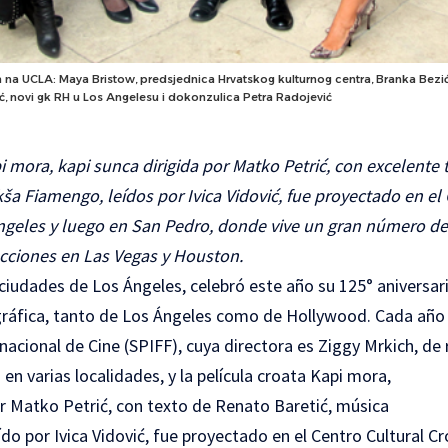
a na UCLA: Maya Bristow, predsjednica Hrvatskog kulturnog centra, Branka Bezić F
ć, novi gk RH u Los Angelesu i dokonzulica Petra Radojević
i mora, kapi sunca dirigida por Matko Petrić, con excelente
ša Fiamengo, leídos por Ivica Vidović, fue proyectado en el
ngeles y luego en San Pedro, donde vive un gran número d
ecciones en Las Vegas y Houston.
ciudades de Los Ángeles, celebró este año su 125° aniversari
gráfica, tanto de Los Ángeles como de Hollywood. Cada año 
nacional de Cine (
SPIFF
), cuya directora es Ziggy Mrkich, de 
 en varias localidades, y la película croata Kapi mora,
or Matko Petrić, con texto de Renato Baretić, música
o por Ivica Vidović, fue proyectado en el Centro Cultural Cr