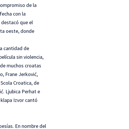
 compromiso de la
fecha con la
w destacó que el
osta oeste, donde
la cantidad de
elícula sin violencia,
o de muchos croatas
o, Frane Jerković,
Scola Croatica, de
ć. Ljubica Perhat e
 klapa Izvor cantó
oesías. En nombre del