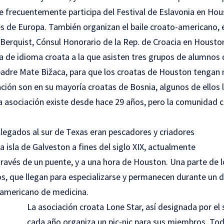
ue frecuentemente participa del Festival de Eslavonia en Ho
es de Europa. También organizan el baile croato-americano, 
 Berquist, Cónsul Honorario de la Rep. de Croacia en Housto
a de idioma croata a la que asisten tres grupos de alumnos 
 padre Mate Bižaca, para que los croatas de Houston tengan 
ción son en su mayoría croatas de Bosnia, algunos de ellos
a asociación existe desde hace 29 años, pero la comunidad
llegados al sur de Texas eran pescadores y criadores
la isla de Galveston a fines del siglo XIX, actualmente
través de un puente, y a una hora de Houston. Una parte de 
s, que llegan para especializarse y permanecen durante un
 americano de medicina.
La asociación croata Lone Star, así designada por el
cada año organiza un pic-nic para sus miembros. Tod