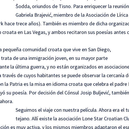
Šodda, oriundos de Tisno.
Para enriquecer la reunión
Gabriela Brajević, miembro de la Asociación de Líric
k hace trece años). También es miembro de dicha organizac
b croata en Las Vegas, y ambos recitaron sus poesías antes 
a pequeña comunidad croata que vive en San Diego,
Se trata de una inmigración joven, en su mayor parte
ante la última guerra, y no están organizados en asociacione
a través de cuyos habitantes se puede observar la cercanía d
on la Patria es la misa en idioma croata que celebra el padr
leyó su poesía. Por decisión del Cónsul Josip Buljević, tambié
 ahora.
Seguimos el viaje con nuestra película. Ahora era el 
tejano. Allí existe la asociación Lone Star Croatian Cl
ación es muy activa, y los mismos miembros adaptaron el es