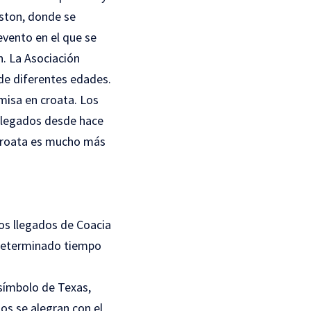
uston, donde se
evento en el que se
n. La Asociación
de diferentes edades.
misa en croata. Los
 llegados desde hace
 croata es mucho más
los llegados de Coacia
 determinado tiempo
 símbolo de Texas,
os se alegran con el