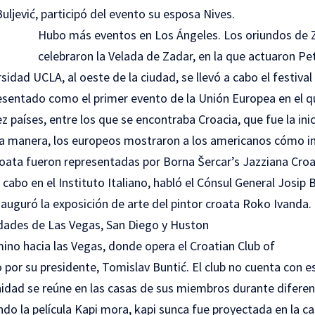
uljević, participó del evento su esposa Nives.
Hubo más eventos en Los Ángeles. Los oriundos de 
celebraron la Velada de Zadar, en la que actuaron Pet
rsidad UCLA, al oeste de la ciudad, se llevó a cabo el festiva
esentado como el primer evento de la Unión Europea en el q
ez países, entre los que se encontraba Croacia, que fue la in
a manera, los europeos mostraron a los americanos cómo in
roata fueron representadas por Borna Šercar’s Jazziana Croat
cabo en el Instituto Italiano, habló el Cónsul General Josip B
nauguró la exposición de arte del pintor croata Roko Ivanda.
ades de Las Vegas, San Diego y Huston
no hacia las Vegas, donde opera el Croatian Club of
or su presidente, Tomislav Buntić. El club no cuenta con es
dad se reúne en las casas de sus miembros durante diferent
do la película Kapi mora, kapi sunca fue proyectada en la ca