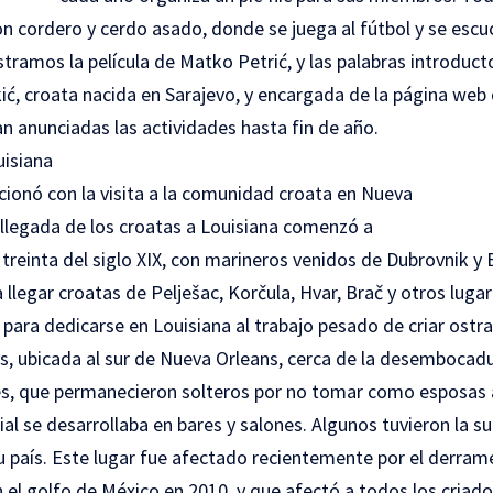
on cordero y cerdo asado, donde se juega al fútbol y se escu
ramos la película de Matko Petrić, y las palabras introducto
ić, croata nacida en Sarajevo, y encargada de la página web 
n anunciadas las actividades hasta fin de año.
uisiana
lacionó con la visita a la comunidad croata en Nueva
 llegada de los croatas a Louisiana comenzó a
treinta del siglo XIX, con marineros venidos de Dubrovnik y 
llegar croatas de Pelješac, Korčula, Hvar, Brač y otros luga
para dedicarse en Louisiana al trabajo pesado de criar ostra
, ubicada al sur de Nueva Orleans, cerca de la desembocadura
s, que permanecieron solteros por no tomar como esposas 
cial se desarrollaba en bares y salones. Algunos tuvieron la s
u país. Este lugar fue afectado recientemente por el derrame
el golfo de México en 2010, y que afectó a todos los criado