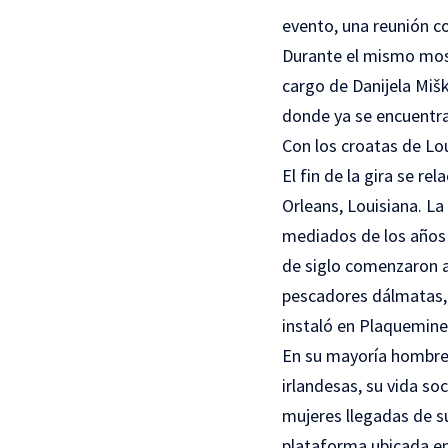
evento, una reunión c
Durante el mismo most
cargo de Danijela Mišk
donde ya se encuentra
Con los croatas de Lo
El fin de la gira se re
Orleans, Louisiana. La
mediados de los años 
de siglo comenzaron a 
pescadores dálmatas, 
instaló en Plaquemines
En su mayoría hombre
irlandesas, su vida so
mujeres llegadas de s
plataforma ubicada en 