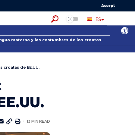
Accept
HR
ES
EN
Abrir bar
lengua materna y las costumbres de los croatas
os croatas de EE.UU.
ć
 EE.UU.
13 MIN READ