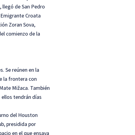
, llegó de San Pedro
a Emigrante Croata
ión Zoran Sova,
del comienzo de la
s. Se reúnen en la
e la frontera con
e Mate Mižaca. También
n ellos tendrán días
turno del Houston
ub, presidida por
pacio en el que ensaya