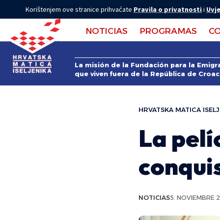
Korištenjem ove stranice prihvaćate
Pravila o privatnosti
i
Uvje
NOTICIAS
PROGRAMAS
C
La misión de la Fundación para la Emigra
que viven fuera de la República de Croac
HRVATSKA MATICA ISELJ
La pelí
conquis
NOTICIAS
5. NOVIEMBRE 2