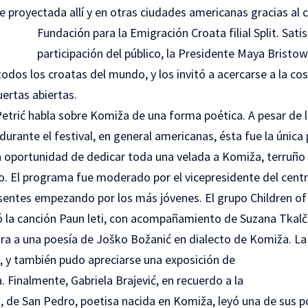
e proyectada allí y en otras ciudades americanas gracias al
Fundación para la Emigración Croata filial Split.
Satis
participación del público, la Presidente Maya Bristo
todos los croatas del mundo, y los invitó a acercarse a la c
ertas abiertas.
Petrić habla sobre Komiža de una forma poética. A pesar de 
urante el festival, en general americanas, ésta fue la única p
na oportunidad de dedicar toda una velada a Komiža, terruñ
o. El programa fue moderado por el vicepresidente del centr
esentes empezando por los más jóvenes. El grupo Children of 
ó la canción Paun leti, con acompañamiento de Suzana Tkalči
tura a una poesía de Joško Božanić en dialecto de Komiža.
La
n, y también pudo apreciarse una exposición de
 Finalmente, Gabriela Brajević, en recuerdo a la
, de San Pedro, poetisa nacida en Komiža, leyó una de sus p