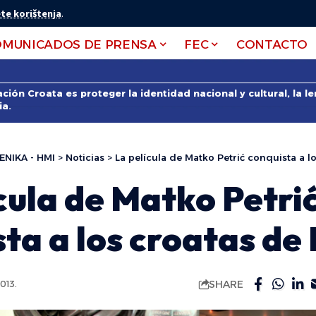
te korištenja
.
OMUNICADOS DE PRENSA
FEC
CONTACTO
ción Croata es proteger la identidad nacional y cultural, la 
ia.
ENIKA - HMI
>
Noticias
>
La película de Matko Petrić conquista a l
cula de Matko Petri
ta a los croatas de
SHARE
013.