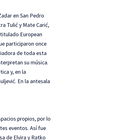
Zadar en San Pedro
ra Tulić y Mate Carić,
l titulado European
ue participaron once
iciadora de toda esta
terpretan su música.
ica y, en la
uljević. En la antesala
pacios propios, por lo
es eventos. Así fue
sa de Elvira y Ratko