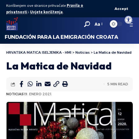
Korištenjem ove stranice prihvaćate
Pravila o
Accept
privatnosti
i
Uvjete korištenja
.
Abrir bar
Aa
FUNDACIÓN PARA LA EMIGRACIÓN CROATA
HRVATSKA MATICA ISELJENIKA - HMI
>
Noticias
>
La Matica de Navidad
La Matica de Navidad
5 MIN READ
NOTICIAS
19. ENERO 2021.