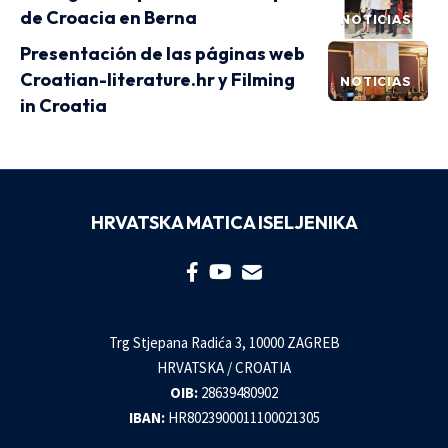
de Croacia en Berna
NOTICIAS
Presentación de las páginas web
Croatian-literature.hr y Filming
NOTICIAS
in Croatia
HRVATSKA MATICA ISELJENIKA
Trg Stjepana Radića 3, 10000 ZAGREB
HRVATSKA / CROATIA
OIB:
28639480902
IBAN:
HR8023900011100021305