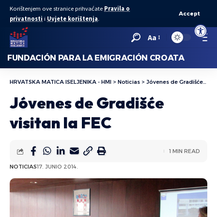
Korištenjem ove stranice prihvaćate
Pravila o
Accept
privatnosti
i
Uvjete korištenja
.
Abrir bar
Aa
FUNDACIÓN PARA LA EMIGRACIÓN CROATA
HRVATSKA MATICA ISELJENIKA - HMI
>
Noticias
>
Jóvenes de Gradišće visitan la FEC
Jóvenes de Gradišće
visitan la FEC
1 MIN READ
NOTICIAS
17. JUNIO 2014.