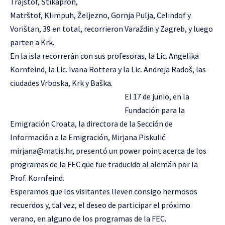
Trajštof, Štikapron,
Matrštof, Klimpuh, Željezno, Gornja Pulja, Celindof y
Vorištan, 39 en total, recorrieron Varaždin y Zagreb, y luego
parten a Krk.
En la isla recorrerán con sus profesoras, la Lic.
Angelika
Kornfeind
, la Lic.
Ivana Rottera
y la Lic. Andreja Radoš, las
ciudades Vrboska, Krk y Baška.
El 17 de junio, en la
Fundación para la
Emigración Croata, la directora de la Sección de
Información a la Emigración, Mirjana Piskulić
mirjana@matis.hr
, presentó un power point acerca de los
programas de la FEC que fue traducido al alemán por la
Prof. Kornfeind.
Esperamos que los visitantes lleven consigo hermosos
recuerdos y, tal vez, el deseo de participar el próximo
verano, en alguno de los programas de la FEC.