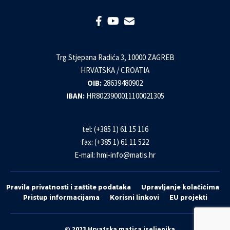
Trg Stjepana Radića 3, 10000 ZAGREB
HRVATSKA / CROATIA
OIB:
28639480902
IBAN:
HR8023900011100021305
tel: (+385 1) 61 15 116
fax: (+385 1) 61 11 522
E-mail:
hmi-info@matis.hr
Pravila privatnosti i zaštite podataka
Upravljanje kolačićima
Pristup informacijama
Korisni linkovi
EU projekti
© 2023 Hrvatska matica iseljenika