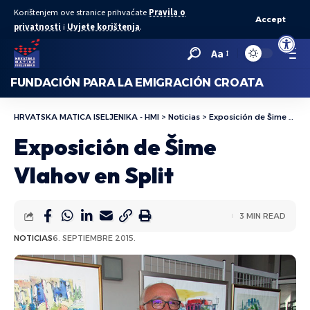
Korištenjem ove stranice prihvaćate
Pravila o
Accept
privatnosti
i
Uvjete korištenja
.
Abrir bar
Aa
FUNDACIÓN PARA LA EMIGRACIÓN CROATA
HRVATSKA MATICA ISELJENIKA - HMI
>
Noticias
>
Exposición de Šime Vlahov en Split
Exposición de Šime
Vlahov en Split
3 MIN READ
NOTICIAS
6. SEPTIEMBRE 2015.