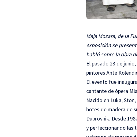
Maja Mozara, de la Fu
exposición se presenta
habló sobre la obra d
El pasado 23 de junio,
pintores Ante Kolendić
El evento fue inaugur
cantante de ópera Mlad
Nacido en Luka, Ston, 
botes de madera de su 
Dubrovnik. Desde 1987 
y perfeccionando las té
y dorado de marcos de 