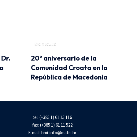
NOTICIAS
 Dr.
20° aniversario de la
la
Comunidad Croata en la
República de Macedonia
tel: (+385 1) 61 15 116
fax: (+385 1) 61 11 522
E-mail:
hmi-info@matis.hr