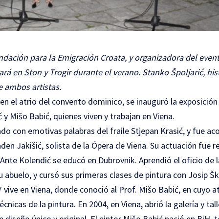
ndación para la Emigración Croata, y organizadora del even
rá en Ston y Trogir durante el verano. Stanko Špoljarić, hist
e ambos artistas.
 en el atrio del convento dominico, se inauguró la exposición
 y Mišo Babić, quienes viven y trabajan en Viena.
ado con emotivas palabras del fraile Stjepan Krasić, y fue a
en Jakišić, solista de la Ópera de Viena. Su actuación fue r
Ante Kolendić se educó en Dubrovnik. Aprendió el oficio de 
abuelo, y cursó sus primeras clases de pintura con Josip Ške
vive en Viena, donde conoció al Prof. Mišo Babić, en cuyo at
cnicas de la pintura. En 2004, en Viena, abrió la galería y tal
diseño único y original. El pintor Mišo Babić nació en BiH, 