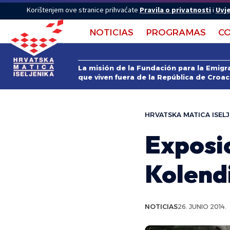
Korištenjem ove stranice prihvaćate
Pravila o privatnosti
i
Uvje
NOTICIAS
PROGRAMAS
C
La misión de la Fundación para la Emigra
que viven fuera de la República de Croac
HRVATSKA MATICA ISELJ
Exposi
Kolendi
NOTICIAS
26. JUNIO 2014.