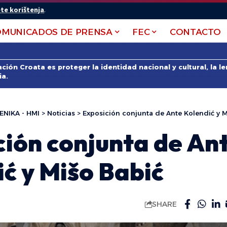
te korištenja
.
OMUNICADOS DE PRENSA
FEC
CONTACTO
ción Croata es proteger la identidad nacional y cultural, la 
ia.
ENIKA - HMI
>
Noticias
>
Exposición conjunta de Ante Kolendić y M
ción conjunta de An
ć y Mišo Babić
SHARE