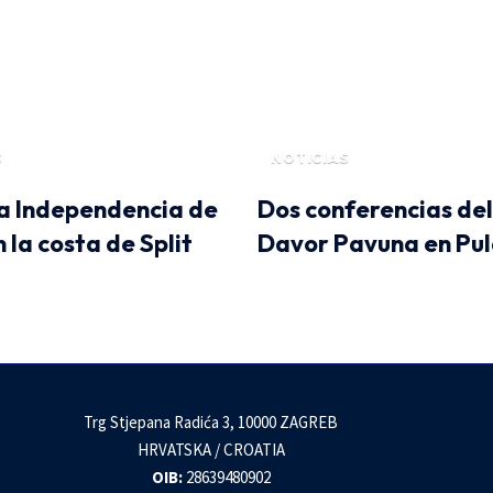
S
NOTICIAS
la Independencia de
Dos conferencias del
n la costa de Split
Davor Pavuna en Pu
Trg Stjepana Radića 3, 10000 ZAGREB
HRVATSKA / CROATIA
OIB:
28639480902