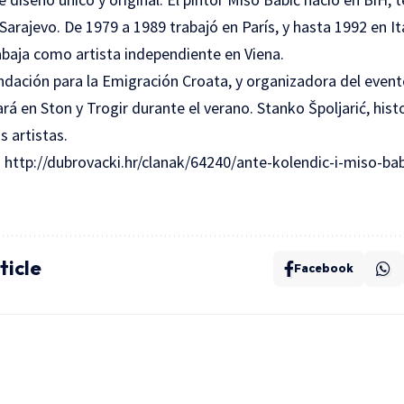
 Sarajevo. De 1979 a 1989 trabajó en París, y hasta 1992 en I
abaja como artista independiente en Viena.
ndación para la Emigración Croata, y organizadora del event
rá en Ston y Trogir durante el verano. Stanko Špoljarić, histo
 artistas.
n
http://dubrovacki.hr/clanak/64240/ante-kolendic-i-miso-babi
ticle
Facebook