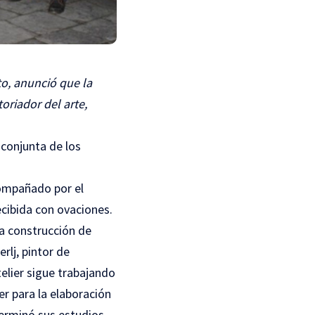
to, anunció que la
oriador del arte,
 conjunta de los
compañado por el
ecibida con ovaciones.
la construcción de
rlj, pintor de
elier sigue trabajando
ler para la elaboración
terminó sus estudios