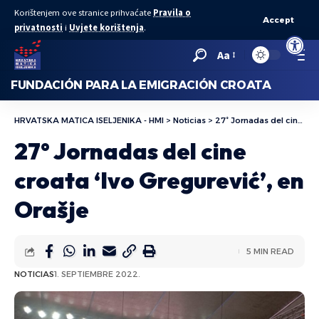
Korištenjem ove stranice prihvaćate
Pravila o
Accept
privatnosti
i
Uvjete korištenja
.
Abrir bar
Aa
FUNDACIÓN PARA LA EMIGRACIÓN CROATA
HRVATSKA MATICA ISELJENIKA - HMI
>
Noticias
>
27° Jornadas del cine croata ‘Ivo Gregurević’, en Orašje
27° Jornadas del cine
croata ‘Ivo Gregurević’, en
Orašje
5 MIN READ
NOTICIAS
1. SEPTIEMBRE 2022.