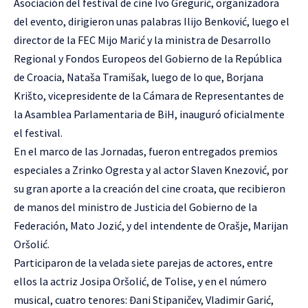
Asociación del festival de cine Ivo Gregurić, organizadora
del evento, dirigieron unas palabras Ilijo Benković, luego el
director de la FEC Mijo Marić y la ministra de Desarrollo
Regional y Fondos Europeos del Gobierno de la República
de Croacia, Nataša Tramišak, luego de lo que, Borjana
Krišto, vicepresidente de la Cámara de Representantes de
la Asamblea Parlamentaria de BiH, inauguró oficialmente
el festival.
En el marco de las Jornadas, fueron entregados premios
especiales a Zrinko Ogresta y al actor Slaven Knezović, por
su gran aporte a la creación del cine croata, que recibieron
de manos del ministro de Justicia del Gobierno de la
Federación, Mato Jozić, y del intendente de Orašje, Marijan
Oršolić.
Participaron de la velada siete parejas de actores, entre
ellos la actriz Josipa Oršolić, de Tolise, y en el número
musical, cuatro tenores: Đani Stipaničev, Vladimir Garić,