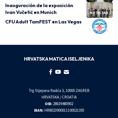
Inauguración de la exposición
Ivan Vučetić en Munich
NOTICIAS
CFU Adult TamFEST en Las Vegas
NOTICIAS
HRVATSKA MATICA ISELJENIKA
Trg Stjepana Radića 3, 10000 ZAGREB
HRVATSKA / CROATIA
OIB:
28639480902
IBAN:
HR8023900011100021305