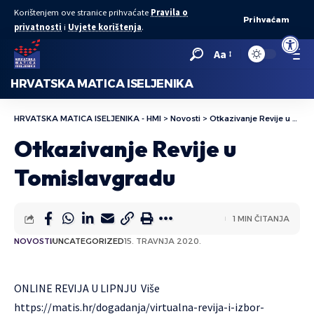
Korištenjem ove stranice prihvaćate
Pravila o
Prihvaćam
privatnosti
i
Uvjete korištenja
.
Open to
Aa
HRVATSKA MATICA ISELJENIKA
HRVATSKA MATICA ISELJENIKA - HMI
>
Novosti
>
Otkazivanje Revije u Tomislavgradu
Otkazivanje Revije u
Tomislavgradu
1 MIN ČITANJA
NOVOSTI
UNCATEGORIZED
15. TRAVNJA 2020.
ONLINE REVIJA U LIPNJU Više
https://matis.hr/dogadanja/virtualna-revija-i-izbor-