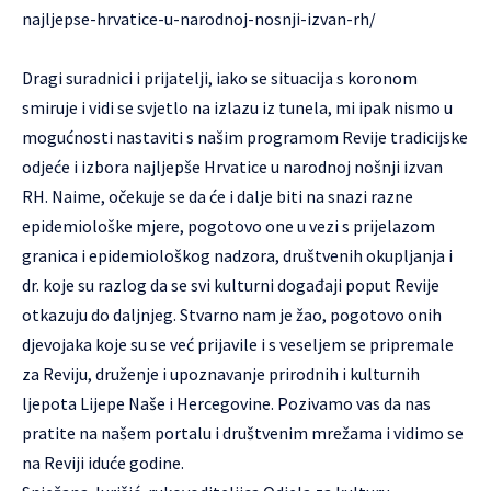
najljepse-hrvatice-u-narodnoj-nosnji-izvan-rh/
Dragi suradnici i prijatelji, iako se situacija s koronom
smiruje i vidi se svjetlo na izlazu iz tunela, mi ipak nismo u
mogućnosti nastaviti s našim programom Revije tradicijske
odjeće i izbora najljepše Hrvatice u narodnoj nošnji izvan
RH. Naime, očekuje se da će i dalje biti na snazi razne
epidemiološke mjere, pogotovo one u vezi s prijelazom
granica i epidemiološkog nadzora, društvenih okupljanja i
dr. koje su razlog da se svi kulturni događaji poput Revije
otkazuju do daljnjeg. Stvarno nam je žao, pogotovo onih
djevojaka koje su se već prijavile i s veseljem se pripremale
za Reviju, druženje i upoznavanje prirodnih i kulturnih
ljepota Lijepe Naše i Hercegovine. Pozivamo vas da nas
pratite na našem portalu i društvenim mrežama i vidimo se
na Reviji iduće godine.