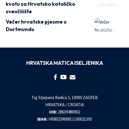
kvotu za Hrvatsko katoličko
NOVOSTI
sveučilište
Večer hrvatske pjesme u
Dortmundu
NOVOSTI
HRVATSKA MATICA ISELJENIKA
Trg Stjepana Radića 3, 10000 ZAGREB
HRVATSKA / CROATIA
OIB:
28639480902
IBAN:
HR8023900011100021305