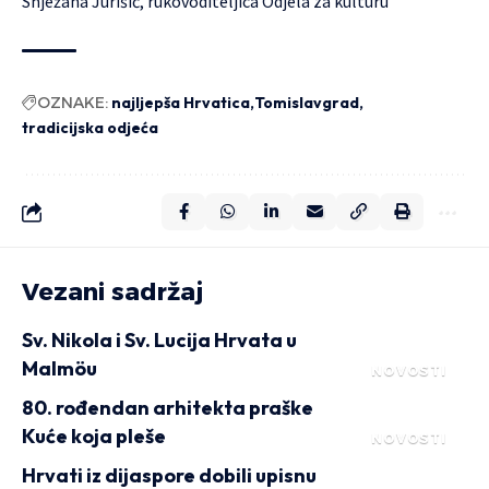
Snježana Jurišić, rukovoditeljica Odjela za kulturu
OZNAKE:
najljepša Hrvatica
Tomislavgrad
tradicijska odjeća
Vezani sadržaj
Sv. Nikola i Sv. Lucija Hrvata u
Malmöu
NOVOSTI
80. rođendan arhitekta praške
Kuće koja pleše
NOVOSTI
Hrvati iz dijaspore dobili upisnu