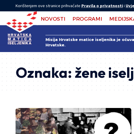
Korištenjem ove stranice prihvaćate
Pravila o privatnosti
i
Uvje
NOVOSTI
PROGRAMI
MEDIJSK
Misija Hrvatske matice iseljenika je očuv
Hrvatske.
Oznaka:
žene isel