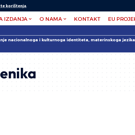
te korištenja
.
A IZDANJA
O NAMA
KONTAKT
EU PROJE
anje nacionalnoga i kulturnoga identiteta, materinskoga jezika 
jenika