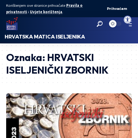
Korištenjem ove stranice prihvaćate
Pravila o
Prihvaćam
privatnosti
i
Uvjete korištenja
.
Open to
HRVATSKA MATICA ISELJENIKA
Oznaka:
HRVATSKI
ISELJENIČKI ZBORNIK