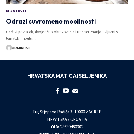
NOVOSTI
Odrazi suvremene mobilnosti
Održivi povratak, dvojezično obrazovanje i transfer znanja – ključni su
tematski impulsi…
ADMINHMI
HRVATSKA MATICA ISELJENIKA
Trg Stjepana Radića 3, 10000 ZAGREB
HRVATSKA / CROATIA
OIB:
28639480902