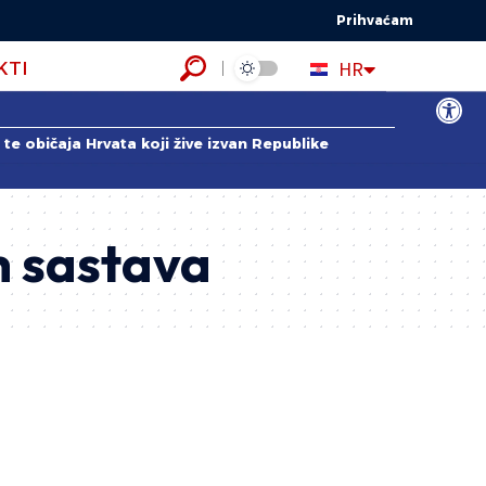
Prihvaćam
EN
HR
KTI
ES
Open to
te običaja Hrvata koji žive izvan Republike
h sastava