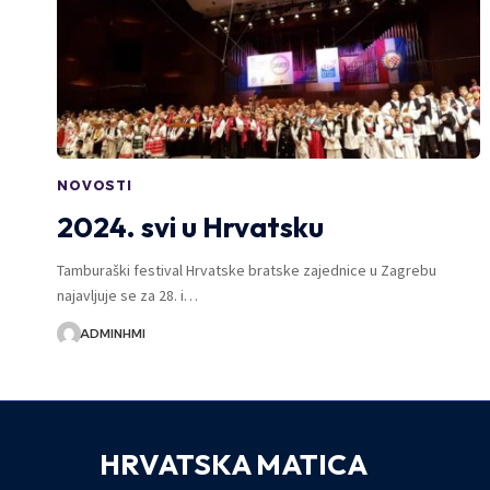
NOVOSTI
2024. svi u Hrvatsku
Tamburaški festival Hrvatske bratske zajednice u Zagrebu
najavljuje se za 28. i…
ADMINHMI
HRVATSKA MATICA