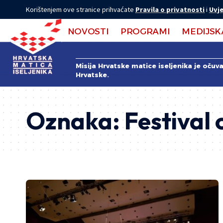
Korištenjem ove stranice prihvaćate
Pravila o privatnosti
i
Uvje
NOVOSTI
PROGRAMI
MEDIJSK
Misija Hrvatske matice iseljenika je očuv
Hrvatske.
Oznaka:
Festival