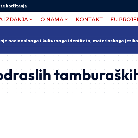
te korištenja
.
A IZDANJA
O NAMA
KONTAKT
EU PROJE
anje nacionalnoga i kulturnoga identiteta, materinskoga jezika 
 odraslih tamburaški