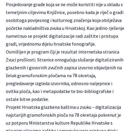
Posjedovanje građe koja se ne može koristiti nije u skladu s
temeljnim ciljevima Knjižnice, posebno kada je riječ o građi
osobitoga povijesnog i kulturnog značenja koja obilježava
početke nakladništva zvuka u Hrvatskoj. Kao jedino rješenje
nametnuo se projekt digitalizacije radi zaštite i pristupa
građi, vrijednomu dijelu hrvatske fonografije.
Osmišljen je program čiji je rezultat internetska stranica
Zvuci prošlosti
. Stranice omogućuju slušanje digitaliziranih
glazbenih i govornih zvučnih zapisa izvorno objavljenih na
šelak gramofonskim pločama na 78 okretaja,
pregledavanje izgleda izvornika, odnosno naljepnice i
ovitka ploča, kao i metapodatke te bio-bibliografske i
ostale bitne podatke.
Projekt Hrvatska glazbena baština u zvuku – digitalizacija
najstarijih gramofonskih ploča na 78 okretaja pokrenut je
uz potporu Ministarstva kulture Republike Hrvatske s
glavnim ciljevima zaštite i omogućavanja pristupa dijelu