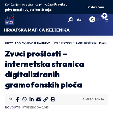
Korištenjem ove stranice prihvaćate
Pravila o
Prihvaćam
privatnosti
i
Uvjete korištenja
.
Open to
Aa
HRVATSKA MATICA ISELJENIKA
HRVATSKA MATICA ISELJENIKA - HMI
>
Novosti
>
Zvuci prošlosti – internetska stranica digitaliziranih gramofonskih ploča
Zvuci prošlosti –
internetska stranica
digitaliziranih
gramofonskih ploča
2 MIN ČITANJA
NOVOSTI
6. STUDENOGA 2013.