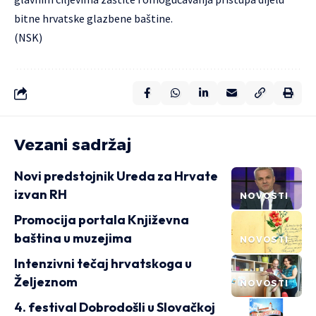
bitne hrvatske glazbene baštine.
(NSK)
Vezani sadržaj
Novi predstojnik Ureda za Hrvate
izvan RH
NOVOSTI
Promocija portala Književna
baština u muzejima
NOVOSTI
Intenzivni tečaj hrvatskoga u
Željeznom
NOVOSTI
4. festival Dobrodošli u Slovačkoj