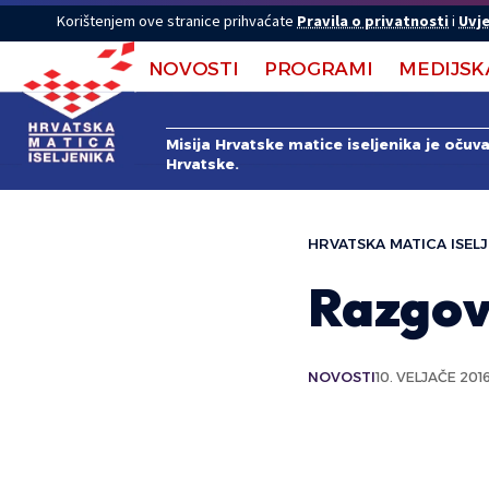
Korištenjem ove stranice prihvaćate
Pravila o privatnosti
i
Uvje
NOVOSTI
PROGRAMI
MEDIJSK
Misija Hrvatske matice iseljenika je očuv
Hrvatske.
HRVATSKA MATICA ISELJ
Razgov
NOVOSTI
10. VELJAČE 2016