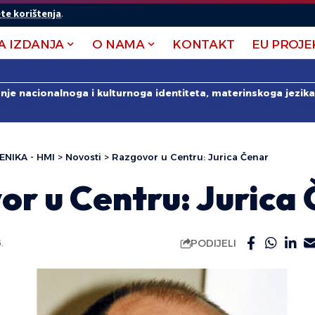
te korištenja
.
A IZDANJA
O NAMA
KONTAKT
EU PROJE
anje nacionalnoga i kulturnoga identiteta, materinskoga jezika 
ENIKA - HMI
>
Novosti
>
Razgovor u Centru: Jurica Čenar
or u Centru: Jurica
PODIJELI
.