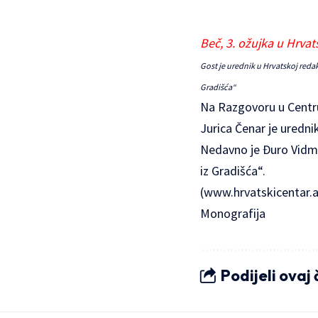
Beč, 3. ožujka u Hrva
Gost je urednik u Hrvatskoj reda
Gradišća“
Na Razgovoru u Centru,
Jurica Čenar je urednik
Nedavno je Đuro Vidma
iz Gradišća“.
(
www.hrvatskicentar.a
Monografija
Podijeli ovaj