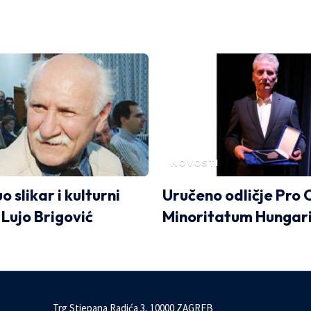
NOVOSTI
 slikar i kulturni
Uručeno odličje Pro 
 Lujo Brigović
Minoritatum Hungar
Trg Stjepana Radića 3, 10000 ZAGREB