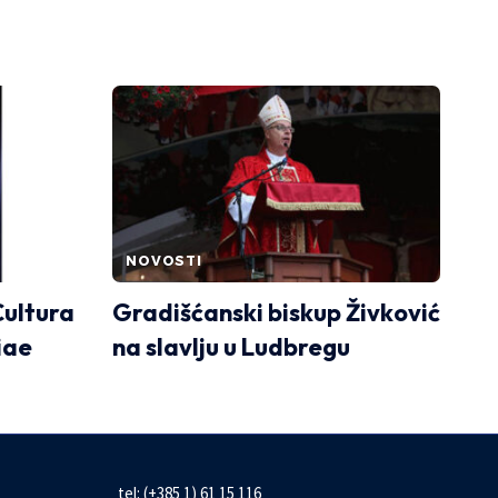
NOVOSTI
Cultura
Gradišćanski biskup Živković
iae
na slavlju u Ludbregu
tel: (+385 1) 61 15 116