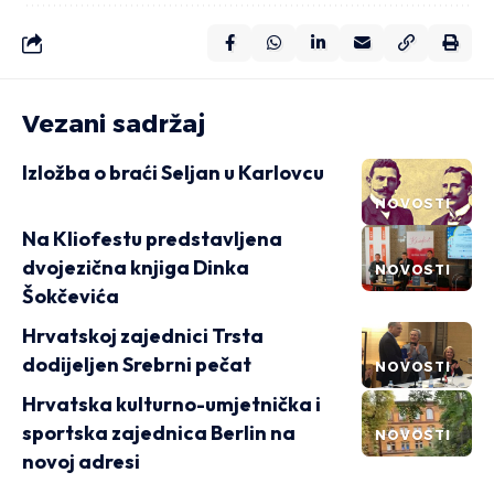
Vezani sadržaj
Izložba o braći Seljan u Karlovcu
NOVOSTI
Na Kliofestu predstavljena
dvojezična knjiga Dinka
NOVOSTI
Šokčevića
Hrvatskoj zajednici Trsta
dodijeljen Srebrni pečat
NOVOSTI
Hrvatska kulturno-umjetnička i
sportska zajednica Berlin na
NOVOSTI
novoj adresi