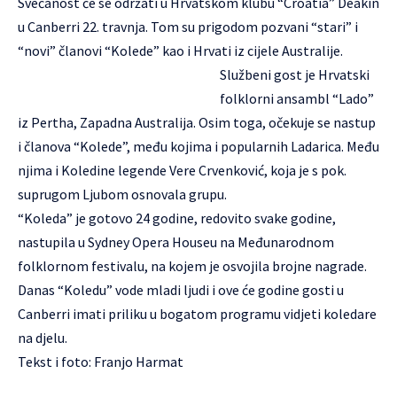
Svečanost će se održati u Hrvatskom klubu “Croatia” Deakin
u Canberri 22. travnja. Tom su prigodom pozvani “stari” i
“novi” članovi “Kolede” kao i Hrvati iz cijele Australije.
Službeni gost je Hrvatski
folklorni ansambl “Lado”
iz Pertha, Zapadna Australija. Osim toga, očekuje se nastup
i članova “Kolede”, među kojima i popularnih Ladarica. Među
njima i Koledine legende Vere Crvenković, koja je s pok.
suprugom Ljubom osnovala grupu.
“Koleda” je gotovo 24 godine, redovito svake godine,
nastupila u Sydney Opera Houseu na Međunarodnom
folklornom festivalu, na kojem je osvojila brojne nagrade.
Danas “Koledu” vode mladi ljudi i ove će godine gosti u
Canberri imati priliku u bogatom programu vidjeti koledare
na djelu.
Tekst i foto: Franjo Harmat