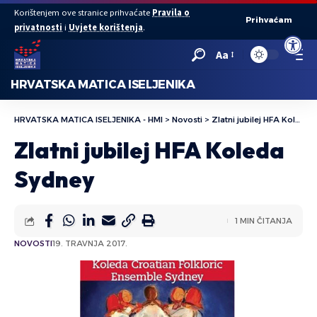
Korištenjem ove stranice prihvaćate
Pravila o
Prihvaćam
privatnosti
i
Uvjete korištenja
.
Open to
Aa
HRVATSKA MATICA ISELJENIKA
HRVATSKA MATICA ISELJENIKA - HMI
>
Novosti
>
Zlatni jubilej HFA Koleda Sydney
Zlatni jubilej HFA Koleda
Sydney
1 MIN ČITANJA
NOVOSTI
19. TRAVNJA 2017.