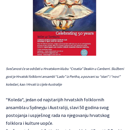
Svečanost će se održati u Hrvatskom klubu “Croatia” Deakin u Canberri. Službeni
gost je Hrvatski folklorni ansambl “Lado” iz Pertha, a pozvani su “stari” i “novi”
koledari, kao i Hrvati iz cijele Australije
“
Koleda
“, jedan od najstarijih hrvatskih folklornih
ansambla u Sydneyju i Australiji, slavi 50 godina svog
postojanja i uspješnog rada na njegovanju hrvatskog
folklora i kulture uopće.