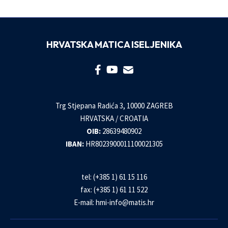
HRVATSKA MATICA ISELJENIKA
Trg Stjepana Radića 3, 10000 ZAGREB
HRVATSKA / CROATIA
OIB:
28639480902
IBAN:
HR8023900011100021305
tel: (+385 1) 61 15 116
fax: (+385 1) 61 11 522
E-mail:
hmi-info@matis.hr