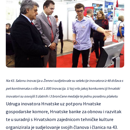
Na 43. Salonu inovacija u Ženevi sudjelovale su selekcije inovatora iz 48 država s
pet kontinenata s više od 1.000 inovacija. U toj vrlo jakoj konkurenciji hrvatski
inovatori su osvojili 5 zlatnih i 3 brončane medalje te jednu posebnu plaketu
Udruga inovatora Hrvatske
uz potporu Hrvatske
gospodarske komore, Hrvatske banke za obnovu i razvitak
te u suradnji s Hrvatskom zajednicom tehničke kulture
organizirala je sudjelovanje svojih članova i članica na 43.