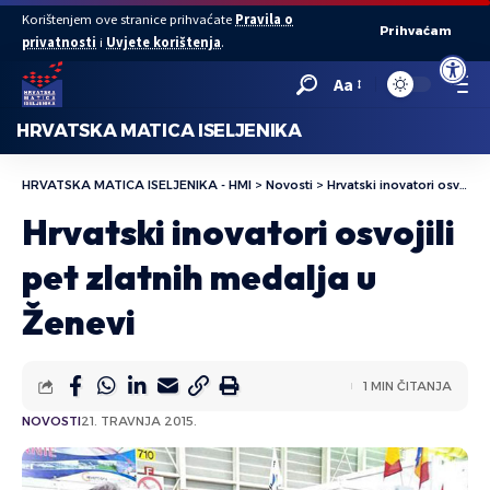
Korištenjem ove stranice prihvaćate
Pravila o
Prihvaćam
privatnosti
i
Uvjete korištenja
.
Open to
Aa
HRVATSKA MATICA ISELJENIKA
HRVATSKA MATICA ISELJENIKA - HMI
>
Novosti
>
Hrvatski inovatori osvojili pet zlatnih medalja u Ženevi
Hrvatski inovatori osvojili
pet zlatnih medalja u
Ženevi
1 MIN ČITANJA
NOVOSTI
21. TRAVNJA 2015.