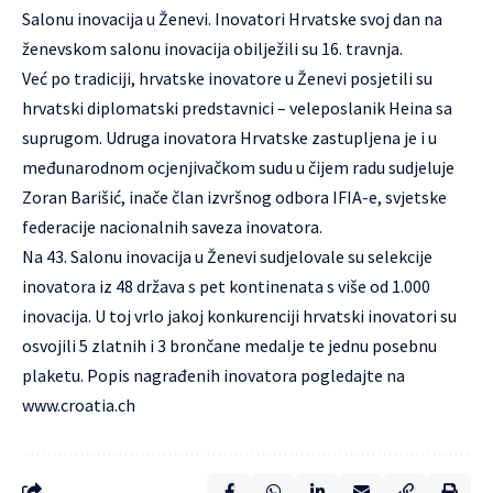
Salonu inovacija u Ženevi. Inovatori Hrvatske svoj dan na
ženevskom salonu inovacija obilježili su 16. travnja.
Već po tradiciji, hrvatske inovatore u Ženevi posjetili su
hrvatski diplomatski predstavnici – veleposlanik Heina sa
suprugom. Udruga inovatora Hrvatske zastupljena je i u
međunarodnom ocjenjivačkom sudu u čijem radu sudjeluje
Zoran Barišić, inače član izvršnog odbora IFIA-e, svjetske
federacije nacionalnih saveza inovatora.
Na 43. Salonu inovacija u Ženevi sudjelovale su selekcije
inovatora iz 48 država s pet kontinenata s više od 1.000
inovacija. U toj vrlo jakoj konkurenciji hrvatski inovatori su
osvojili 5 zlatnih i 3 brončane medalje te jednu posebnu
plaketu. Popis nagrađenih inovatora pogledajte na
www.croatia.ch