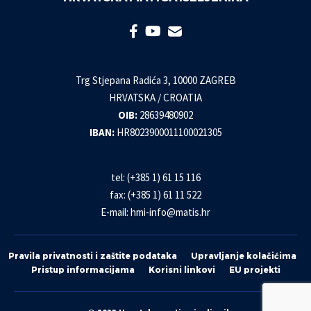
Trg Stjepana Radića 3, 10000 ZAGREB
HRVATSKA / CROATIA
OIB:
28639480902
IBAN:
HR8023900011100021305
tel: (+385 1) 61 15 116
fax: (+385 1) 61 11 522
E-mail:
hmi-info@matis.hr
Pravila privatnosti i zaštite podataka
Upravljanje kolačićima
Pristup informacijama
Korisni linkovi
EU projekti