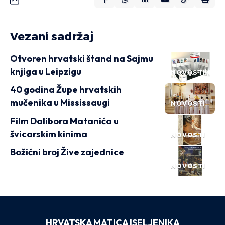
Vezani sadržaj
Otvoren hrvatski štand na Sajmu
knjiga u Leipzigu
NOVOSTI
40 godina Župe hrvatskih
mučenika u Mississaugi
NOVOSTI
Film Dalibora Matanića u
švicarskim kinima
NOVOSTI
Božićni broj Žive zajednice
NOVOSTI
HRVATSKA MATICA ISELJENIKA