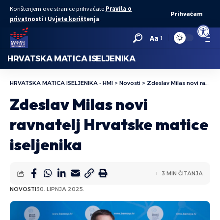
Korištenjem ove stranice prihvaćate
Pravila o
Prihvaćam
privatnosti
i
Uvjete korištenja
.
Open to
Aa
HRVATSKA MATICA ISELJENIKA
HRVATSKA MATICA ISELJENIKA - HMI
>
Novosti
>
Zdeslav Milas novi ravnatelj Hrvatske matice iseljenika
Zdeslav Milas novi
ravnatelj Hrvatske matice
iseljenika
3 MIN ČITANJA
NOVOSTI
30. LIPNJA 2025.