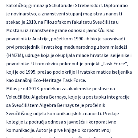
katoličkoj gimnaziji Schulbrüder Strebersdorf. Diplomirao
je novinarstvo, a znanstveni stupanj magistra znanosti
stekao je 2010. na Filozofskom fakultetu Sveučilišta u
Mostaru iz znanstvene grane odnosi s javnošću. Kao
povratnik iz Austrije, početkom 1990-ih bio je suosnivač i
prvi predsjednik Hrvatskog međunarodnog zbora mladeži
(HMZM), udruge koja je okupljala mlade hrvatske iseljenike i
povratnike. U tom okviru pokrenut je projekt „Task Force“,
koji je od 1995. prešao pod okrilje Hrvatske matice iseljenika
kao današnji Eco-Heritage Task Force.
Milas je od 2013. prodekan za akademske poslove na
Veleučilištu Algebra Bernays, koje je u postupku integracije
sa Sveučilištem Algebra Bernays te je pročelnik
Sveučilišnog odjela komunikacijskih znanosti. Predaje
kolegije iz područja odnosa s javnošću i korporativne
komunikacije. Autor je prve knjige o korporativnoj