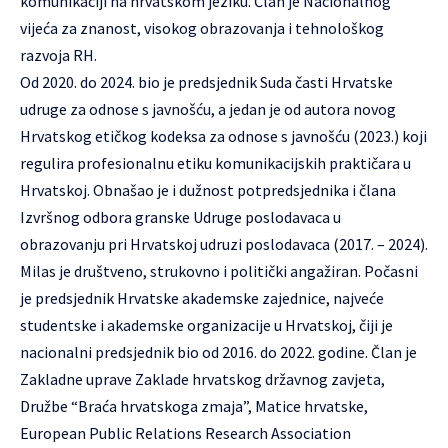
komunikaciji na hrvatskom jeziku. Član je Nacionalnog
vijeća za znanost, visokog obrazovanja i tehnološkog
razvoja RH.
Od 2020. do 2024. bio je predsjednik Suda časti Hrvatske
udruge za odnose s javnošću, a jedan je od autora novog
Hrvatskog etičkog kodeksa za odnose s javnošću (2023.) koji
regulira profesionalnu etiku komunikacijskih praktičara u
Hrvatskoj. Obnašao je i dužnost potpredsjednika i člana
Izvršnog odbora granske Udruge poslodavaca u
obrazovanju pri Hrvatskoj udruzi poslodavaca (2017. – 2024).
Milas je društveno, strukovno i politički angažiran. Počasni
je predsjednik Hrvatske akademske zajednice, najveće
studentske i akademske organizacije u Hrvatskoj, čiji je
nacionalni predsjednik bio od 2016. do 2022. godine. Član je
Zakladne uprave Zaklade hrvatskog državnog zavjeta,
Družbe “Braća hrvatskoga zmaja”, Matice hrvatske,
European Public Relations Research Association