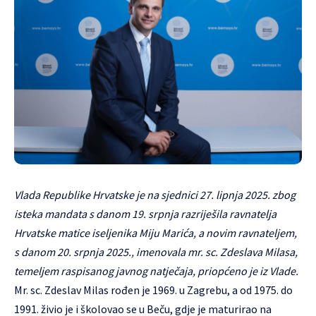
Vlada Republike Hrvatske je na sjednici 27. lipnja 2025. zbog
isteka mandata s danom 19. srpnja razriješila ravnatelja
Hrvatske matice iseljenika Miju Marića, a novim ravnateljem,
s danom 20. srpnja 2025., imenovala mr. sc. Zdeslava Milasa,
temeljem raspisanog javnog natječaja, priopćeno je iz Vlade.
Mr. sc. Zdeslav Milas rođen je 1969. u Zagrebu, a od 1975. do
1991. živio je i školovao se u Beču, gdje je maturirao na