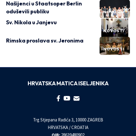
Našijenci u Staatsoper Berlin
oduševili publiku
NOVOSTI
Sv. Nikola u Janjevu
NOVOSTI
Rimska proslava sv. Jeronima
NOVOSTI
HRVATSKA MATICA ISELJENIKA
Trg Stjepana Radića 3, 10000 ZAGREB
HRVATSKA / CROATIA
OIB:
28639480902