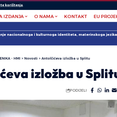
te korištenja
.
A IZDANJA
O NAMA
KONTAKT
EU PROJE
anje nacionalnoga i kulturnoga identiteta, materinskoga jezika 
ENIKA - HMI
>
Novosti
>
Antolčićeva izložba u Splitu
ćeva izložba u Split
PODIJELI