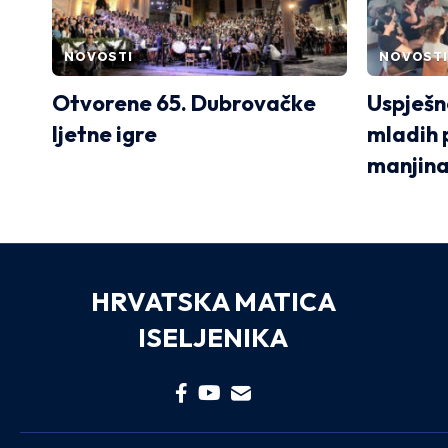
NOVOSTI
NOVOSTI
Otvorene 65. Dubrovačke
Uspješn
ljetne igre
mladih 
manjina
HRVATSKA MATICA
ISELJENIKA