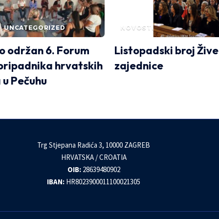
UNCATEGORIZED
NOVOSTI
o održan 6. Forum
Listopadski broj Žive
pripadnika hrvatskih
zajednice
 u Pečuhu
Trg Stjepana Radića 3, 10000 ZAGREB
HRVATSKA / CROATIA
OIB:
28639480902
IBAN:
HR8023900011100021305