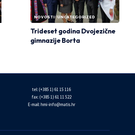
NOVOSTI
UNCATEGORIZED
Trideset godina Dvojezične
gimnazije Borta
tel: (+385 1) 61 15 116
fax: (+385 1) 61 11 522
E-mail:
hmi-info@matis.hr