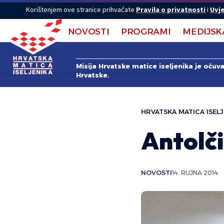
Korištenjem ove stranice prihvaćate
Pravila o privatnosti
i
Uvje
NOVOSTI
PROGRAMI
MEDIJSK
Misija Hrvatske matice iseljenika je očuv
Hrvatske.
HRVATSKA MATICA ISELJ
Antolči
NOVOSTI
14. RUJNA 2014.