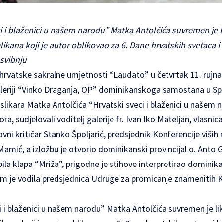
i i blaženici u našem narodu” Matka Antolčića suvremen je l
ikana koji je autor oblikovao za 6. Dane hrvatskih svetaca 
svibnju
e hrvatske sakralne umjetnosti “Laudato” u četvrtak 11. rujna
aleriji “Vinko Draganja, OP” dominikanskoga samostana u Spl
likara Matka Antolčića “Hrvatski sveci i blaženici u našem n
a, sudjelovali voditelj galerije fr. Ivan Iko Mateljan, vlasni
ovni kritičar Stanko Špoljarić, predsjednik Konferencije viših
 Mamić, a izložbu je otvorio dominikanski provincijal o. Anto
pila klapa “Mriža”, prigodne je stihove interpretirao domini
ram je vodila predsjednica Udruge za promicanje znamenitih K
i i blaženici u našem narodu” Matka Antolčića suvremen je lik