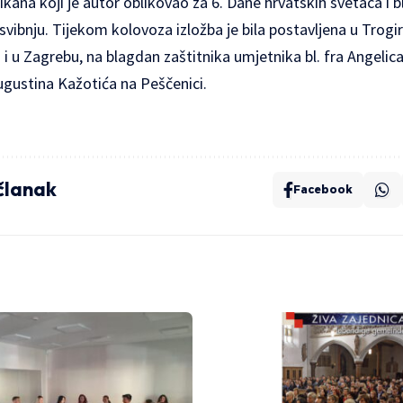
ikana koji je autor oblikovao za 6. Dane hrvatskih svetaca i 
vibnju. Tijekom kolovoza izložba je bila postavljena u Trogir
 i u Zagrebu, na blagdan zaštitnika umjetnika bl. fra Angelica
ugustina Kažotića na Peščenici.
 članak
Facebook