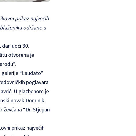
ikovni prikaz najvećih
i blaženika održane u
, dan uoči 30.
itu otvorena je
arodu”.
ca galerije “Laudato”
 redovničkih poglavara
 Gavrić. U glazbenom je
kanski novak Dominik
riževčana “Dr. Stjepan
ovni prikaz najvećih