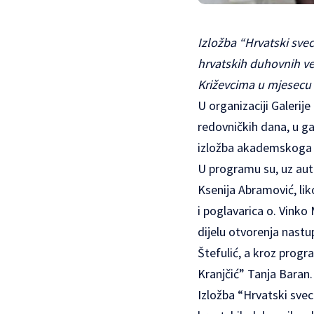
Izložba “Hrvatski svec
hrvatskih duhovnih vel
Križevcima u mjesecu 
U organizaciji Galerij
redovničkih dana, u g
izložba akademskoga s
U programu su, uz autor
Ksenija Abramović, lik
i poglavarica o. Vinko
dijelu otvorenja nastu
Štefulić, a kroz prog
Kranjčić” Tanja Baran.
Izložba “Hrvatski svec