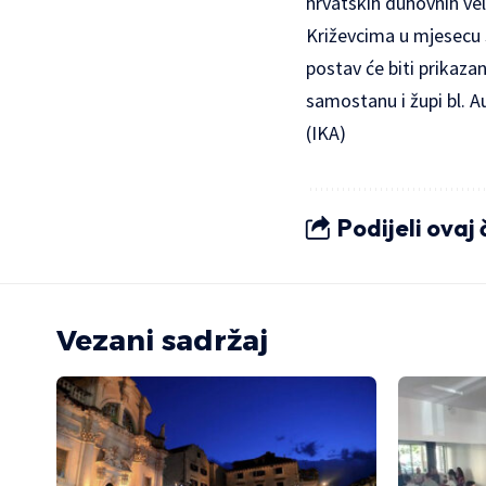
hrvatskih duhovnih vel
Križevcima u mjesecu s
postav će biti prikazan
samostanu i župi bl. A
(IKA)
Podijeli ovaj
Vezani sadržaj