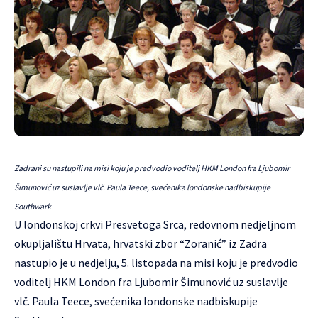
Zadrani su nastupili na misi koju je predvodio voditelj HKM London fra Ljubomir
Šimunović uz suslavlje vlč. Paula Teece, svećenika londonske nadbiskupije
Southwark
U londonskoj crkvi Presvetoga Srca, redovnom nedjeljnom
okupljalištu Hrvata, hrvatski zbor “Zoranić” iz Zadra
nastupio je u nedjelju, 5. listopada na misi koju je predvodio
voditelj HKM London fra Ljubomir Šimunović uz suslavlje
vlč. Paula Teece, svećenika londonske nadbiskupije