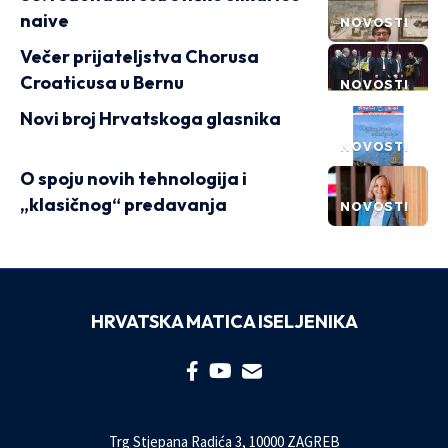
naive
NOVOSTI
Večer prijateljstva Chorusa
Croaticusa u Bernu
NOVOSTI
Novi broj Hrvatskoga glasnika
NOVOSTI
O spoju novih tehnologija i
„klasičnog“ predavanja
NOVOSTI
HRVATSKA MATICA ISELJENIKA
Trg Stjepana Radića 3, 10000 ZAGREB