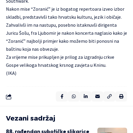
Southwark.
Nakon mise “
Zoranić
” je iz bogatog repertoara izveo izbor
skladbi, predstavivši tako hrvatsku kulturu, jezik i običaje.
Zahvalivši im na nastupu, posebno istaknuvši dirigenta
Juricu Šošu, fra Ljubomir je nakon koncerta naglasio kako je
“Zoranić” najbolji primjer kako možemo biti ponosni na
baštinu koja nas obvezuje.
Za vrijeme mise prikupljen je prilog za izgradnju crkve
Gospe velikoga hrvatskog krsnog zavjeta u Kninu.
(IKA)
Vezani sadržaj
88. rođendan subotičke slikarice