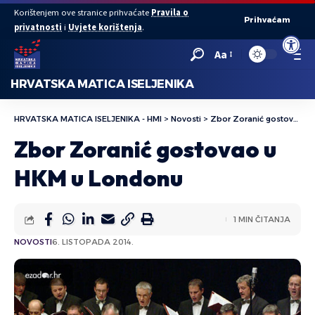
Korištenjem ove stranice prihvaćate
Pravila o
Prihvaćam
privatnosti
i
Uvjete korištenja
.
Open to
Aa
HRVATSKA MATICA ISELJENIKA
HRVATSKA MATICA ISELJENIKA - HMI
>
Novosti
>
Zbor Zoranić gostovao u HKM u Londonu
Zbor Zoranić gostovao u
HKM u Londonu
1 MIN ČITANJA
NOVOSTI
6. LISTOPADA 2014.