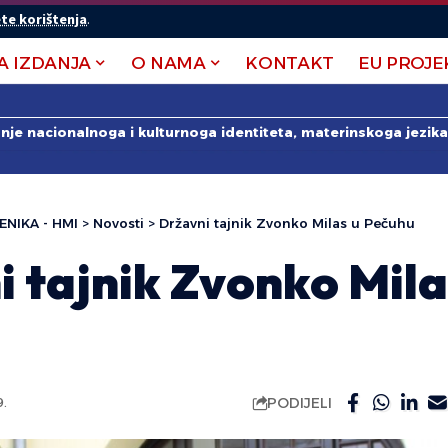
te korištenja
.
A IZDANJA
O NAMA
KONTAKT
EU PROJE
anje nacionalnoga i kulturnoga identiteta, materinskoga jezika 
ENIKA - HMI
>
Novosti
>
Državni tajnik Zvonko Milas u Pečuhu
 tajnik Zvonko Mila
PODIJELI
9.