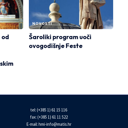
NOVOSTI
 od
Šaroliki program uoči
ovogodišnje Feste
skim
tel: (+385 1) 61 15 116
fax: (+385 1) 61 11 522
E-mail:
hmi-info@matis.hr