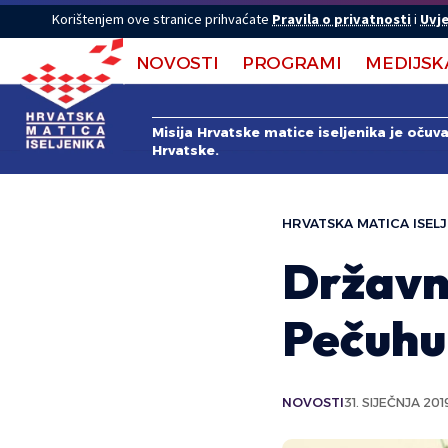
Korištenjem ove stranice prihvaćate
Pravila o privatnosti
i
Uvje
NOVOSTI
PROGRAMI
MEDIJSK
Misija Hrvatske matice iseljenika je očuv
Hrvatske.
HRVATSKA MATICA ISELJ
Državni
Pečuhu
NOVOSTI
31. SIJEČNJA 201