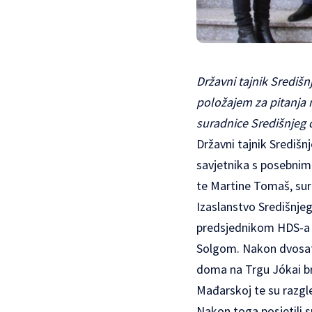
Državni tajnik Središ
položajem za pitanja
suradnice Središnjeg
Državni tajnik Središn
savjetnika s posebnim
te Martine Tomaš, sur
Izaslanstvo Središnje
predsjednikom HDS-a
Solgom. Nakon dvosatn
doma na Trgu Jókai br
Mađarskoj te su razgled
Nakon toga posjetili s