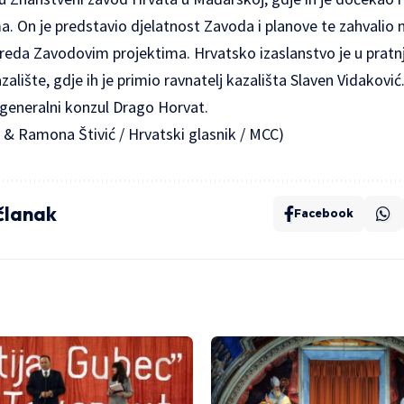
a. On je predstavio djelatnost Zavoda i planove te zahvalio
reda Zavodovim projektima. Hrvatsko izaslanstvo je u pratn
azalište, gdje ih je primio ravnatelj kazališta Slaven Vidakov
 generalni konzul Drago Horvat.
 & Ramona Štivić / Hrvatski glasnik / MCC)
 članak
Facebook