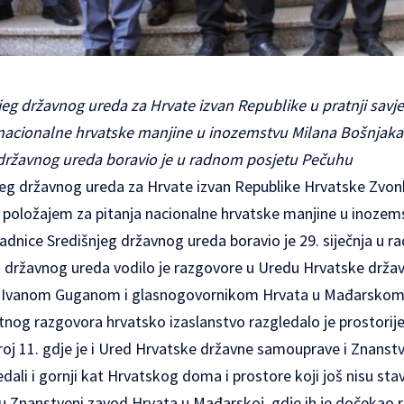
njeg državnog ureda za Hrvate izvan Republike u pratnji sav
 nacionalne hrvatske manjine u inozemstvu Milana Bošnjaka
 državnog ureda boravio je u radnom posjetu Pečuhu
jeg državnog ureda za Hrvate izvan Republike Hrvatske Zvonk
 položajem za pitanja nacionalne hrvatske manjine u inozem
adnice Središnjeg državnog ureda boravio je 29. siječnja u 
g državnog ureda vodilo je razgovore u Uredu Hrvatske drž
 Ivanom Guganom i glasnogovornikom Hrvata u Mađarsko
og razgovora hrvatsko izaslanstvo razgledalo je prostori
oj 11. gdje je i Ured Hrvatske državne samouprave i Znanst
ali i gornji kat Hrvatskog doma i prostore koji još nisu stavl
u Znanstveni zavod Hrvata u Mađarskoj, gdje ih je dočekao ra