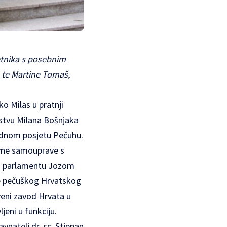
jetnika s posebnim
 te Martine Tomaš,
o Milas u pratnji
stvu Milana Bošnjaka
radnom posjetu Pečuhu.
avne samouprave s
m parlamentu Jozom
je pečuškog Hrvatskog
veni zavod Hrvata u
jeni u funkciju.
vnatelj dr. sc. Stjepan