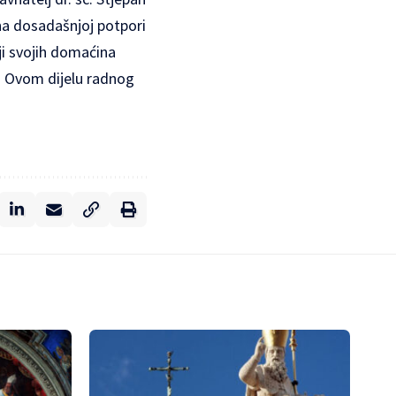
 na dosadašnjoj potpori
ji svojih domaćina
ić. Ovom dijelu radnog