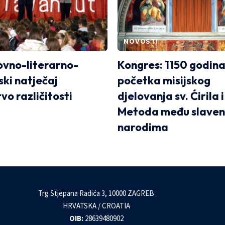
NOVOSTI
kovno-literarno-
Kongres: 1150 godina
ski natječaj
početka misijskog
vo različitosti
djelovanja sv. Ćirila i
Metoda među slaven
narodima
Trg Stjepana Radića 3, 10000 ZAGREB
HRVATSKA / CROATIA
OIB:
28639480902