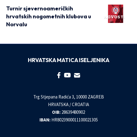
Turnir sjevernoameričkih
hrvatskih nogometnih klubova u
NOVOSTI
Norvalu
HRVATSKA MATICA ISELJENIKA
Trg Stjepana Radića 3, 10000 ZAGREB
HRVATSKA / CROATIA
OIB:
28639480902
IBAN:
HR8023900011100021305