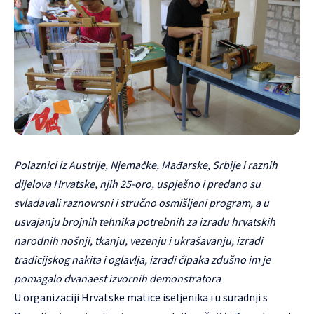
Polaznici iz Austrije, Njemačke, Mađarske, Srbije i raznih
dijelova Hrvatske, njih 25-oro, uspješno i predano su
svladavali raznovrsni i stručno osmišljeni program, a u
usvajanju brojnih tehnika potrebnih za izradu hrvatskih
narodnih nošnji, tkanju, vezenju i ukrašavanju, izradi
tradicijskog nakita i oglavlja, izradi čipaka zdušno im je
pomagalo dvanaest izvornih demonstratora
U organizaciji Hrvatske matice iseljenika i u suradnji s