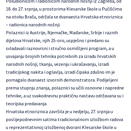
Posudionicom i radionicom narodnih nošnji iz Zagreba, od
18. do 27. srpnja, u prostorima Klesarske škole u Pučišćima
na otoku Braču, održala se dvanaesta Hrvatska etnoriznica
– radionica narodnih nošnji.
Polaznici iz Austrije, Njemačke, Mađarske, Srbije i raznih
dijelova Hrvatske, njih 25-oro, uspješno i predano su
svladavali raznovrsni i stručno osmišljeni program, a u
usvajanju brojnih tehnika potrebnih za izradu hrvatskih
narodnih nošnji, tkanju, vezenju i ukrašavanju, izradi
tradicijskog nakita i oglavlja, izradi čipaka zdušno im je
pomagalo dvanaest izvornih demonstratora. Podijeljeni
prema stupnju znanja, polaznici su učili osnovne i napredne
tehnike, a uz svakodnevnu praktičnu nastavu održavana su i
teorijska predavanja.
Hrvatska etnoriznica završila je u nedjelju, 27. srpnja u
poslijepodnevnim satima tradicionalnom izložbom radova
u reprezentativnoj izložbenoj dvorani Klesarske škole u