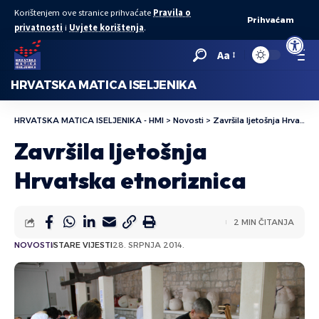
Korištenjem ove stranice prihvaćate
Pravila o
Prihvaćam
privatnosti
i
Uvjete korištenja
.
Open to
Aa
HRVATSKA MATICA ISELJENIKA
HRVATSKA MATICA ISELJENIKA - HMI
>
Novosti
>
Završila ljetošnja Hrvatska etnoriznica
Završila ljetošnja
Hrvatska etnoriznica
2 MIN ČITANJA
NOVOSTI
STARE VIJESTI
28. SRPNJA 2014.