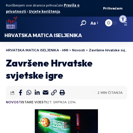
Korištenjem ove stranice prihvaćate
Pravila o
Prihvaćam
privatnosti
i
Uvjete korištenja
.
Open to
Aa
HRVATSKA MATICA ISELJENIKA
HRVATSKA MATICA ISELJENIKA - HMI
>
Novosti
>
Završene Hrvatske svjetske igre
Završene Hrvatske
svjetske igre
2 MIN ČITANJA
NOVOSTI
STARE VIJESTI
27. SRPNJA 2014.