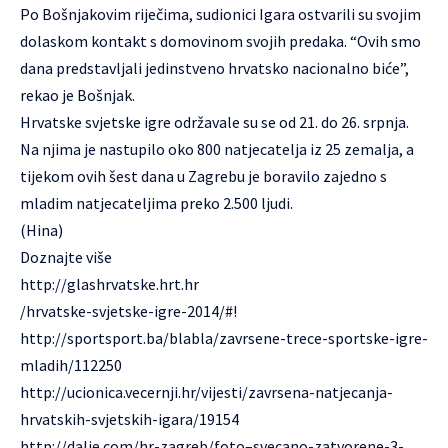
Po Bošnjakovim riječima, sudionici Igara ostvarili su svojim
dolaskom kontakt s domovinom svojih predaka. “Ovih smo
dana predstavljali jedinstveno hrvatsko nacionalno biće”,
rekao je Bošnjak.
Hrvatske svjetske igre održavale su se od 21. do 26. srpnja.
Na njima je nastupilo oko 800 natjecatelja iz 25 zemalja, a
tijekom ovih šest dana u Zagrebu je boravilo zajedno s
mladim natjecateljima preko 2.500 ljudi.
(Hina)
Doznajte više
http://glashrvatske.hrt.hr
/hrvatske-svjetske-igre-2014/#!
http://sportsport.ba/blabla/zavrsene-trece-sportske-igre-
mladih/112250
http://ucionica.vecernji.hr/vijesti/zavrsena-natjecanja-
hrvatskih-svjetskih-igara/19154
http://dalje.com/hr-zagreb/foto–svecano-zatvorene-3-