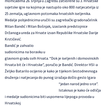
momčadima 26. srpnja u Zagrebu zatvorene su 3. Hrvatske
svjetske igre na kojima je nastupilo oko 800 natjecatelja iz
25 zemalja, uglavnom potomaka hrvatskih iseljenika.
Medalje pobjednicima uručili su zagrebački gradonačelnik
Milan Bandić i Milan Bošnjak, izaslanik predstojnice
Držanoga ureda za Hrvate izvan Republike Hrvatske Darije
Krstičević.
Bandić je zahvalio
sudionicima na boravku u
glavnom gradu svih Hrvata. “Dok je iseljenih i domovinskih
Hrvata bit će i Hrvatske”, poručio je Bandić. Direktor HSI-a
Željko Batarilo ocijenio je kako je tijekom šestodnevnoga
druženja i natjecanja do punog izražaja došlo geslo Igara
“jedan narod jedno srce”.
Istaknuo je kako će odličja
i medalje sudionicima biti uspomena lijepoga provoda u
Hrvatskoj.