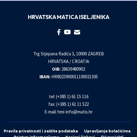
HRVATSKA MATICA ISELJENIKA
Trg Stjepana Radića 3, 10000 ZAGREB
HRVATSKA / CROATIA
OIB:
28639480902
IBAN:
HR8023900011100021305
tel: (+385 1) 61 15 116
fax: (+385 1) 61 11 522
E-mail:
hmi-info@matis.hr
Pravila privatnosti i zaštite podataka
Upravljanje kolačićima