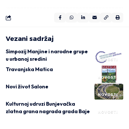
Vezani sadržaj
Simpozij Manjine i narodne grupe
u urbanoj sredini
NOVOSTI
Travanjska Matica
NOVOSTI
Novi život Salone
NOVOSTI
Kulturnoj udruzi Bunjevačka
zlatna grana nagrada grada Baje
NOVOSTI