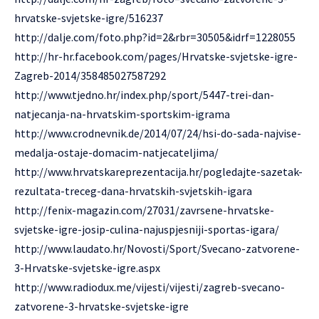
hrvatske-svjetske-igre/516237
http://dalje.com/foto.php?id=2&rbr=30505&idrf=1228055
http://hr-hr.facebook.com/pages/Hrvatske-svjetske-igre-
Zagreb-2014/358485027587292
http://www.tjedno.hr/index.php/sport/5447-trei-dan-
natjecanja-na-hrvatskim-sportskim-igrama
http://www.crodnevnik.de/2014/07/24/hsi-do-sada-najvise-
medalja-ostaje-domacim-natjecateljima/
http://www.hrvatskareprezentacija.hr/pogledajte-sazetak-
rezultata-treceg-dana-hrvatskih-svjetskih-igara
http://fenix-magazin.com/27031/zavrsene-hrvatske-
svjetske-igre-josip-culina-najuspjesniji-sportas-igara/
http://www.laudato.hr/Novosti/Sport/Svecano-zatvorene-
3-Hrvatske-svjetske-igre.aspx
http://www.radiodux.me/vijesti/vijesti/zagreb-svecano-
zatvorene-3-hrvatske-svjetske-igre