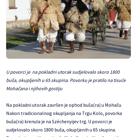
U povorci je na pokladni utorak sudjelovalo skoro 1800
buša, okupljenih u 65 skupina. Povorku je pratilo na tisuće
Mohačana i njihovih gostiju
Na pokladni utorak završen je ophod buša(ra) u Mohaču.
Nakon tradicionalnog okupljanja na Trgu Kolo, povorka
buša(ra) krenula je na Széchenyijev trg. U povorci je
sudjelovalo skoro 1800 buša, okupljenih u 65 skupina.