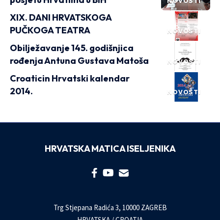
NOVOSTI
XIX. DANI HRVATSKOGA
PUČKOGA TEATRA
NOVOSTI
Obilježavanje 145. godišnjica
rođenja Antuna Gustava Matoša
NOVOSTI
Croaticin Hrvatski kalendar
2014.
NOVOSTI
HRVATSKA MATICA ISELJENIKA
Trg Stjepana Radića 3, 10000 ZAGREB
HRVATSKA / CROATIA