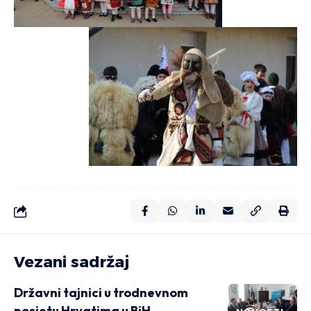
Vezani sadržaj
Državni tajnici u trodnevnom
posjetu Hrvatima u BiH