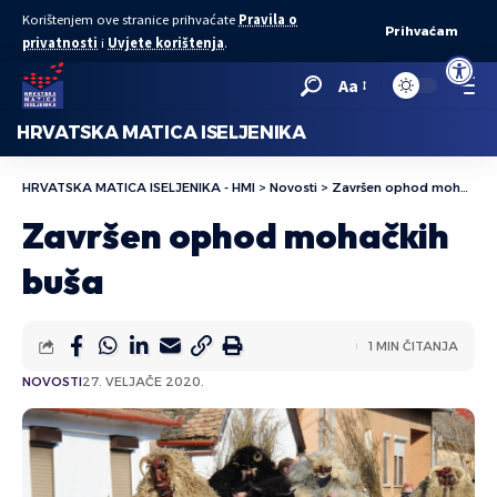
Korištenjem ove stranice prihvaćate
Pravila o
Prihvaćam
privatnosti
i
Uvjete korištenja
.
Open to
Aa
HRVATSKA MATICA ISELJENIKA
HRVATSKA MATICA ISELJENIKA - HMI
>
Novosti
>
Završen ophod mohačkih buša
Završen ophod mohačkih
buša
1 MIN ČITANJA
NOVOSTI
27. VELJAČE 2020.