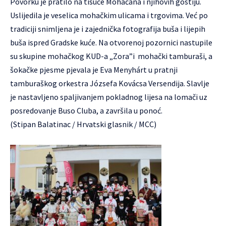
Povorku je pratilo na tisuće Mohačana i njihovih gostiju.
Uslijedila je veselica mohačkim ulicama i trgovima. Već po
tradiciji snimljena je i zajednička fotografija buša i lijepih
buša ispred Gradske kuće. Na otvorenoj pozornici nastupile
su skupine mohačkog KUD-a „Zora”i mohački tamburaši, a
šokačke pjesme pjevala je Eva Menyhárt u pratnji
tamburaškog orkestra Józsefa Kovácsa Versendija. Slavlje
je nastavljeno spaljivanjem pokladnog lijesa na lomači uz
posredovanje Buso Cluba, a završila u ponoć.
(Stipan Balatinac / Hrvatski glasnik / MCC)