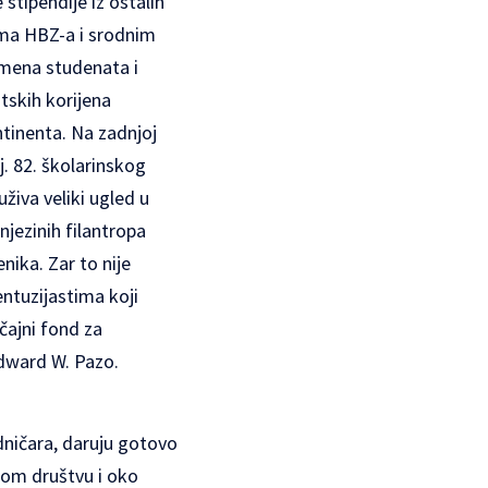
stipendije iz ostalih
ima HBZ-a i srodnim
Imena studenata i
atskih korijena
tinenta. Na zadnjoj
. 82. školarinskog
živa veliki ugled u
njezinih filantropa
nika. Zar to nije
entuzijastima koji
čajni fond za
Edward W. Pazo.
dničara, daruju gotovo
nom društvu i oko