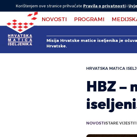
Korištenjem ove stranice prihvaćate
Pravila o privatnosti
i
Uvje
NOVOSTI
PROGRAMI
MEDIJSK
Misija Hrvatske matice iseljenika je očuv
Hrvatske.
HRVATSKA MATICA ISELJ
HBZ – n
iseljen
NOVOSTI
STARE VIJESTI
1