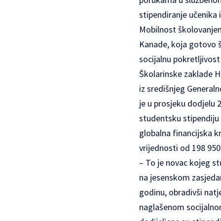
stipendiranje učenika 
Mobilnost školovanjem
Kanade, koja gotovo š
socijalnu pokretljivost
Školarinske zaklade H
iz središnjeg General
je u prosjeku dodjelu 
studentsku stipendiju č
globalna financijska k
vrijednosti od 198 95
– To je novac kojeg st
na jesenskom zasjedan
godinu, obradivši natj
naglašenom socijalnom