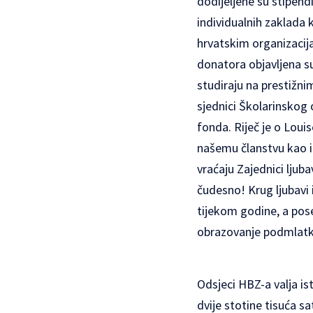
dodijeljene su stipend
individualnih zaklada
hrvatskim organizacij
donatora objavljena su
studiraju na prestižn
sjednici Školarinskog 
fonda. Riječ je o Loui
našemu članstvu kao i 
vraćaju Zajednici ljub
čudesno! Krug ljubavi 
tijekom godine, a pos
obrazovanje podmlatka
Odsjeci HBZ-a valja is
dvije stotine tisuća s