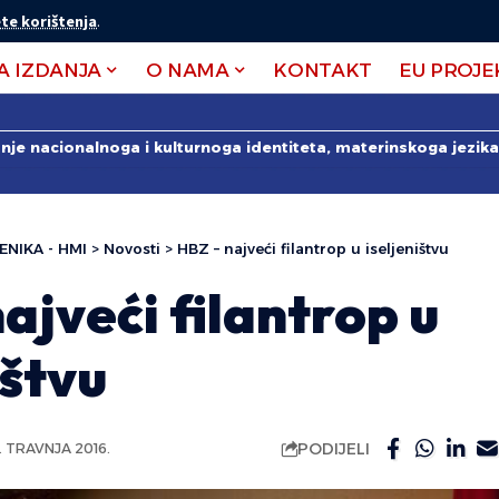
te korištenja
.
A IZDANJA
O NAMA
KONTAKT
EU PROJE
anje nacionalnoga i kulturnoga identiteta, materinskoga jezika 
ENIKA - HMI
>
Novosti
>
HBZ – najveći filantrop u iseljeništvu
ajveći filantrop u
ištvu
PODIJELI
1. TRAVNJA 2016.