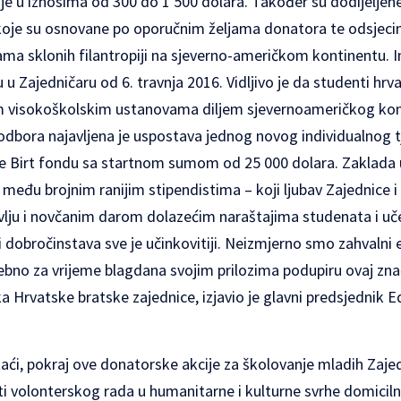
ije u iznosima od 300 do 1 500 dolara. Također su dodijeljene 
 koje su osnovane po oporučnim željama donatora te odsjec
ama sklonih filantropiji na sjeverno-američkom kontinentu. 
 u Zajedničaru od 6. travnja 2016. Vidljivo je da studenti hrv
im visokoškolskim ustanovama diljem sjevernoameričkog kon
odbora najavljena je uspostava jednog novog individualnog tj
se Birt fondu sa startnom sumom od 25 000 dolara. Zaklada u
među brojnim ranijim stipendistima – koji ljubav Zajednice i 
avlju i novčanim darom dolazećim naraštajima studenata i uče
i dobročinstava sve je učinkovitiji. Neizmjerno smo zahvalni 
ebno za vrijeme blagdana svojim prilozima podupiru ovaj zna
 Hrvatske bratske zajednice, izjavio je glavni predsjednik 
taći, pokraj ove donatorske akcije za školovanje mladih Zaje
ati volonterskog rada u humanitarne i kulturne svrhe domicil