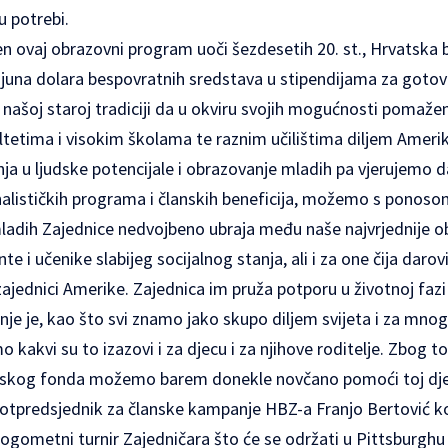
u potrebi.
n ovaj obrazovni program uoči šezdesetih 20. st., Hrvatska b
ilijuna dolara bespovratnih sredstava u stipendijama za goto
o našoj staroj tradiciji da u okviru svojih mogućnosti poma
ultetima i visokim školama te raznim učilištima diljem Ameri
ja u ljudske potencijale i obrazovanje mladih pa vjerujemo da 
nalističkih programa i članskih beneficija, možemo s ponosom
ladih Zajednice nedvojbeno ubraja među naše najvrjednije 
 i učenike slabijeg socijalnog stanja, ali i za one čija darov
zajednici Amerike. Zajednica im pruža potporu u životnoj faz
nje je, kao što svi znamo jako skupo diljem svijeta i za mnoge
 kakvi su to izazovi i za djecu i za njihove roditelje. Zbog 
inskog fonda možemo barem donekle novčano pomoći toj djec
potpredsjednik za članske kampanje HBZ-a Franjo Bertović koj
ogometni turnir Zajedničara što će se održati u Pittsburghu o