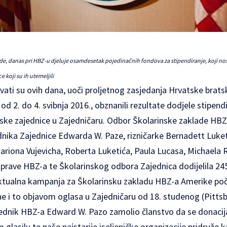
de, danas pri HBZ-u djeluje osamdesetak pojedinačnih fondova za stipendiranje, koji no
 koji su ih utemeljili
vati su ovih dana, uoči proljetnog zasjedanja Hrvatske brats
od 2. do 4. svibnja 2016., obznanili rezultate dodjele stipend
ske zajednice u Zajedničaru. Odbor Školarinske zaklade HBZ-
nika Zajednice Edwarda W. Paze, rizničarke Bernadett Luketi
Mariona Vujevicha, Roberta Luketića, Paula Lucasa, Michaela R
uprave HBZ-a te Školarinskog odbora Zajednica dodijelila 245
tualna kampanja za Školarinsku zakladu HBZ-a Amerike poče
odine i to objavom oglasa u Zajedničaru od 18. studenog (Pittsb
jednik HBZ-a Edward W. Pazo zamolio članstvo da se donaci
lasilu te naše najstarije iseljeničke organizacije pridruže 