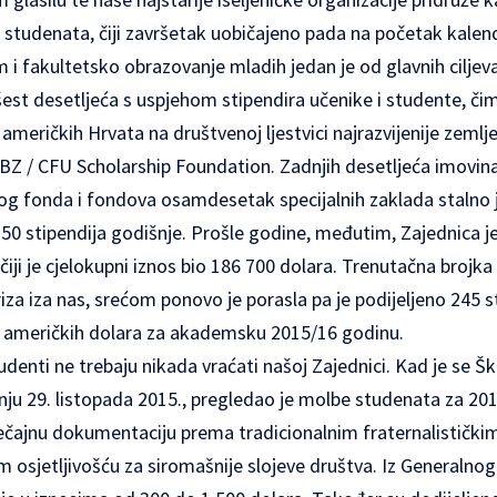
i studenata, čiji završetak uobičajeno pada na početak kale
 i fakultetsko obrazovanje mladih jedan je od glavnih ciljev
est desetljeća s uspjehom stipendira učenike i studente, či
 američkih Hrvata na društvenoj ljestvici najrazvijenije zemlj
BZ / CFU Scholarship Foundation
.
Zadnjih desetljeća imovin
nog fonda i fondova osamdesetak specijalnih zaklada stalno 
250 stipendija godišnje. Prošle godine, međutim, Zajednica je
iji je cjelokupni iznos bio 186 700 dolara. Trenutačna brojka 
riza iza nas, srećom ponovo je porasla pa je podijeljeno 245 s
0 američkih dolara za akademsku 2015/16 godinu.
udenti ne trebaju nikada vraćati našoj Zajednici. Kad je se Š
ju 29. listopada 2015., pregledao je molbe studenata za 2
ečajnu dokumentaciju prema tradicionalnim fraternalističkim 
 osjetljivošću za siromašnije slojeve društva. Iz Generalno