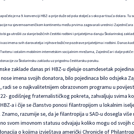
počelo je na 9. konvenciji HBZ-a prije duže od pola stoljeća s oko par tisuća dolara. T
izacije na sjevernoameričkom kontinentu među prvima zagovarali urednici Zajedničara Fili
o bi ga utrošili za slanje božićnih čestitki rodbini i prijateljima daruju Školarinskoj zakl
ljivao imena svih darovatelja i njihove božićne pozdrave prijateljima i rodbini. Danas ka
a Twiteru i ostalim mobilnim internetskim socijalnim mrežama, Zajedničar i dalje potiče sv
donacije za Školarinsku zakladu uz prigodnu čestitarsku poruku.
inske zaklade danas pri HBZ-u djeluje osamdesetak pojedin
 nose imena svojih donatora, bilo pojedinaca bilo odsjeka Zaj
o, radi se o najkvalitetnijem obrazovnom programu u povijes
122- godišnjeg fraternalističkog pokreta, zahvaljuju svima koji
BZ-a i čije se članstvo ponosi filantropijom u lokalnim ise
 Znamo, razumije se, da je filantropija u SAD-u dosegla više m
dno svom imovnom statusu odvajaju koliko mogu od svojih obit
 donacija o kojima izvještava američki Chronicle of Philantro