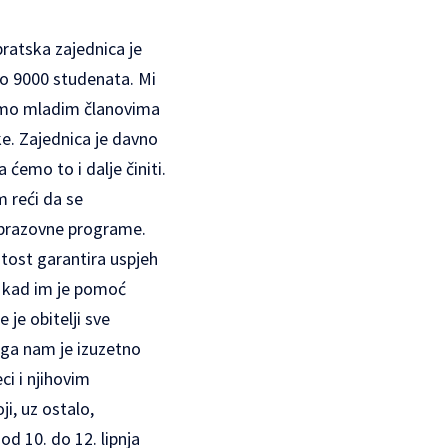
ratska zajednica je
vo 9000 studenata. Mi
žemo mladim članovima
ke. Zajednica je davno
ćemo to i dalje činiti.
 reći da se
obrazovne programe.
itost garantira uspjeh
i kad im je pomoć
 je obitelji sve
toga nam je izuzetno
i i njihovim
i, uz ostalo,
d 10. do 12. lipnja