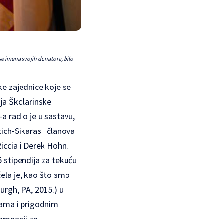
se imena svojih donatora, bilo
ke zajednice koje se
ija Školarinske
a radio je u sastavu,
ch-Sikaras i članova
iccia i Derek Hohn.
 stipendija za tekuću
la je, kao što smo
urgh, PA, 2015.) u
jama i prigodnim
kampanji za