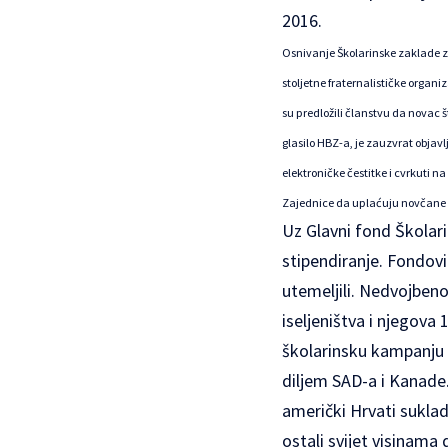
2016.
Osnivanje Školarinske zaklade za
stoljetne fraternalističke organ
su predložili članstvu da novac št
glasilo HBZ-a, je zauzvrat objav
elektroničke čestitke i cvrkuti n
Zajednice da uplaćuju novčane 
Uz Glavni fond Školar
stipendiranje. Fondovi
utemeljili. Nedvojben
iseljeništva i njegova 
školarinsku kampanju H
diljem SAD-a i Kanade.
američki Hrvati sukla
ostali svijet visinama