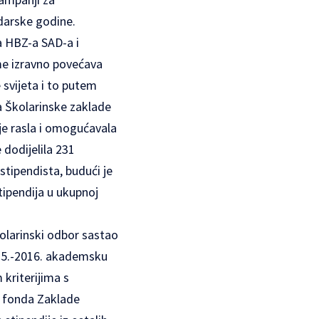
ndarske godine.
a HBZ-a SAD-a i
me izravno povećava
e svijeta i to putem
a Školarinske zaklade
je rasla i omogućavala
 dodijelila 231
stipendista, budući je
tipendija u ukupnoj
kolarinski odbor sastao
015.-2016. akademsku
kriterijima s
g fonda Zaklade