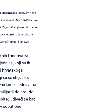
u su ideju među članstvom naše
p Vukelić i Stjepan Brkić, koji
adi. Zajedničar, glavno službeno
da svijetom kruže besplatne
oje čitatelje i članstvo
ačnih fondova za
ednice, koji su ih
ti hrvatskoga
 su se uključili u
ljeničkim zajednicama
ilijardi dolara. No,
elji, diveći se kao i
py poput one