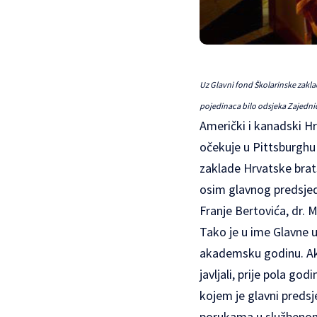
Uz Glavni fond Školarinske zakla
pojedinaca bilo odsjeka Zajednice
Američki i kanadski Hr
očekuje u Pittsburghu 
zaklade Hrvatske brat
osim glavnog predsjed
Franje Bertovića, dr. 
Tako je u ime Glavne 
akademsku godinu. Ak
javljali, prije pola g
kojem je glavni preds
porukama u službenom g