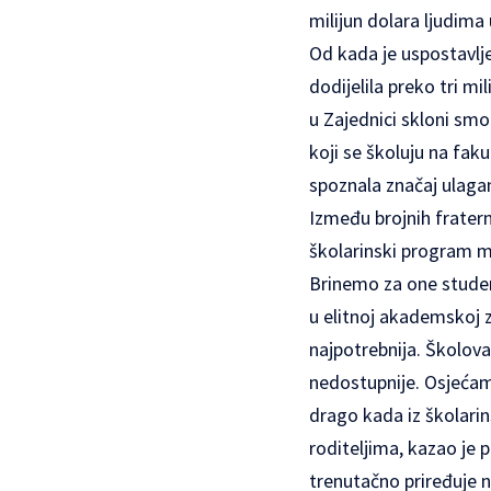
milijun dolara ljudima 
Od kada je uspostavlje
dodijelila preko tri m
u Zajednici skloni sm
koji se školuju na fak
spoznala značaj ulagan
Između brojnih frater
školarinski program m
Brinemo za one studente
u elitnoj akademskoj 
najpotrebnija. Školova
nedostupnije. Osjećamo
drago kada iz školar
roditeljima, kazao je 
trenutačno priređuje n