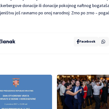
erbergove donacije ili donacije pokojnog naftnog bogataša
ljeništvu još ravnamo po onoj narodnoj: Zrno po zrno – poga
 članak
Facebook