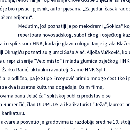
 je bio i pisac i pjesnik, autor pjesama „Za jedan časak rados
u našem Srijemu“.
Međutim, još poznatiji je po melodrami „Šokica“ koja 
repertoara novosadskog, subotičkog i osječkog kaza
na i u splitskom HNK, kada je glavnu ulogu Janje igrala Blažen
liji Okrugiću poznati su glumci Saša Alač, Aljoša Vučković, k
 u reprizi serije ”Velo misto” i mlada glumica osječkog HNK
or Žarko Radić, aktualni ravnatelj Drame HNK Split.
šla je odlično, pa je Stipe Ercegović primio mnoge čestitke i 
su se dva izuzetna kulturna događaja. Osim filma,
vima bana Jelačića” splitskoj publici predstavio se
n Rumenčić, član ULUPUDS-a i karikaturist ”Ježa”, laureat 
i karikaturu.
kvarela posvetio je gradovima iz razdoblja sredine 19. stol