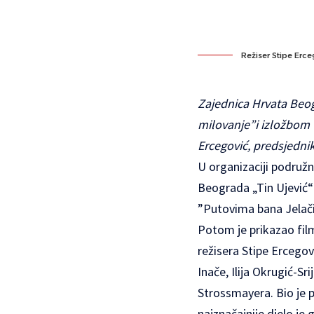
Režiser Stipe Erce
Zajednica Hrvata Beog
milovanje”i izložbom 
Ercegović, predsjednik
U organizaciji podružn
Beograda „Tin Ujević“
”Putovima bana Jelači
Potom je prikazao film,
režisera Stipe Ercegov
Inače, Ilija Okrugić-Sr
Strossmayera. Bio je 
najznačajnije djelo je