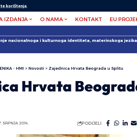
te korištenja
.
A IZDANJA
O NAMA
KONTAKT
EU PROJE
anje nacionalnoga i kulturnoga identiteta, materinskoga jezika 
ENIKA - HMI
>
Novosti
>
Zajednica Hrvata Beograda u Splitu
ica Hrvata Beograd
PODIJELI
7. SRPNJA 2014.