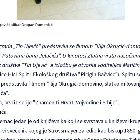
gović i slikar Dragan Rumenčić
rada „Tin Ujević“ predstavila se filmom ”Ilija Okrugić-domo
”Putovima bana Jelačića”. U kinoteci Zlatna vrata nazočnim
 društva ”Tin Ujević” a izložbu je otvorila voditeljica Matiči
ice HMI Split i Ekološkog društva ”Picigin Bačvice”u Splitu 
 predstavila filmom ”Ilija Okrugić-domovino, slatko milovan
ća”.
 prvi iz serije ”Znameniti Hrvati Vojvodine i Srbije”,
ića.
ijemac jedan je od književnika koji se svrstava u književni kru
prvi svećenik kojeg je Strossmayer zaredio kao biskup 1850.
 gradnja, renoviranje i opremanje crkve Gospe Snježne na Tek