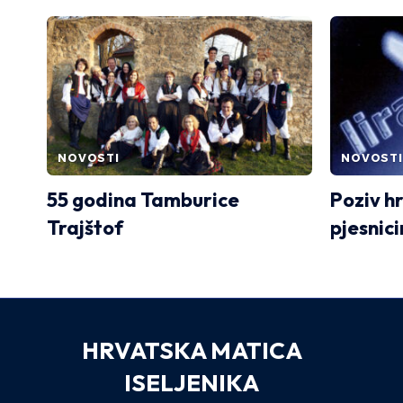
NOVOSTI
NOVOSTI
55 godina Tamburice
Poziv h
Trajštof
pjesnic
HRVATSKA MATICA
ISELJENIKA