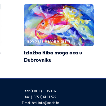
NOVOSTI
STARE VIJESTI
s
Izložba Riba moga oca u
Dubrovniku
tel: (+385 1) 61 15 116
fax: (+385 1) 61 11 522
E-mail:
hmi-info@matis.hr