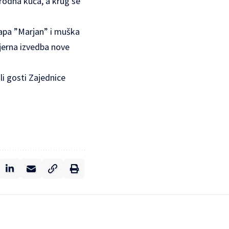
 rodna kuća, a krug se
lapa ”Marjan” i muška
mijerna izvedba nove
ili gosti Zajednice