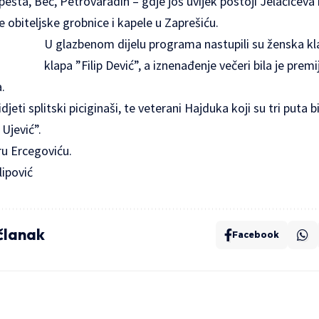
ešta, Beč, Petrovaradin – gdje još uvijek postoji Jelačićeva
 obiteljske grobnice i kapele u Zaprešiću.
U glazbenom dijelu programa nastupili su ženska k
klapa ”Filip Dević”, a iznenađenje večeri bila je pre
.
djeti splitski piciginaši, te veterani Hajduka koji su tri puta b
Ujević”.
ru Ercegoviću.
lipović
 članak
Facebook