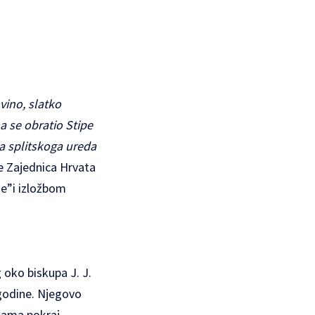
vino, slatko
a se obratio Stipe
na splitskoga ureda
se Zajednica Hrvata
je”i izložbom
g oko biskupa J. J.
 godine. Njegovo
ijama pokraj