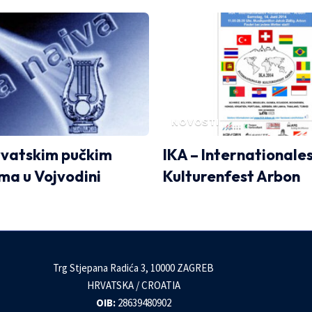
NOVOSTI
rvatskim pučkim
IKA – Internationale
ima u Vojvodini
Kulturenfest Arbon
Trg Stjepana Radića 3, 10000 ZAGREB
HRVATSKA / CROATIA
OIB:
28639480902