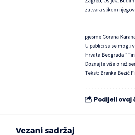
Zagreb, Osijek, Budimp
zatvara slikom njegove
pjesme Gorana Karana
U publici su se mogli vi
Hrvata Beograda ”Tin 
Doznajte
više
o režise
Tekst: Branka Bezić Fi
Podijeli ovaj
Vezani sadržaj