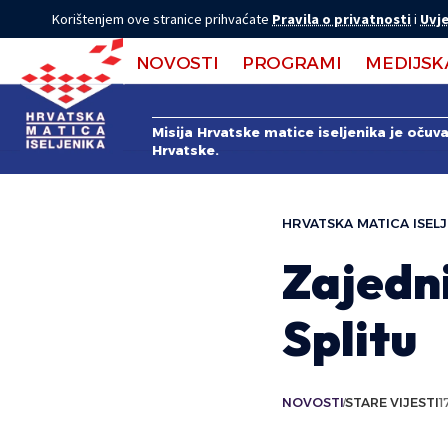
Korištenjem ove stranice prihvaćate
Pravila o privatnosti
i
Uvje
NOVOSTI
PROGRAMI
MEDIJSK
Misija Hrvatske matice iseljenika je očuv
Hrvatske.
HRVATSKA MATICA ISELJ
Zajedn
Splitu
NOVOSTI
STARE VIJESTI
1