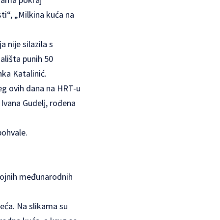
ti“, „Milkina kuća na
nije silazila s
lišta punih 50
ka Katalinić.
ojeg ovih dana na HRT-u
 Ivana Gudelj, rođena
pohvale.
brojnih međunarodnih
jeća. Na slikama su