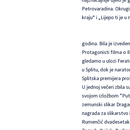
Petrovaradina. Okrugić
kraju“ i „Lijepo ti je 
godina. Bila je izvede
Protagonisti filma o I
gledamo u ulozi Ferate
u Splitu, dok je narat
Splitska premijera pro
U jednoj večeri zbila 
svojom izložbom ”Puto
zemunski slikar Draga
nagrada za slikarstvo 
Rumenčić
dvadesetak a