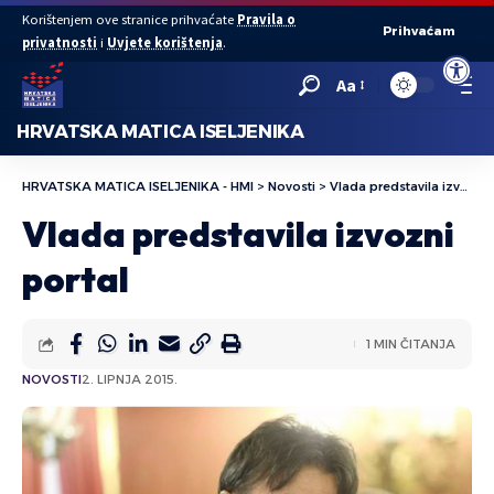
Korištenjem ove stranice prihvaćate
Pravila o
Prihvaćam
privatnosti
i
Uvjete korištenja
.
Open to
Aa
HRVATSKA MATICA ISELJENIKA
HRVATSKA MATICA ISELJENIKA - HMI
>
Novosti
>
Vlada predstavila izvozni portal
Vlada predstavila izvozni
portal
1 MIN ČITANJA
NOVOSTI
2. LIPNJA 2015.