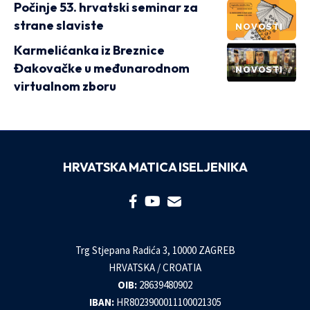
Počinje 53. hrvatski seminar za
strane slaviste
NOVOSTI
Karmelićanka iz Breznice
Đakovačke u međunarodnom
NOVOSTI
virtualnom zboru
HRVATSKA MATICA ISELJENIKA
Trg Stjepana Radića 3, 10000 ZAGREB
HRVATSKA / CROATIA
OIB:
28639480902
IBAN:
HR8023900011100021305