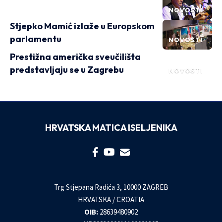
NOVOSTI
Stjepko Mamić izlaže u Europskom
parlamentu
NOVOSTI
Prestižna američka sveučilišta
predstavljaju se u Zagrebu
NOVOSTI
HRVATSKA MATICA ISELJENIKA
Trg Stjepana Radića 3, 10000 ZAGREB
HRVATSKA / CROATIA
OIB:
28639480902