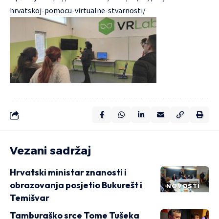
hrvatskoj-pomocu-virtualne-stvarnosti/
Vezani sadržaj
Hrvatski ministar znanosti i
obrazovanja posjetio Bukurešt i
NOVOSTI
Temišvar
Tamburaško srce Tome Tušeka