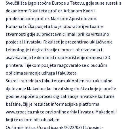
Sveučilišta jugoistočne Europe u Tetovu, gdje su se susreli s
dekanicom Fakulteta prof. dr. Arbanom Kadri i
prodekanicom prof. dr. Marikom Apostolovom.
Polazna točka posjeta bio je laboratorij virtualne
stvarnosti gdje su predstavnici imali priliku virtualno
posjetiti Hrvatsku. Fakultet je prezentirao uključivanje
tehnologije i digitalizacije u proces obrazovanja i
usavršavanja te demonstrirao korištenje dronova i 3D
printera. Tijekom posjeta razgovaralo se o budućim
oblicima suradnje udruga i fakulteta.
Susret i suradnja s fakultetom uklopljeni su u aktualno
djelovanje Makedonsko-hrvatskog društva koje je prošle
godine započelo proces digitalizacije hrvatske kulturne
baštine, čiji je rezultat informacijska platforma
www.croatica.mk te prvi online arhiv Hrvata u Makedoniji
koji će uskoro biti objavljen.
Opširnije
https://croatica.mk/2022/03/11/posjet-