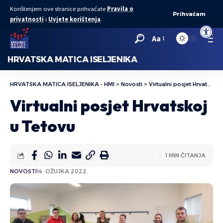
Korištenjem ove stranice prihvaćate
Pravila o
Prihvaćam
privatnosti
i
Uvjete korištenja
.
Open to
Aa
HRVATSKA MATICA ISELJENIKA
HRVATSKA MATICA ISELJENIKA - HMI
>
Novosti
>
Virtualni posjet Hrvatskoj u Tetovu
Virtualni posjet Hrvatskoj
u Tetovu
1 MIN ČITANJA
NOVOSTI
14. OŽUJKA 2022.