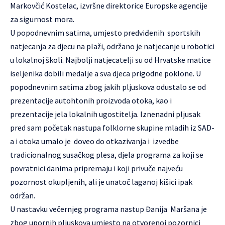
Markovčić Kostelac, izvršne direktorice Europske agencije
za sigurnost mora.
U popodnevnim satima, umjesto predviđenih sportskih
natjecanja za djecu na plaži, održano je natjecanje u robotici
u lokalnoj školi. Najbolji natjecatelji su od Hrvatske matice
iseljenika dobili medalje a sva djeca prigodne poklone. U
popodnevnim satima zbog jakih pljuskova odustalo se od
prezentacije autohtonih proizvoda otoka, kao i
prezentacije jela lokalnih ugostitelja. Iznenadni pljusak
pred sam početak nastupa folklorne skupine mladih iz SAD-
a i otoka umalo je doveo do otkazivanja i izvedbe
tradicionalnog susačkog plesa, djela programa za koji se
povratnici danima pripremaju i koji privuče najveću
pozornost okupljenih, ali je unatoč laganoj kišici ipak
održan.
U nastavku večernjeg programa nastup Đanija Maršana je
zbog upornih pljuskova umjesto na otvorenoj pozornici