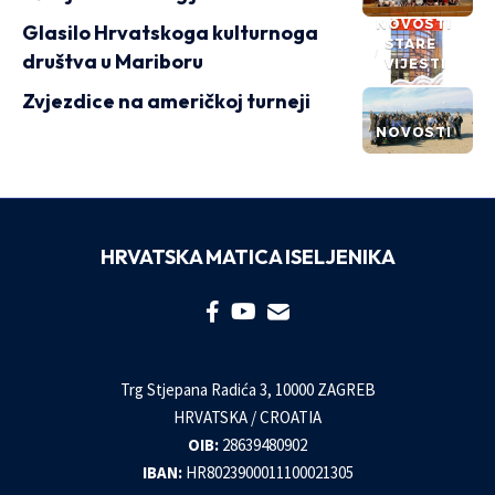
NOVOSTI
Glasilo Hrvatskoga kulturnoga
STARE
društva u Mariboru
VIJESTI
Zvjezdice na američkoj turneji
NOVOSTI
HRVATSKA MATICA ISELJENIKA
Trg Stjepana Radića 3, 10000 ZAGREB
HRVATSKA / CROATIA
OIB:
28639480902
IBAN:
HR8023900011100021305