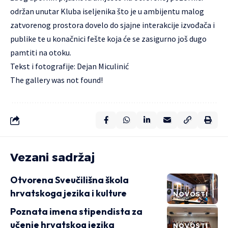
održan unutar Kluba iseljenika što je u ambijentu malog
zatvorenog prostora dovelo do sjajne interakcije izvođača i
publike te u konačnici fešte koja će se zasigurno još dugo
pamtiti na otoku.
Tekst i fotografije: Dejan Miculinić
The gallery was not found!
Vezani sadržaj
Otvorena Sveučilišna škola
hrvatskoga jezika i kulture
NOVOSTI
Poznata imena stipendista za
učenje hrvatskog jezika
NOVOSTI