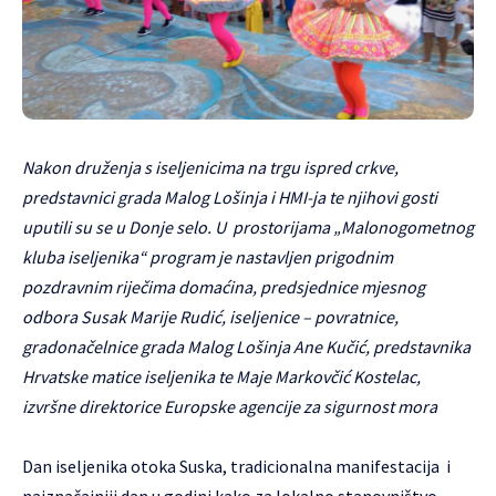
Nakon druženja s iseljenicima na trgu ispred crkve,
predstavnici grada Malog Lošinja i HMI-ja te njihovi gosti
uputili su se u Donje selo. U prostorijama „Malonogometnog
kluba iseljenika“ program je nastavljen prigodnim
pozdravnim riječima domaćina, predsjednice mjesnog
odbora Susak Marije Rudić, iseljenice – povratnice,
gradonačelnice grada Malog Lošinja Ane Kučić, predstavnika
Hrvatske matice iseljenika te Maje Markovčić Kostelac,
izvršne direktorice Europske agencije za sigurnost mora
Dan iseljenika otoka Suska, tradicionalna manifestacija i
najznačajniji dan u godini kako za lokalno stanovništvo