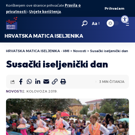
Korištenjem ove stranice prihvaćate
Pravila o
Prihvaćam
privatnosti
i
Uvjete korištenja
.
Open to
Aa
HRVATSKA MATICA ISELJENIKA
HRVATSKA MATICA ISELJENIKA - HMI
>
Novosti
>
Susački iseljenički dan
Susački iseljenički dan
3 MIN ČITANJA
NOVOSTI
2. KOLOVOZA 2019.