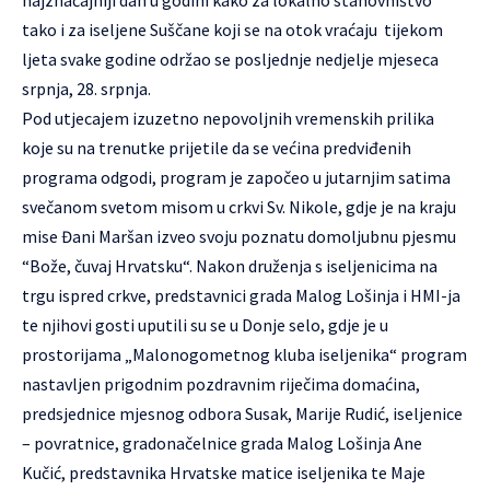
tako i za iseljene Suščane koji se na otok vraćaju tijekom
ljeta svake godine održao se posljednje nedjelje mjeseca
srpnja, 28. srpnja.
Pod utjecajem izuzetno nepovoljnih vremenskih prilika
koje su na trenutke prijetile da se većina predviđenih
programa odgodi, program je započeo u jutarnjim satima
svečanom svetom misom u crkvi Sv. Nikole, gdje je na kraju
mise Đani Maršan izveo svoju poznatu domoljubnu pjesmu
“Bože, čuvaj Hrvatsku“. Nakon druženja s iseljenicima na
trgu ispred crkve, predstavnici grada Malog Lošinja i HMI-ja
te njihovi gosti uputili su se u Donje selo, gdje je u
prostorijama „Malonogometnog kluba iseljenika“ program
nastavljen prigodnim pozdravnim riječima domaćina,
predsjednice mjesnog odbora Susak, Marije Rudić, iseljenice
– povratnice, gradonačelnice grada Malog Lošinja Ane
Kučić, predstavnika Hrvatske matice iseljenika te Maje