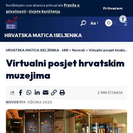
Korištenjem ove stranice prihvaćate
Pravila o
Prihvaćam
privatnosti
i
Uvjete korištenja
.
Open to
Aa
HRVATSKA MATICA ISELJENIKA
HRVATSKA MATICA ISELJENIKA - HMI
>
Novosti
>
Virtualni posjet hrvatskim muzejima
Virtualni posjet hrvatskim
muzejima
2 MIN ČITANJA
NOVOSTI
19. OŽUJKA 2020.