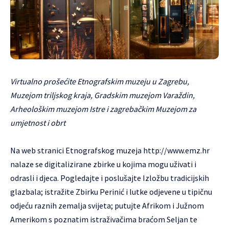
Virtualno prošećite Etnografskim muzeju u Zagrebu,
Muzejom triljskog kraja, Gradskim muzejom Varaždin,
Arheološkim muzejom Istre i zagrebačkim Muzejom za
umjetnost i obrt
Na web stranici Etnografskog muzeja
http://www.emz.hr
nalaze se digitalizirane zbirke u kojima mogu uživati i
odrasli i djeca. Pogledajte i poslušajte Izložbu tradicijskih
glazbala; istražite Zbirku Perinić i lutke odjevene u tipičnu
odjeću raznih zemalja svijeta; putujte Afrikom i Južnom
Amerikom s poznatim istraživačima braćom Seljan te