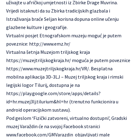
uživajte u afričkoj umjetnosti iz Zbirke Drage Muvrina.
Vrijedi istaknuti da su Zbirka tradicijskih glazbala i
Istraživanja braće Seljan korisna dopuna online učenju
glazbene kulture i geografije.
Virtualni posjet Etnografskom muzeju moguć je putem
poveznice:
http://www.emz.hr/
Virtualna šetnja Muzejom triljskog kraja
https://muzejtriljskogkraja.hr/
moguća je putem poveznice
https://www.muzejtriljskogkraja.hr/VR/
. Besplatna
mobilna aplikacija 3D-3LJ – Muzej triljskog kraja i rimski
legijski logor Tilurij, dostupna je na
https://play.google.com/store/apps/details?
id=hr.muzej3lj.tilurium&hl=hr
(trenutno funkcionira u
android operacijskom sustavu).
Pod geslom ‘Fizički zatvoreni, virtualno dostupni’, Gradski
muzej Varaždin će na svojoj Facebook stranici
www.facebook.com/GMVarazdin
objavljivati male