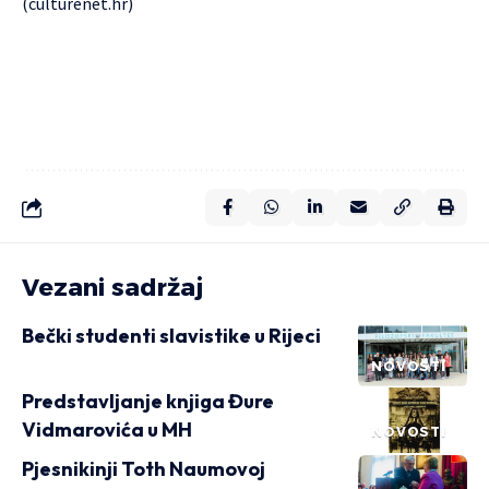
(culturenet.hr)
Vezani sadržaj
Bečki studenti slavistike u Rijeci
NOVOSTI
Predstavljanje knjiga Đure
Vidmarovića u MH
NOVOSTI
Pjesnikinji Toth Naumovoj