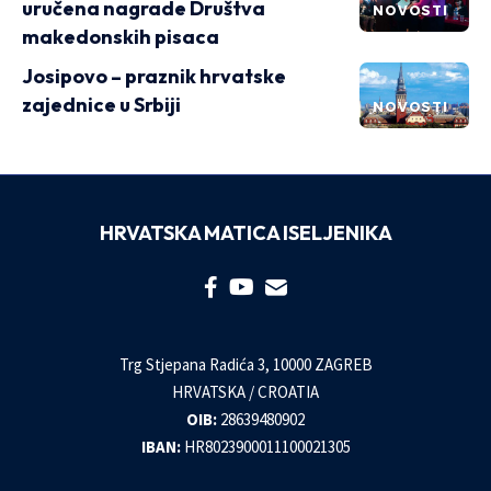
uručena nagrade Društva
NOVOSTI
makedonskih pisaca
Josipovo – praznik hrvatske
zajednice u Srbiji
NOVOSTI
HRVATSKA MATICA ISELJENIKA
Trg Stjepana Radića 3, 10000 ZAGREB
HRVATSKA / CROATIA
OIB:
28639480902
IBAN:
HR8023900011100021305