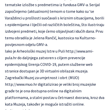
tematske izložbe s predmetima iz fundusa GMV-a. Serijal
započinjemo (aktualnom) temom o tome kako su ‘se
Varaždinci u prošlosti suočavali s kriznim situacijama, borili
s epidemijama i liječili od različitih boleština, što ilustriraju
izdvojeni predmeti, koje ćemo objavljivati idućih dana. Prvu
temu obradila je Jelena Rančić, kustosica na Kulturno-
povijesnom odjelu GMV-a.
Iako je Arheološki muzej Istre u Puli
http://www.ami-
pula.hr
do daljnjega zatvoren s ciljem prevencije
epidemijskog širenja COVID-19, putem službene web
stranice dostupan je 3D virtualni obilazak muzeja.
Zagrebački Muzej za umjetnost i obrt (MUO)
http://www.muo.hr
digitalizirao je veliki broj muzejske
građe te je ona dostupna online na digitalnim
platformama, a stalni postav u četrnaest dvorana, kroz dva
kata Muzeja, također je moguće istražiti online.