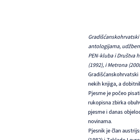
Gradišćanskohrvatski p
antologijama, udžbeni
PEN-kluba i Društva h
(1992), i Metrona (200
Gradišćanskohrvatski p
nekih knjiga, a dobitn
Pjesme je počeo pisa
rukopisna zbirka obuhv
pjesme i danas objelo
novinama.
Pjesnik je član austri
(1982) i Zaklade Lovre 