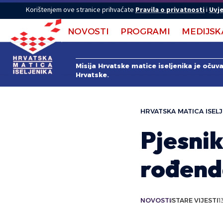
Korištenjem ove stranice prihvaćate
Pravila o privatnosti
i
Uvje
NOVOSTI
PROGRAMI
MEDIJSK
Misija Hrvatske matice iseljenika je očuv
Hrvatske.
HRVATSKA MATICA ISELJ
Pjesnik
rođen
NOVOSTI
STARE VIJESTI
1