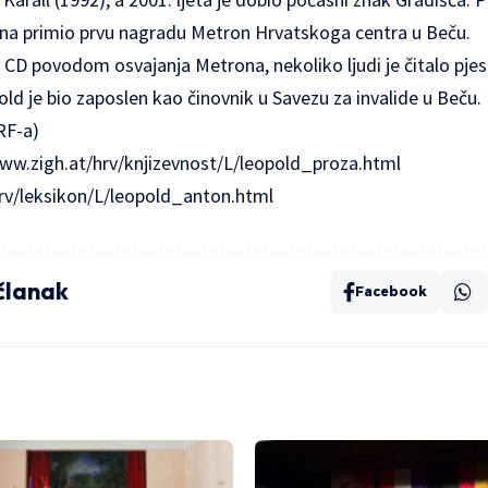
a primio prvu nagradu Metron Hrvatskoga centra u Beču.
e CD povodom osvajanja Metrona, nekoliko ljudi je čitalo pje
d je bio zaposlen kao činovnik u Savezu za invalide u Beču.
RF-a)
www.zigh.at/hrv/knjizevnost/L/leopold_proza.html
rv/leksikon/L/leopold_anton.html
 članak
Facebook