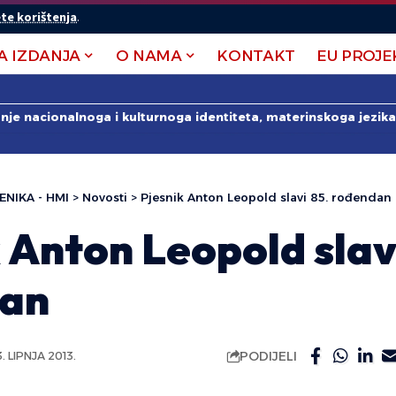
te korištenja
.
A IZDANJA
O NAMA
KONTAKT
EU PROJE
anje nacionalnoga i kulturnoga identiteta, materinskoga jezika 
ENIKA - HMI
>
Novosti
>
Pjesnik Anton Leopold slavi 85. rođendan
 Anton Leopold slav
dan
PODIJELI
3. LIPNJA 2013.