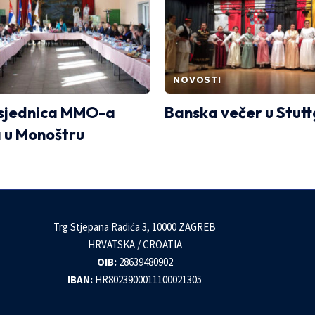
NOVOSTI
sjednica MMO-a
Banska večer u Stut
a u Monoštru
Trg Stjepana Radića 3, 10000 ZAGREB
HRVATSKA / CROATIA
OIB:
28639480902
IBAN:
HR8023900011100021305