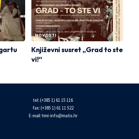
NOVOSTI
tgartu
Književni susret „Grad to ste
vi!“
tel: (+385 1) 61 15 116
fax: (+385 1) 61 11 522
E-mail:
hmi-info@matis.hr