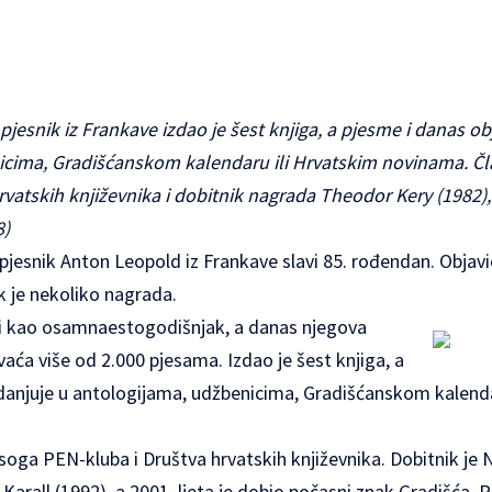
jesnik iz Frankave izdao je šest knjiga, a pjesme i danas ob
cima, Gradišćanskom kalendaru ili Hrvatskim novinama. Čla
rvatskih književnika i dobitnik nagrada Theodor Kery (1982),
8)
jesnik Anton Leopold iz Frankave slavi 85. rođendan. Objavio
ik je nekoliko nagrada.
ti kao osamnaestogodišnjak, a danas njegova
aća više od 2.000 pjesama. Izdao je šest knjiga, a
danjuje u antologijama, udžbenicima, Gradišćanskom kalenda
jssoga PEN-kluba i Društva hrvatskih književnika. Dobitnik j
Karall (1992), a 2001. ljeta je dobio počasni znak Gradišća. P