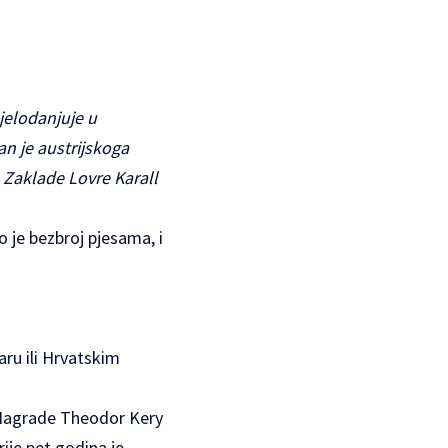
jelodanjuje u
n je austrijskoga
 Zaklade Lovre Karall
 je bezbroj pjesama, i
ru ili Hrvatskim
e Nagrade Theodor Kery
rije pet godina je