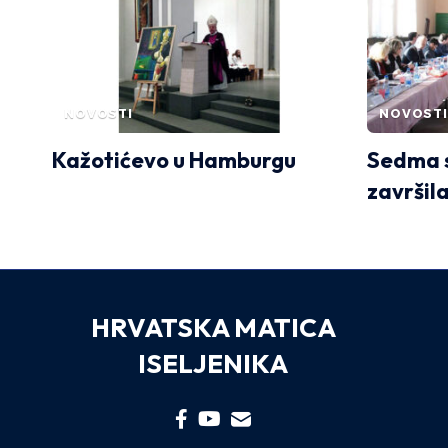
NOVOSTI
NOVOSTI
Kažotićevo u Hamburgu
Sedma 
završil
HRVATSKA MATICA
ISELJENIKA