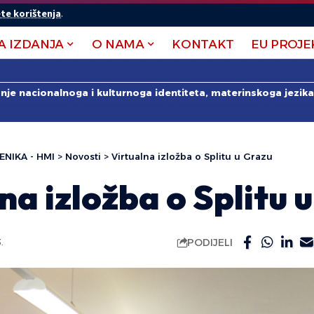
te korištenja
.
A IZDANJA
O NAMA
KONTAKT
EU PROJE
anje nacionalnoga i kulturnoga identiteta, materinskoga jezika 
ENIKA - HMI
>
Novosti
>
Virtualna izložba o Splitu u Grazu
na izložba o Splitu 
PODIJELI
.