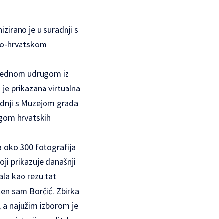
izirano je u suradnji s
sko-hrvatskom
vrijednom udrugom iz
 je prikazana virtualna
radnji s Muzejom grada
ugom hrvatskih
a oko 300 fotografija
ji prikazuje današnji
ala kao rezultat
žen sam Borčić. Zbirka
, a najužim izborom je