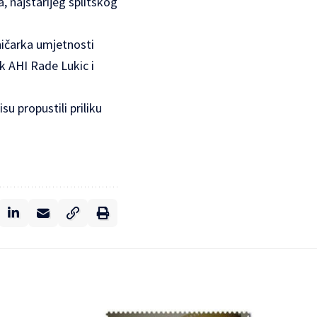
, najstarijeg splitskog
sničarka umjetnosti
ik AHI Rade Lukic i
su propustili priliku