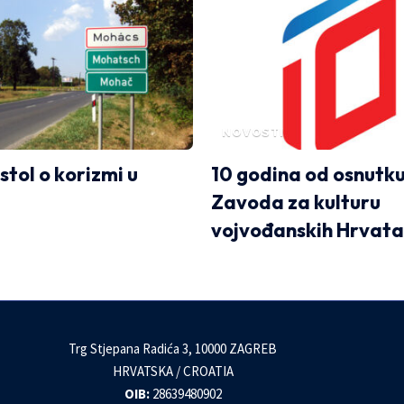
NOVOSTI
stol o korizmi u
10 godina od osnutk
Zavoda za kulturu
vojvođanskih Hrvata
Trg Stjepana Radića 3, 10000 ZAGREB
HRVATSKA / CROATIA
OIB:
28639480902