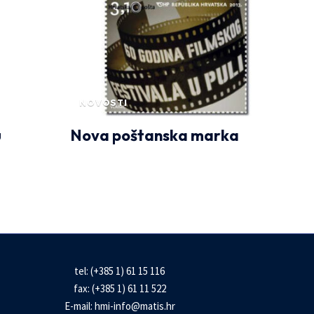
NOVOSTI
u
Nova poštanska marka
tel: (+385 1) 61 15 116
fax: (+385 1) 61 11 522
E-mail:
hmi-info@matis.hr