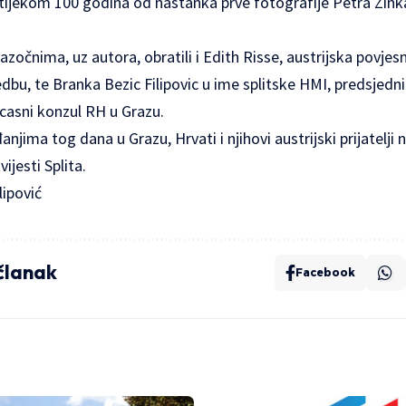
a tijekom 100 godina od nastanka prve fotografije Petra Zinka
nazočnima, uz autora, obratili i Edith Risse, austrijska povje
edbu, te Branka Bezic Filipovic u ime splitske HMI, predsjedn
asni konzul RH u Grazu.
ima tog dana u Grazu, Hrvati i njihovi austrijski prijatelji ni
vijesti Splita.
lipović
 članak
Facebook