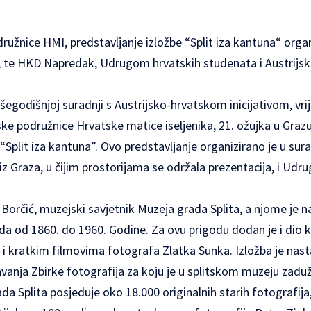
družnice HMI, predstavljanje izložbe “Split iza kantuna“ organ
, te HKD Napredak, Udrugom hrvatskih studenata i Austrij
višegodišnjoj suradnji s Austrijsko-hrvatskom inicijativom, 
tske podružnice Hrvatske matice iseljenika, 21. ožujka u Grazu
Split iza kantuna”. Ovo predstavljanje organizirano je u su
z Graza, u čijim prostorijama se održala prezentacija, i Udr
 Borčić, muzejski savjetnik Muzeja grada Splita, a njome je n
da od 1860. do 1960. Godine. Za ovu prigodu dodan je i dio ko
 i kratkim filmovima fotografa Zlatka Sunka. Izložba je nast
anja Zbirke fotografija za koju je u splitskom muzeju zadu
da Splita posjeduje oko 18.000 originalnih starih fotografija