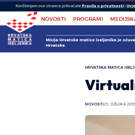
Korištenjem ove stranice prihvaćate
Pravila o privatnosti
i
Uvje
NOVOSTI
PROGRAMI
MEDIJSK
Misija Hrvatske matice iseljenika je očuv
Hrvatske.
HRVATSKA MATICA ISELJ
Virtual
NOVOSTI
25. OŽUJKA 2013