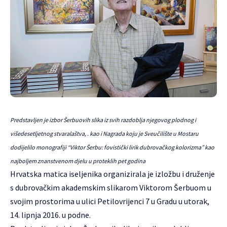
Predstavljen je izbor Šerbuovih slika iz svih razdoblja njegovog plodnog i
višedesetljetnog stvaralaštva, . kao i Nagrada koju je Sveučilište u Mostaru
dodijelilo monografiji “Viktor Šerbu: fovistički lirik dubrovačkog kolorizma” kao
najboljem znanstvenom djelu u proteklih pet godina
Hrvatska matica iseljenika organizirala je izložbu i druženje
s dubrovačkim akademskim slikarom
Viktorom Šerbuom
u
svojim prostorima u ulici Petilovrijenci 7 u Gradu u utorak,
14. lipnja 2016. u podne.