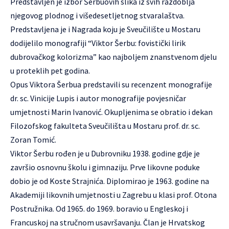
Predstavljen je izbor Šerbuovih slika iz svih razdoblja
njegovog plodnog i višedesetljetnog stvaralaštva.
Predstavljena je i Nagrada koju je Sveučilište u Mostaru
dodijelilo monografiji “Viktor Šerbu: fovistički lirik
dubrovačkog kolorizma” kao najboljem znanstvenom djelu
u proteklih pet godina.
Opus Viktora Šerbua predstavili su recenzent monografije
dr. sc. Vinicije Lupis i autor monografije povjesničar
umjetnosti Marin Ivanović. Okupljenima se obratio i dekan
Filozofskog fakulteta Sveučilišta u Mostaru prof. dr. sc.
Zoran Tomić.
Viktor Šerbu rođen je u Dubrovniku 1938. godine gdje je
završio osnovnu školu i gimnaziju. Prve likovne poduke
dobio je od Koste Strajnića. Diplomirao je 1963. godine na
Akademiji likovnih umjetnosti u Zagrebu u klasi prof. Otona
Postružnika. Od 1965. do 1969. boravio u Engleskoj i
Francuskoj na stručnom usavršavanju. Član je Hrvatskog