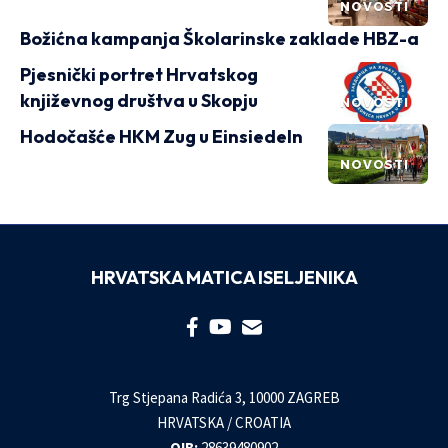
NOVOSTI
Božićna kampanja Školarinske zaklade HBZ-a
Pjesnički portret Hrvatskog
književnog društva u Skopju
NOVOSTI
Hodočašće HKM Zug u Einsiedeln
NOVOSTI
HRVATSKA MATICA ISELJENIKA
Trg Stjepana Radića 3, 10000 ZAGREB
HRVATSKA / CROATIA
OIB:
28639480902