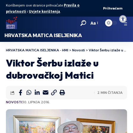
Korištenjem ove stranice prihvaćate
Pravila o
Prihvaćam
privatnosti
i
Uvjete korištenja
.
Open to
Aa
HRVATSKA MATICA ISELJENIKA
HRVATSKA MATICA ISELJENIKA - HMI
>
Novosti
>
Viktor Šerbu izlaže u dubrovačkoj Matici
Viktor Šerbu izlaže u
dubrovačkoj Matici
2 MIN ČITANJA
NOVOSTI
30. LIPNJA 2016.