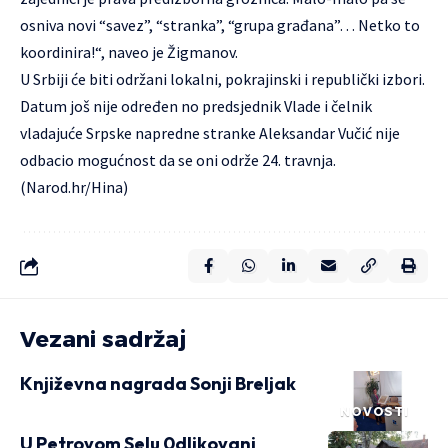
osniva novi “savez”, “stranka”, “grupa građana”… Netko to
koordinira!“, naveo je Žigmanov.
U Srbiji će biti održani lokalni, pokrajinski i republički izbori.
Datum još nije određen no predsjednik Vlade i čelnik
vladajuće Srpske napredne stranke Aleksandar Vučić nije
odbacio mogućnost da se oni održe 24. travnja.
(Narod.hr/Hina)
Vezani sadržaj
Književna nagrada Sonji Breljak
NOVOSTI
U Petrovom Selu 0dlikovani