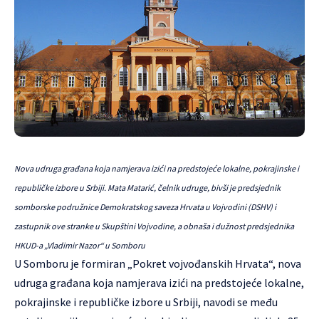
Nova udruga građana koja namjerava izići na predstojeće lokalne, pokrajinske i
republičke izbore u Srbiji. Mata Matarić, čelnik udruge, bivši je predsjednik
somborske podružnice Demokratskog saveza Hrvata u Vojvodini (DSHV) i
zastupnik ove stranke u Skupštini Vojvodine, a obnaša i dužnost predsjednika
HKUD-a „Vladimir Nazor“ u Somboru
U Somboru je formiran „Pokret vojvođanskih Hrvata“, nova
udruga građana koja namjerava izići na predstojeće lokalne,
pokrajinske i republičke izbore u Srbiji, navodi se među