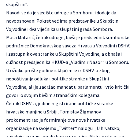
skupštini“.
Navodi se da je sjedište udruge u Somboru, i dodaje da
novoosnovani Pokret već ima predstavnike u Skupštini
Vojvodine i dva vijećnika u skupštini grada Sombora.
Mata Matarić, čelnik udruge, bivši je predsjednik somborske
podružnice Demokratskog saveza Hrvata u Vojvodini (DSHV)
i zastupnik ove stranke u Skupštini Vojvodine, a obnaša i
dužnost predsjednika HKUD-a „Vladimir Nazor“ u Somboru.
U ožujku prošle godine isključen je iz DSHV-a zbog
nepoštivanja odluka i politike stranke u Skupštini
Vojvodine, ali je zadržao mandat u parlamentu i vrlo kritički
govori o svojim bivšim stranačkim kolegama.
Čelnik DSHV-a, jedine registrirane političke stranke
hrvatske manjine u Srbiji, Tomislav Žigmanov
prokomentirao je formiranje ove nove hrvatske
organizacije na svojemu „Twitter“ nalogu. „U hrvatskoj
zajednici je prava predizborna groznica. Malo-malo pa se