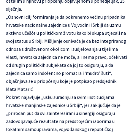
ostalim u njihovu priopćenju objavljenom u ponedjeljak, 25.
siječnja.
„Osnovni cilj formiranja je da pokrenemo većinu pripadnika
hrvatske nacionalne zajednice u Vojvodini i Srbiji da uzmu
aktivno učešće u političkom životu kako bi skupa utjecali na
svoj status u Srbiji. Mišljenje osnivača je da bez integriranog
odnosa s društvenom okolicom i sudjelovanja u tijelima
vlasti, hrvatska zajednica ne može, a i nema pravo, očekivati
od drugih političkih subjekata da joj to osiguraju, a da
zajednica samo indolentno promatra i ‘mudro’ šuti“,
objašnjava se u priopćenju koje je potpisao predsjednik
Mata Matarić.
Pokret najavljuje „usku suradnju sa svim institucijama
hrvatske manjinske zajednice u Srbiji“, jer zaključuje da je
„prirodan put da svi zainteresirani u sinergiji osiguraju
zadovoljavajuće rezultate na predstojećim izborima u
lokalnim samoupravama, vojvođanskog i republičkoj