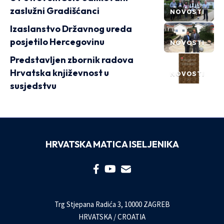
zaslužni Gradišćanci
NOVOSTI
Izaslanstvo Državnog ureda
posjetilo Hercegovinu
NOVOSTI
Predstavljen zbornik radova
Hrvatska književnost u
NOVOSTI
susjedstvu
HRVATSKA MATICA ISELJENIKA
Trg Stjepana Radića 3, 10000 ZAGREB
HRVATSKA / CROATIA