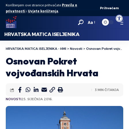
Korištenjem ove stranice prihvaćate
Pravila o
Prihvaćam
privatnosti
i
Uvjete korištenja
.
Open to
Aa
HRVATSKA MATICA ISELJENIKA
HRVATSKA MATICA ISELJENIKA - HMI
>
Novosti
>
Osnovan Pokret vojvođanskih Hrvata
Osnovan Pokret
vojvođanskih Hrvata
3 MIN ČITANJA
NOVOSTI
25. SIJEČNJA 2016.