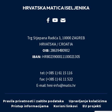
HRVATSKA MATICA ISELJENIKA
Trg Stjepana Radića 3, 10000 ZAGREB
HRVATSKA / CROATIA
OIB:
28639480902
IBAN:
HR8023900011100021305
tel: (+385 1) 61 15 116
fax: (+385 1) 61 11 522
E-mail:
hmi-info@matis.hr
Pravila privatnosti i zaštite podataka
Upravljanje kolačićima
Pristup informacijama
Korisni linkovi
EU projekti