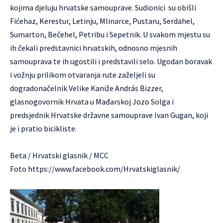
kojima djeluju hrvatske samouprave. Sudionici su obišli
Fićehaz, Kerestur, Letinju, Mlinarce, Pustaru, Serdahel,
Sumarton, Bečehel, Petribu i Sepetnik. U svakom mjestu su
ih čekali predstavnici hrvatskih, odnosno mjesnih
samouprava te ih ugostili i predstavili selo. Ugodan boravak
i vožnju prilikom otvaranja rute zaželjeli su
dogradonačelnik Velike Kaniže András Bizzer,
glasnogovornik Hrvata u Mađarskoj Jozo Solga i
predsjednik Hrvatske državne samouprave Ivan Gugan, koji
je i pratio bicikliste.
Beta / Hrvatski glasnik / MCC
Foto
https://www.facebook.com/Hrvatskiglasnik/