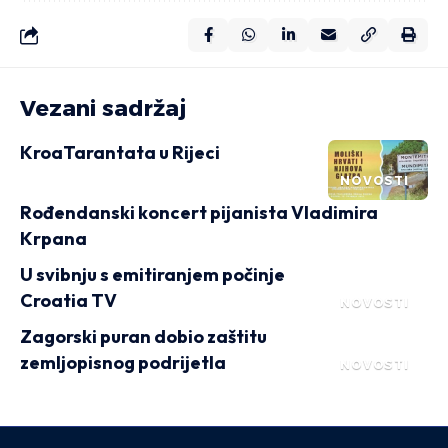
Vezani sadržaj
KroaTarantata u Rijeci
NOVOSTI
Rođendanski koncert pijanista Vladimira
Krpana
U svibnju s emitiranjem počinje
Croatia TV
NOVOSTI
Zagorski puran dobio zaštitu
zemljopisnog podrijetla
NOVOSTI