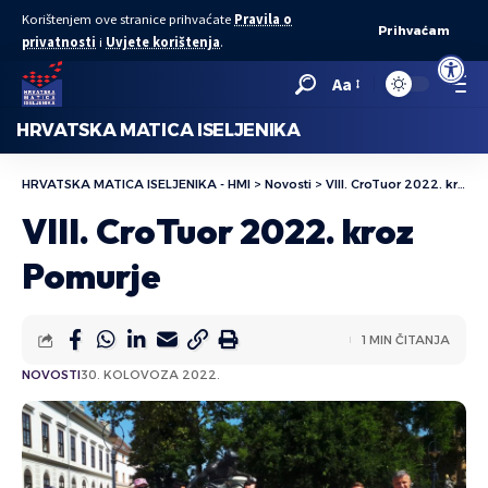
Korištenjem ove stranice prihvaćate
Pravila o
Prihvaćam
privatnosti
i
Uvjete korištenja
.
Open to
Aa
HRVATSKA MATICA ISELJENIKA
HRVATSKA MATICA ISELJENIKA - HMI
>
Novosti
>
VIII. CroTuor 2022. kroz Pomurje
VIII. CroTuor 2022. kroz
Pomurje
1 MIN ČITANJA
NOVOSTI
30. KOLOVOZA 2022.