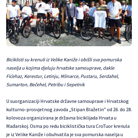
Biciklisti su krenuli iz Velike Kaniže i obišli sva pomurska
naselja u kojima djeluju hrvatske samouprave, dakle
Fićehaz, Kerestur, Letinju, Mlinarce, Pustaru, Serdahel,
Sumarton, Bečehel, Petribu i Sepetnik
U suorganizaciji Hrvatske državne samouprave i Hrvatskog
kulturno-prosvjetnog zavoda „Stipan Blažetin” od 26. do 28.
kolovoza organizirana je državna biciklijada Hrvata u
Mađarskoj. Osma po redu biciklistička tura CroTuor krenula
je iz Velike Kaniže i obuhvatila je sva pomurska naselja u