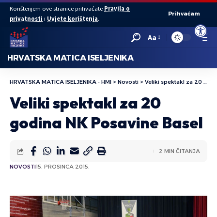
Korištenjem ove stranice prihvaćate
Pravila o
Prihvaćam
privatnosti
i
Uvjete korištenja
.
Open to
Aa
HRVATSKA MATICA ISELJENIKA
HRVATSKA MATICA ISELJENIKA - HMI
>
Novosti
>
Veliki spektakl za 20 godina NK Posavine Basel
Veliki spektakl za 20
godina NK Posavine Basel
2 MIN ČITANJA
NOVOSTI
15. PROSINCA 2015.