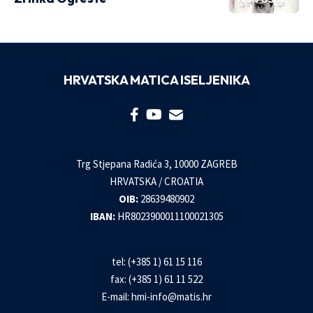
HRVATSKA MATICA ISELJENIKA
Trg Stjepana Radića 3, 10000 ZAGREB
HRVATSKA / CROATIA
OIB:
28639480902
IBAN:
HR8023900011100021305
tel: (+385 1) 61 15 116
fax: (+385 1) 61 11 522
E-mail:
hmi-info@matis.hr