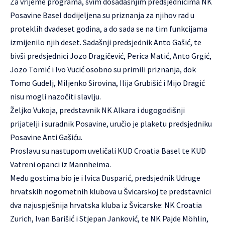
Za vrijeme programa, svim dosadašnjim predsjednicima NK
Posavine Basel dodijeljena su priznanja za njihov rad u
proteklih dvadeset godina, a do sada se na tim funkcijama
izmijenilo njih deset. Sadašnji predsjednik Anto Gašić, te
bivši predsjednici Jozo Dragičević, Perica Matić, Anto Grgić,
Jozo Tomić i Ivo Vucić osobno su primili priznanja, dok
Tomo Gudelj, Miljenko Sirovina, Ilija Grubišić i Mijo Dragić
nisu mogli nazočiti slavlju.
Željko Vukoja, predstavnik NK Alkara i dugogodišnji
prijatelji i suradnik Posavine, uručio je plaketu predsjedniku
Posavine Anti Gašiću.
Proslavu su nastupom uveličali KUD Croatia Basel te KUD
Vatreni opanci iz Mannheima.
Među gostima bio je i Ivica Dusparić, predsjednik Udruge
hrvatskih nogometnih klubova u Švicarskoj te predstavnici
dva najuspješnija hrvatska kluba iz Švicarske: NK Croatia
Zurich, Ivan Barišić i Stjepan Janković, te NK Pajde Möhlin,