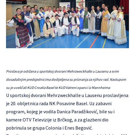
Proslava je održana u sportskoj dvorani Mehrzweckhalle u Lausenu a svim
dosadašnjim predsjednicima dodijeljena su priznanja za njihov rad. Nastupom
su je uveličali KUD Croatia Basel te KUD Vatreni opanci iz Mannheima
U sportskoj dvorani Mehrzweckhalle u Lausenu proslavljena
je 20. obljetnica rada
NK Posavine Basel
.
Uz zabavni
program, kojeg je vodila Danica Paradžiković, bile su i
kamere OTV Televizije iz Brčkog, a za glazbeni dio
pobrinula se grupa Colonia i Enes Begović.