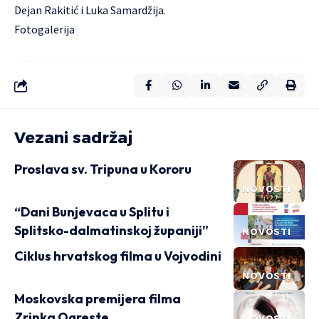
Dejan Rakitić i Luka Samardžija.
Fotogalerija
Vezani sadržaj
Proslava sv. Tripuna u Kororu
NOVOSTI
“Dani Bunjevaca u Splitu i
Splitsko-dalmatinskoj županiji”
NOVOSTI
Ciklus hrvatskog filma u Vojvodini
NOVOSTI
Moskovska premijera filma
Zrinka Ogreste
NOVOSTI