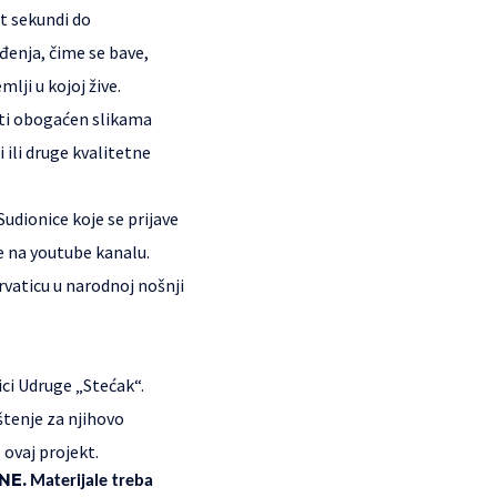
et sekundi do
đenja, čime se bave,
lji u kojoj žive.
biti obogaćen slikama
 ili druge kvalitetne
udionice koje se prijave
je na youtube kanalu.
Hrvaticu u narodnoj nošnji
ici Udruge „Stećak“.
uštenje za njihovo
 ovaj projekt.
NE.
Materijale treba