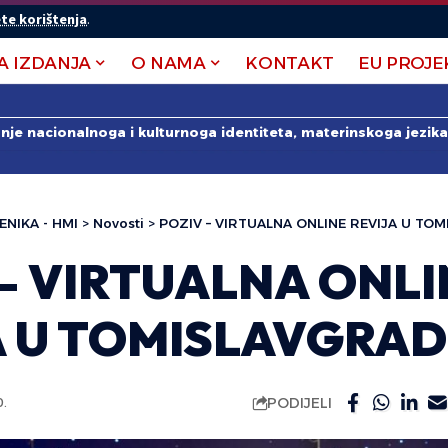
te korištenja
.
A IZDANJA
O NAMA
KONTAKT
EU PROJE
anje nacionalnoga i kulturnoga identiteta, materinskoga jezika 
ENIKA - HMI
>
Novosti
>
POZIV – VIRTUALNA ONLINE REVIJA U TO
 – VIRTUALNA ONLI
A U TOMISLAVGRA
PODIJELI
0.