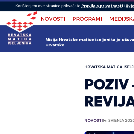
Korištenjem ove stranice prihvaćate
Pravila o privatnosti
i
Uvje
NOVOSTI
PROGRAMI
MEDIJSK
Misija Hrvatske matice iseljenika je očuv
Hrvatske.
HRVATSKA MATICA ISELJ
POZIV
REVIJ
NOVOSTI
14. SVIBNJA 202