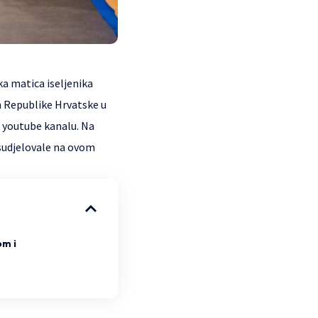
ka matica iseljenika
an Republike Hrvatske u
a youtube kanalu. Na
 sudjelovale na ovom
m i