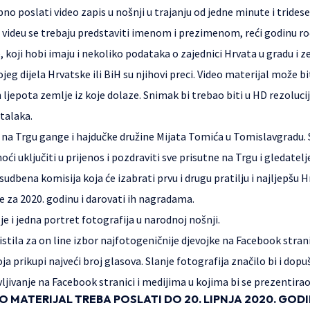
no poslati video zapis u nošnji u trajanju od jedne minute i trides
videu se trebaju predstaviti imenom i prezimenom, reći godinu ro
 koji hobi imaju i nekoliko podataka o zajednici Hrvata u gradu i zem
kojeg dijela Hrvatske ili BiH su njihovi preci. Video materijal može 
ljepota zemlje iz koje dolaze. Snimak bi trebao biti u HD rezoluciji
stalaka.
n na Trgu gange i hajdučke družine Mijata Tomića u Tomislavgradu. S
moći uključiti u prijenos i pozdraviti sve prisutne na Trgu i gledatel
udbena komisija koja će izabrati prvu i drugu pratilju i najljepšu 
 za 2020. godinu i darovati ih nagradama.
e i jedna portret fotografija u narodnoj nošnji.
ristila za on line izbor najfotogeničnije djevojke na Facebook stran
ja prikupi najveći broj glasova. Slanje fotografija značilo bi i dop
ljivanje na Facebook stranici i medijima u kojima bi se prezentirao
O MATERIJAL TREBA POSLATI DO 20. LIPNJA 2020. GODI