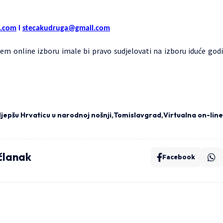
l.com
i
stecakudruga@gmail.com
em online izboru imale bi pravo sudjelovati na izboru iduće god
ljepšu Hrvaticu u narodnoj nošnji
Tomislavgrad
Virtualna on-line
 članak
Facebook