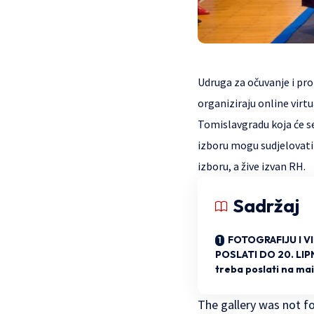
Udruga za očuvanje i pro
organiziraju online virt
Tomislavgradu koja će se
izboru mogu sudjelovati 
izboru, a žive izvan RH.
Sadržaj
FOTOGRAFIJU I V
POSLATI DO 20. LIP
treba poslati na mai
The gallery was not f