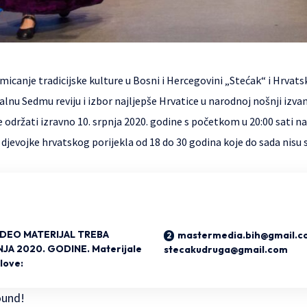
micanje tradicijske kulture u Bosni i Hercegovini „Stećak“ i Hrvats
ualnu Sedmu reviju i izbor najljepše Hrvatice u narodnoj nošnji izv
 održati izravno 10. srpnja 2020. godine s početkom u 20:00 sati n
djevojke hrvatskog porijekla od 18 do 30 godina koje do sada nisu
IDEO MATERIJAL TREBA
mastermedia.bih@gmail.co
NJA 2020. GODINE. Materijale
stecakudruga@gmail.com
love:
ound!