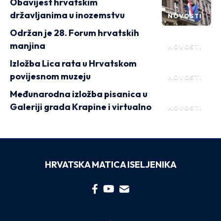
Obavijest hrvatskim
državljanima u inozemstvu
NOVOSTI
Održan je 28. Forum hrvatskih
manjina
NOVOSTI
Izložba Lica rata u Hrvatskom
povijesnom muzeju
NOVOSTI
Međunarodna izložba pisanica u
Galeriji grada Krapine i virtualno
NOVOSTI
HRVATSKA MATICA ISELJENIKA