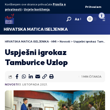
Korištenjem ove stranice prihvaćate
Pravila o
Prihvaćam
privatnosti
i
Uvjete korištenja
.
Open to
Aa
HRVATSKA MATICA ISELJENIKA
HRVATSKA MATICA ISELJENIKA - HMI
>
Novosti
>
Uspješni igrokaz Tamburice Uzlop
Uspješni igrokaz
Tamburice Uzlop
1 MIN ČITANJA
NOVOSTI
13. LISTOPADA 2021.