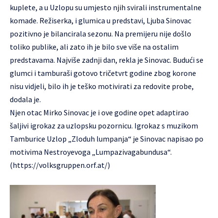
kuplete, a u Uzlopu su umjesto njih svirali instrumentalne
komade. Režiserka, i glumica u predstavi, Ljuba Sinovac
pozitivno je bilancirala sezonu. Na premijeru nije došlo
toliko publike, ali zato ih je bilo sve više na ostalim
predstavama. Najviše zadnji dan, rekla je Sinovac. Budući se
glumci i tamburaši gotovo tričetvrt godine zbog korone
nisu vidjeli, bilo ih je teško motivirati za redovite probe,
dodala je.
Njen otac Mirko Sinovac je i ove godine opet adaptirao
šaljivi igrokaz za uzlopsku pozornicu. Igrokaz s muzikom
Tamburice Uzlop „Zloduh lumpanja“ je Sinovac napisao po
motivima Nestroyevoga „Lumpazivagabundusa“.
(https://volksgruppen.orf.at/)