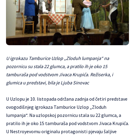
U igrokazu Tamburice Uzlop „Zloduh lumpanja“ na
pozornicu su stala 22 glumca, a pratilo ih je oko 15
tamburaša pod vodstvom Jivaca Krupića. Režiserka, i
glumica u predstavi, bila je Ljuba Sinovac
U Uzlopu je 10. listopada održana zadnja od četiri predstave
ovogodišnjeg igrokaza Tamburice Uzlop „Zloduh
lumpanja“. Na uzlopskoj pozornicu stala su 22 glumca, a
pratilo ih je oko 15 tamburaša pod vodstvom Jivaca Krupića.
U Nestroyevomu originalu protagonisti pjevaju šaljive