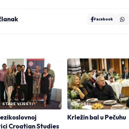
 članak
Facebook
STARE VIJESTI
NOVOSTI
jezikoslovnoj
Krležin bal u Pečuhu
tici Croatian Studies