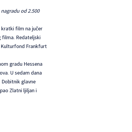
e nagradu od 2.500
kratki film na jučer
filma. Redateljski
o Kulturfond Frankfurt
avnom gradu Hessena
lmova. U sedam dana
. Dobitnik glavne
o Zlatni ljiljan i