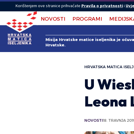
Korištenjem ove stranice prihvaćate
Pravila o privatnosti
i
Uvje
NOVOSTI
PROGRAMI
MEDIJSK
Misija Hrvatske matice iseljenika je očuv
Hrvatske.
HRVATSKA MATICA ISELJ
U Wies
Leona 
NOVOSTI
18. TRAVNJA 201