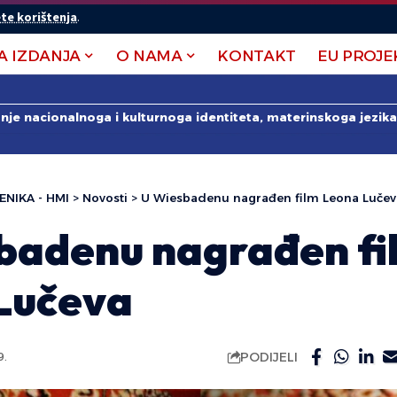
te korištenja
.
A IZDANJA
O NAMA
KONTAKT
EU PROJE
anje nacionalnoga i kulturnoga identiteta, materinskoga jezika 
ENIKA - HMI
>
Novosti
>
U Wiesbadenu nagrađen film Leona Lučev
badenu nagrađen fi
Lučeva
PODIJELI
9.