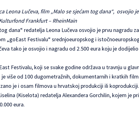
ca Leona Lučeva, film „Malo se sjećam tog dana“, osvojio j
 Kulturfond Frankfurt – RheinMain
og dana“ redatelja Leona Lučeva osvojio je prvu nagradu za 
m „goEast Festivalu“ srednjoeuropskog i istočnoeuropskog 
va tako je osvojio i nagradu od 2.500 eura koju je dodijeli
ast Festivalu, koji se svake godine održava u travnju u gl
je više od 100 dugometražnih, dokumentarnih i kratkih fi
azano je i osam filmova u hrvatskoj produkciji ili koprodukciji
iselina (Kiselota) redatelja Alexandera Gorchilin, kojem je pripa
0.000 eura.