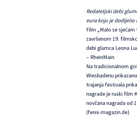
Redateljski debi glum
eura koju je dodijelio
Film „Malo se sjećam t
završenom 19. filmsko
debi glumca Leona Luče
– RheinMain.
Na tradicionalnom goE
Wiesbadenu prikazano 
trajanja festivala prik
nagrade je ruski film K
novčana nagrada od 1
(
fenix-magazin.de
)