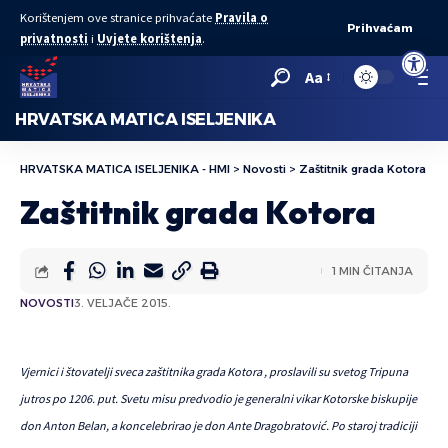
Korištenjem ove stranice prihvaćate
Pravila o
Prihvaćam
privatnosti
i
Uvjete korištenja
.
Open to
Aa
HRVATSKA MATICA ISELJENIKA
HRVATSKA MATICA ISELJENIKA - HMI
>
Novosti
>
Zaštitnik grada Kotora
Zaštitnik grada Kotora
1 MIN ČITANJA
NOVOSTI
3. VELJAČE 2015.
Vjernici i štovatelji sveca zaštitnika grada Kotora , proslavili su svetog Tripuna
jutros po 1206. put. Svetu misu predvodio je generalni vikar Kotorske biskupije
don Anton Belan, a koncelebrirao je don Ante Dragobratović. Po staroj tradiciji