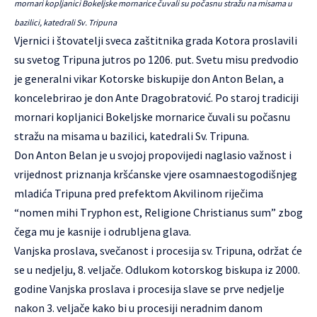
mornari kopljanici Bokeljske mornarice čuvali su počasnu stražu na misama u
bazilici, katedrali Sv. Tripuna
Vjernici i štovatelji sveca zaštitnika grada Kotora proslavili
su svetog Tripuna jutros po 1206. put. Svetu misu predvodio
je generalni vikar Kotorske biskupije don Anton Belan, a
koncelebrirao je don Ante Dragobratović. Po staroj tradiciji
mornari kopljanici Bokeljske mornarice čuvali su počasnu
stražu na misama u bazilici, katedrali Sv. Tripuna.
Don Anton Belan je u svojoj propovijedi naglasio važnost i
vrijednost priznanja kršćanske vjere osamnaestogodišnjeg
mladića Tripuna pred prefektom Akvilinom riječima
“nomen mihi Тrурhоn est, Religione Christianus sum” zbog
čega mu je kasnije i odrubljena glava.
Vanjska proslava, svečanost i procesija sv. Tripuna, održat će
se u nedjelju, 8. veljače. Odlukom kotorskog biskupa iz 2000.
godine Vanjska proslava i procesija slave se prve nedjelje
nakon 3. veljače kako bi u procesiji neradnim danom