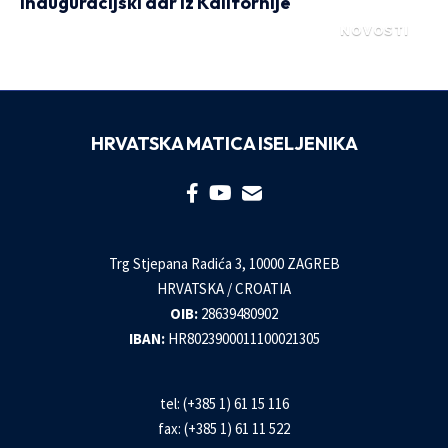
Inauguracijski dar iz Kalifornije
NOVOSTI
HRVATSKA MATICA ISELJENIKA
Trg Stjepana Radića 3, 10000 ZAGREB
HRVATSKA / CROATIA
OIB:
28639480902
IBAN:
HR8023900011100021305
tel: (+385 1) 61 15 116
fax: (+385 1) 61 11 522