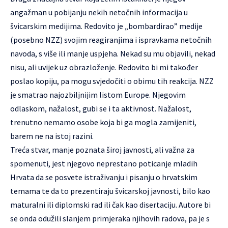
angažman u pobijanju nekih netočnih informacija u
švicarskim medijima. Redovito je „bombardirao” medije
(posebno NZZ) svojim reagiranjima i ispravkama netočnih
navoda, s više ili manje uspjeha. Nekad su mu objavili, nekad
nisu, ali uvijek uz obrazloženje. Redovito bi mi također
poslao kopiju, pa mogu svjedočiti o obimu tih reakcija. NZZ
je smatrao najozbiljnijim listom Europe. Njegovim
odlaskom, nažalost, gubi se i ta aktivnost. Nažalost,
trenutno nemamo osobe koja bi ga mogla zamijeniti,
barem ne na istoj razini.
Treća stvar, manje poznata široj javnosti, ali važna za
spomenuti, jest njegovo neprestano poticanje mladih
Hrvata da se posvete istraživanju i pisanju o hrvatskim
temama te da to prezentiraju švicarskoj javnosti, bilo kao
maturalni ili diplomski rad ili čak kao disertaciju. Autore bi
se onda odužili slanjem primjeraka njihovih radova, pa je s