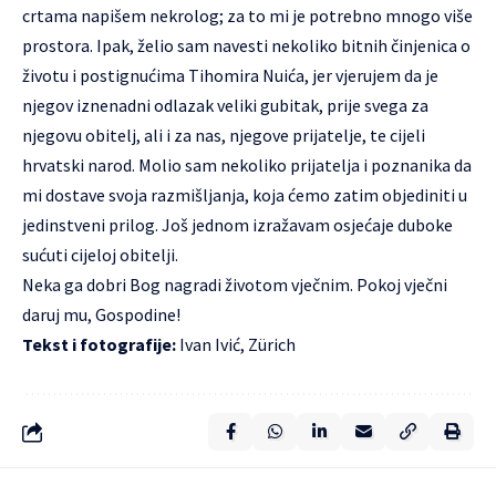
crtama napišem nekrolog; za to mi je potrebno mnogo više
prostora. Ipak, želio sam navesti nekoliko bitnih činjenica o
životu i postignućima Tihomira Nuića, jer vjerujem da je
njegov iznenadni odlazak veliki gubitak, prije svega za
njegovu obitelj, ali i za nas, njegove prijatelje, te cijeli
hrvatski narod. Molio sam nekoliko prijatelja i poznanika da
mi dostave svoja razmišljanja, koja ćemo zatim objediniti u
jedinstveni prilog. Još jednom izražavam osjećaje duboke
sućuti cijeloj obitelji.
Neka ga dobri Bog nagradi životom vječnim. Pokoj vječni
daruj mu, Gospodine!
Tekst i fotografije:
Ivan Ivić, Zürich