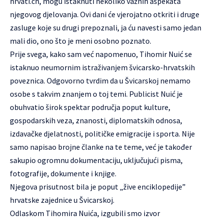
hrvati.ch, mogu istaknuti nekoliko važnih aspekata
njegovog djelovanja. Ovi dani će vjerojatno otkriti i druge
zasluge koje su drugi prepoznali, ja ću navesti samo jedan
mali dio, ono što je meni osobno poznato.
Prije svega, kako sam već napomenuo, Tihomir Nuić se
istaknuo neumornim istraživanjem švicarsko-hrvatskih
poveznica. Odgovorno tvrdim da u Švicarskoj nemamo
osobe s takvim znanjem o toj temi. Publicist Nuić je
obuhvatio širok spektar područja poput kulture,
gospodarskih veza, znanosti, diplomatskih odnosa,
izdavačke djelatnosti, političke emigracije i sporta. Nije
samo napisao brojne članke na te teme, već je također
sakupio ogromnu dokumentaciju, uključujući pisma,
fotografije, dokumente i knjige.
Njegova prisutnost bila je poput „žive enciklopedije”
hrvatske zajednice u Švicarskoj.
Odlaskom Tihomira Nuića, izgubili smo izvor