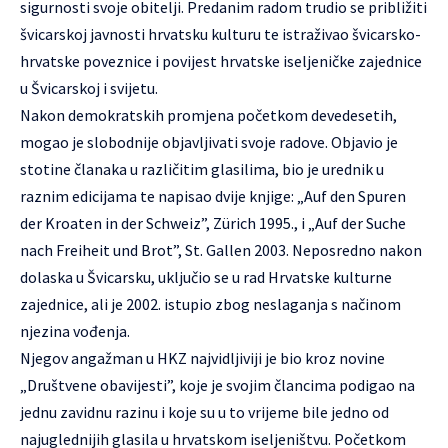
sigurnosti svoje obitelji. Predanim radom trudio se približiti
švicarskoj javnosti hrvatsku kulturu te istraživao švicarsko-
hrvatske poveznice i povijest hrvatske iseljeničke zajednice
u Švicarskoj i svijetu.
Nakon demokratskih promjena početkom devedesetih,
mogao je slobodnije objavljivati svoje radove. Objavio je
stotine članaka u različitim glasilima, bio je urednik u
raznim edicijama te napisao dvije knjige: „Auf den Spuren
der Kroaten in der Schweiz”, Zürich 1995., i „Auf der Suche
nach Freiheit und Brot”, St. Gallen 2003. Neposredno nakon
dolaska u Švicarsku, uključio se u rad Hrvatske kulturne
zajednice, ali je 2002. istupio zbog neslaganja s načinom
njezina vođenja.
Njegov angažman u HKZ najvidljiviji je bio kroz novine
„Društvene obavijesti”, koje je svojim člancima podigao na
jednu zavidnu razinu i koje su u to vrijeme bile jedno od
najuglednijih glasila u hrvatskom iseljeništvu. Početkom