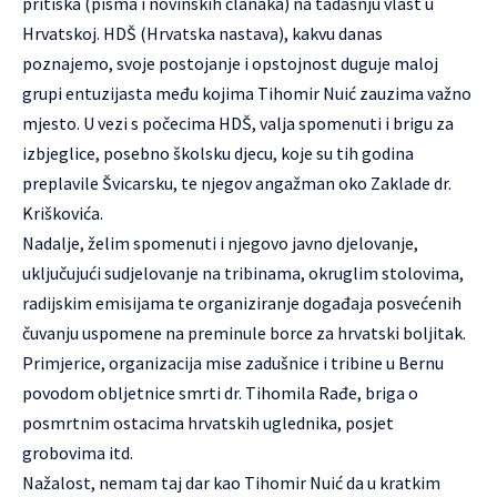
pritiska (pisma i novinskih članaka) na tadašnju vlast u
Hrvatskoj. HDŠ (Hrvatska nastava), kakvu danas
poznajemo, svoje postojanje i opstojnost duguje maloj
grupi entuzijasta među kojima Tihomir Nuić zauzima važno
mjesto. U vezi s počecima HDŠ, valja spomenuti i brigu za
izbjeglice, posebno školsku djecu, koje su tih godina
preplavile Švicarsku, te njegov angažman oko Zaklade dr.
Kriškovića.
Nadalje, želim spomenuti i njegovo javno djelovanje,
uključujući sudjelovanje na tribinama, okruglim stolovima,
radijskim emisijama te organiziranje događaja posvećenih
čuvanju uspomene na preminule borce za hrvatski boljitak.
Primjerice, organizacija mise zadušnice i tribine u Bernu
povodom obljetnice smrti dr. Tihomila Rađe, briga o
posmrtnim ostacima hrvatskih uglednika, posjet
grobovima itd.
Nažalost, nemam taj dar kao Tihomir Nuić da u kratkim