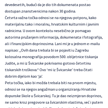
devedesetih, budući da je dio tih dokumenata postao
dostupan znanstvenicima nakon 30 godina.
Četvrta važna točka odnosi se na njegovu potporu, kako
materijalnu tako i moralnu, hrvatskim kulturnim i javnim
radnicima. U ovom kontekstu nesebično je pomagao
autorima pružanjem informacija, dokumenata i fotografija,
ali i financijskim doprinosima. Lani mi je u jednom e-mailu
napisao: „Ovih dana trebala bi se pojaviti u Zagrebu
kolosalna monografija povodom 500. obljetnice tiskanja
Judite, a mi iz Švicarske pokrivamo gotovo četvrtinu
tiskarskih troškova.“ Ovo ‘mi iz Švicarske’ treba čitati
dobrim dijelom kao ‘ja’.
Peta točka, iako bi možda trebala biti na prvom mjestu,
odnosi se na njegov angažman u organiziranju Hrvatske
dopunske škole u Švicarskoj. Tu je dao neizmjeran doprinos,
ne samo kroz pregovore sa švicarskim vlastima, već i putem