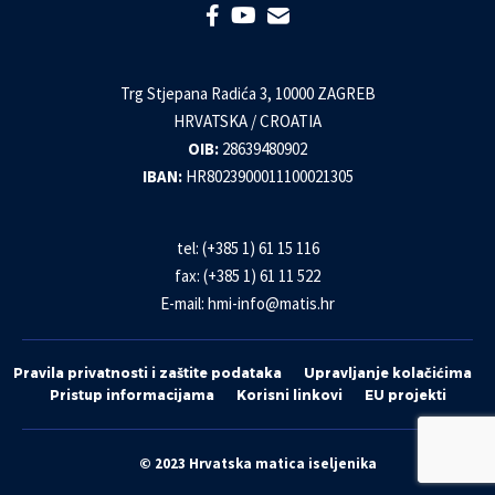
Trg Stjepana Radića 3, 10000 ZAGREB
HRVATSKA / CROATIA
OIB:
28639480902
IBAN:
HR8023900011100021305
tel: (+385 1) 61 15 116
fax: (+385 1) 61 11 522
E-mail:
hmi-info@matis.hr
Pravila privatnosti i zaštite podataka
Upravljanje kolačićima
Pristup informacijama
Korisni linkovi
EU projekti
© 2023 Hrvatska matica iseljenika