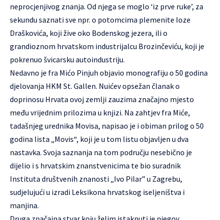
neprocjenjivog znanja. Od njega se moglo ‘iz prve ruke’, za
sekundu saznati sve npr. o potomcima plemenite loze
Draškovića, koji žive oko Bodenskog jezera, ili o
grandioznom hrvatskom industrijalcu Brozinčeviću, koji je
pokrenuo švicarsku autoindustriju.
Nedavno je fra Mićo Pinjuh objavio monografiju o 50 godina
djelovanja HKM St. Gallen. Nuićev opsežan članak o
doprinosu Hrvata ovoj zemlji zauzima značajno mjesto
među vrijednim prilozima u knjizi. Na zahtjev fra Miće,
tadašnjeg urednika Movisa, napisao je i obiman prilog o 50
godina lista „Movis“, koji je u tom listu objavljen u dva
nastavka. Svoja saznanja na tom području nesebično je
dijelio i s hrvatskim znanstvenicima te bio suradnik
Instituta društvenih znanosti „Ivo Pilar” u Zagrebu,
sudjelujući u izradi Leksikona hrvatskog iseljeništva i
manjina.
Druga značajna stvar koju želim istaknuti je njegov