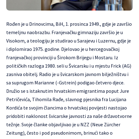
Rođen je u Drinovcima, BiH, 1. prosinca 1949., gdje je završio
temeljnu naobrazbu. Franjevačku gimnaziju završio je u
Visokom, a teologiju je studirao u Sarajevu i Luzernu, gdje je
i diplomirao 1975. godine. Djelovao je u hercegovačkoj
franjevačkoj provinciji u Širokom Brijegu i Mostaru. Iz
političkih razloga 1980. seli u Švicarsku i u mjestu Frick (AG)
zasniva obitelj. Radio je u švicarskom javnom bilježništvu i
sa suprugom Marianne (-Gstrein) podigao četvero djece.
Družio se s istaknutim hrvatskim emigrantima poput Jure
Petričevića, Tihomila Rađe, slavnog pjesnika fra Lucijana
Kordića te svojim člancima o hrvatskoj povijesti nastojao
pridobiti naklonost švicarske javnosti za naše državotvorne
težnje. Svoje članke objavljivao je u NZZ (Neue Zürcher
Zeitung), često i pod pseudonimom, brinući tako o