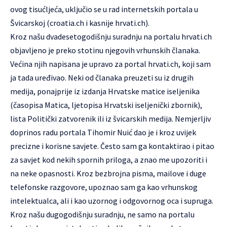
ovog tisućljeća, uključio se u rad internetskih portala u
Švicarskoj (croatia.ch i kasnije hrvati.ch).
Kroz našu dvadesetogodišnju suradnju na portalu hrvati.ch
objavljeno je preko stotinu njegovih vrhunskih članaka.
Većina njih napisana je upravo za portal hrvati.ch, koji sam
ja tada uređivao. Neki od članaka preuzeti su iz drugih
medija, ponajprije iz izdanja Hrvatske matice iseljenika
(časopisa Matica, ljetopisa Hrvatski iseljenički zbornik),
lista Politički zatvorenik ili iz švicarskih medija. Nemjerljiv
doprinos radu portala Tihomir Nuić dao je i kroz uvijek
precizne i korisne savjete. Često sam ga kontaktirao i pitao
za savjet kod nekih spornih priloga, a znao me upozoriti i
na neke opasnosti. Kroz bezbrojna pisma, mailove i duge
telefonske razgovore, upoznao sam ga kao vrhunskog
intelektualca, ali i kao uzornog i odgovornog oca i supruga.
Kroz našu dugogodišnju suradnju, ne samo na portalu