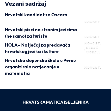
Vezani sadržaj
Hrvatski kandidat za Oscara
NOVOSTI
Hrvatski pisci na stranim jezicima
(ne samo) za turiste
NOVOSTI
NOVOSTI
HOLA – Natječaj za predavača
STARE
hrvatskog jezika i kulture
VIJESTI
Hrvatska dopunska škola u Peruu
organizirala natjecanje u
NOVOSTI
matematici
HRVATSKA MATICA ISELJENIKA