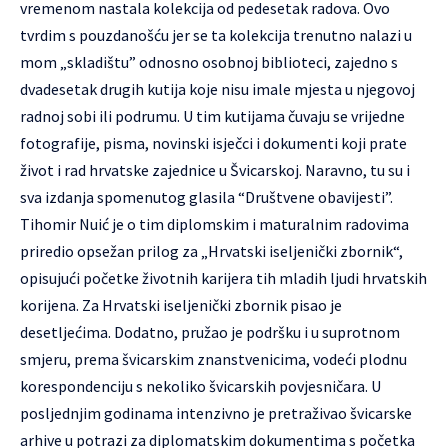
vremenom nastala kolekcija od pedesetak radova. Ovo
tvrdim s pouzdanošću jer se ta kolekcija trenutno nalazi u
mom „skladištu” odnosno osobnoj biblioteci, zajedno s
dvadesetak drugih kutija koje nisu imale mjesta u njegovoj
radnoj sobi ili podrumu. U tim kutijama čuvaju se vrijedne
fotografije, pisma, novinski isječci i dokumenti koji prate
život i rad hrvatske zajednice u Švicarskoj. Naravno, tu su i
sva izdanja spomenutog glasila “Društvene obavijesti”.
Tihomir Nuić je o tim diplomskim i maturalnim radovima
priredio opsežan prilog za „Hrvatski iseljenički zbornik“,
opisujući početke životnih karijera tih mladih ljudi hrvatskih
korijena. Za Hrvatski iseljenički zbornik pisao je
desetljećima. Dodatno, pružao je podršku i u suprotnom
smjeru, prema švicarskim znanstvenicima, vodeći plodnu
korespondenciju s nekoliko švicarskih povjesničara. U
posljednjim godinama intenzivno je pretraživao švicarske
arhive u potrazi za diplomatskim dokumentima s početka