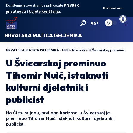
Korištenjem ove stranice prihvaćate
Pravila o
Prihvaćam
privatnosti
i
Uvjete korištenja
.
Open to
Aa
HRVATSKA MATICA ISELJENIKA
HRVATSKA MATICA ISELJENIKA - HMI
>
Novosti
>
U Švicarskoj preminuo Tihomir Nuić, istaknuti kulturni djelatnik i publicist
U Švicarskoj preminuo
Tihomir Nuić, istaknuti
kulturni djelatnik i
publicist
Na Čistu srijedu, prvi dan korizme, u Švicarskoj je
preminuo Tihomir Nuić, istaknuti kulturni djelatnik i
publicist…