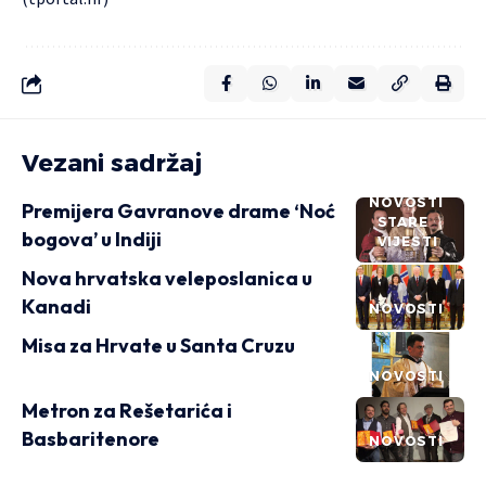
Vezani sadržaj
NOVOSTI
Premijera Gavranove drame ‘Noć
STARE
bogova’ u Indiji
VIJESTI
Nova hrvatska veleposlanica u
Kanadi
NOVOSTI
Misa za Hrvate u Santa Cruzu
NOVOSTI
Metron za Rešetarića i
Basbaritenore
NOVOSTI