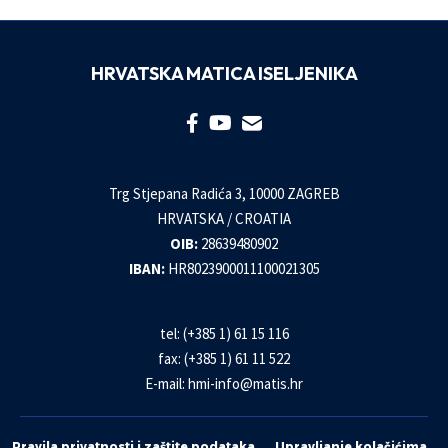
HRVATSKA MATICA ISELJENIKA
Trg Stjepana Radića 3, 10000 ZAGREB
HRVATSKA / CROATIA
OIB:
28639480902
IBAN:
HR8023900011100021305
tel: (+385 1) 61 15 116
fax: (+385 1) 61 11 522
E-mail:
hmi-info@matis.hr
Pravila privatnosti i zaštite podataka
Upravljanje kolačićima