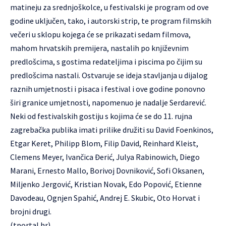
matineju za srednjoškolce, u festivalski je program od ove
godine uključen, tako, i autorski strip, te program filmskih
večeri u sklopu kojega će se prikazati sedam filmova,
mahom hrvatskih premijera, nastalih po književnim
predlošcima, s gostima redateljima i piscima po čijim su
predlošcima nastali. Ostvaruje se ideja stavljanja u dijalog
raznih umjetnosti i pisaca i festival i ove godine ponovno
širi granice umjetnosti, napomenuo je nadalje Serdarević.
Neki od festivalskih gostiju s kojima će se do 11. rujna
zagrebačka publika imati prilike družiti su David Foenkinos,
Etgar Keret, Philipp Blom, Filip David, Reinhard Kleist,
Clemens Meyer, Ivančica Đerić, Julya Rabinowich, Diego
Marani, Ernesto Mallo, Borivoj Dovniković, Sofi Oksanen,
Miljenko Jergović, Kristian Novak, Edo Popović, Etienne
Davodeau, Ognjen Spahić, Andrej E. Skubic, Oto Horvat i
brojni drugi.
(tportal.hr)