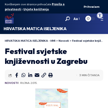
Korištenjem ove stranice prihvaćate
Pravila o
Prihvaćam
privatnosti
i
Uvjete korištenja
.
Open to
Aa
HRVATSKA MATICA ISELJENIKA
HRVATSKA MATICA ISELJENIKA - HMI
>
Novosti
>
Festival svjetske književnosti u Zagrebu
Festival svjetske
književnosti u Zagrebu
3 MIN ČITANJA
NOVOSTI
1. RUJNA 2015.