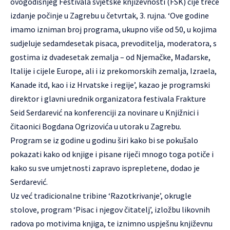
ovogodišnjeg Festivala svjetske književnosti (FSK) čije treće
izdanje počinje u Zagrebu u četvrtak, 3. rujna. ‘Ove godine
imamo izniman broj programa, ukupno više od 50, u kojima
sudjeluje sedamdesetak pisaca, prevoditelja, moderatora, s
gostima iz dvadesetak zemalja – od Njemačke, Mađarske,
Italije i cijele Europe, ali i iz prekomorskih zemalja, Izraela,
Kanade itd, kao i iz Hrvatske i regije’, kazao je programski
direktor i glavni urednik organizatora festivala Frakture
Seid Serdarević na konferenciji za novinare u Knjižnici i
čitaonici Bogdana Ogrizovića u utorak u Zagrebu.
Program se iz godine u godinu širi kako bi se pokušalo
pokazati kako od knjige i pisane riječi mnogo toga potiče i
kako su sve umjetnosti zapravo isprepletene, dodao je
Serdarević.
Uz već tradicionalne tribine ‘Razotkrivanje’, okrugle
stolove, program ‘Pisac i njegov čitatelj’, izložbu likovnih
radova po motivima knjiga, te iznimno uspješnu književnu