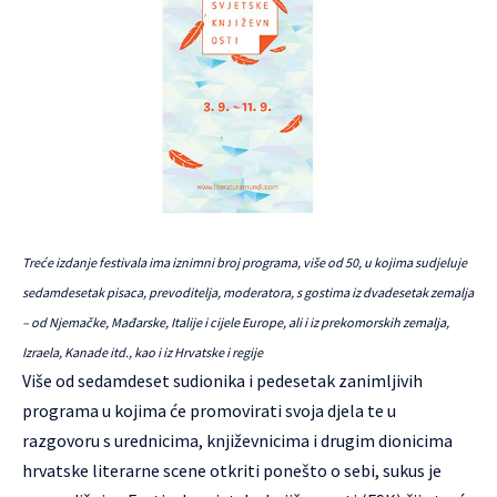
Treće izdanje festivala ima iznimni broj programa, više od 50, u kojima sudjeluje
sedamdesetak pisaca, prevoditelja, moderatora, s gostima iz dvadesetak zemalja
– od Njemačke, Mađarske, Italije i cijele Europe, ali i iz prekomorskih zemalja,
Izraela, Kanade itd., kao i iz Hrvatske i regije
Više od sedamdeset sudionika i pedesetak zanimljivih
programa u kojima će promovirati svoja djela te u
razgovoru s urednicima, književnicima i drugim dionicima
hrvatske literarne scene otkriti ponešto o sebi, sukus je