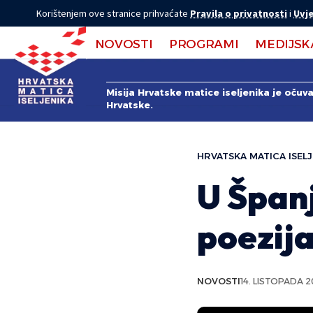
Korištenjem ove stranice prihvaćate
Pravila o privatnosti
i
Uvje
NOVOSTI
PROGRAMI
MEDIJSK
Misija Hrvatske matice iseljenika je očuv
Hrvatske.
HRVATSKA MATICA ISELJ
U Španj
poezij
NOVOSTI
14. LISTOPADA 2