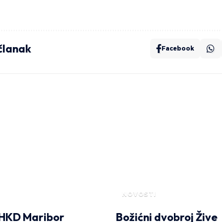
 članak
Facebook
NOVOSTI
 HKD Maribor
Božićni dvobroj Žive