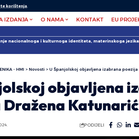
te korištenja
.
A IZDANJA
O NAMA
KONTAKT
EU PROJE
anje nacionalnoga i kulturnoga identiteta, materinskoga jezika 
ENIKA - HMI
>
Novosti
>
U Španjolskoj objavljena izabrana poezija
olskoj objavljena i
a Dražena Katunari
PODIJELI
024.