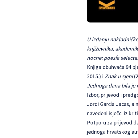
U izdanju nakladničke 
književnika, akademik
noche: poesía selecta
Knjiga obuhvaća 94 pje
2015.) i
Znak u sjeni
(2
Jednoga dana bila je
Izbor, prijevod i pred
Jordi García Jacas, a 
navedeni isječci iz kr
Potporu za prijevod da
jednoga hrvatskog aut