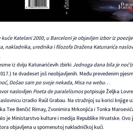
kuće Katelani 2000, u Barceloni je objavljen izbor iz poezi
a, nakladnika, urednika i filozofa Dražena Katunarića naslo
.
sme iz dviju Katunarićevih zbirki
Jednoga dana bila je noć
(
017.) te dvadeset još neobjavljenih. Među prevedenim pje
 noć, Došao sam po svoje nekada, Misa na webu
…
govor naslovljen
Poeta de paralelismos
potpisuje Željka Lovre
naslovnicu izradio Raúl Grabau. Na stražnjoj su korici knjige 
itika Tee Benčić Rimay, Zvonimira Mrkonjića i Tonka Maroević
lo je Ministarstvo kulture i medija Republike Hrvatske. Ovo j
ora objavljena u spomenutoj nakladničkoj kući.