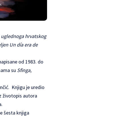
je uglednoga hrvatskog
vljen
Un día era de
napisane od 1983. do
smama su
Sfinga,
nčić. Knjigu je uredio
uz životopis autora
a.
e šesta knjiga