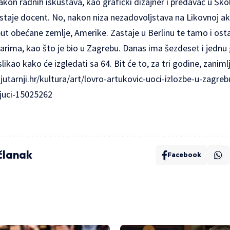
akon radnih iskustava, kao grafički dizajner i predavač u Škol
staje docent. No, nakon niza nezadovoljstava na Likovnoj a
i put obećane zemlje, Amerike. Zastaje u Berlinu te tamo i os
parima, kao što je bio u Zagrebu. Danas ima šezdeset i jednu
ikao kako će izgledati sa 64. Bit će to, za tri godine, zaniml
utarnji.hr/kultura/art/lovro-artukovic-uoci-izlozbe-u-zagreb
juci-15025262
 članak
Facebook