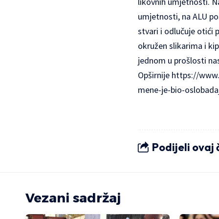
likovnih umjetnosti. N
umjetnosti, na ALU po
stvari i odlučuje otić
okružen slikarima i ki
jednom u prošlosti nasl
Opširnije
https://www.j
mene-je-bio-oslobada
Podijeli ovaj
Vezani sadržaj