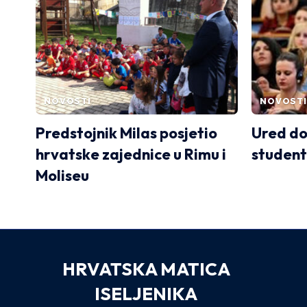
NOVOSTI
NOVOSTI
Predstojnik Milas posjetio
Ured do
hrvatske zajednice u Rimu i
student
Moliseu
HRVATSKA MATICA
ISELJENIKA