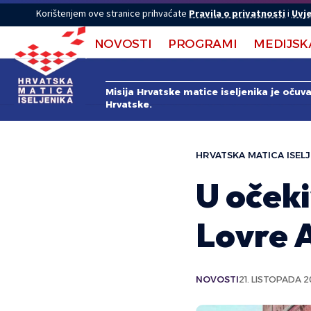
Korištenjem ove stranice prihvaćate
Pravila o privatnosti
i
Uvje
NOVOSTI
PROGRAMI
MEDIJSK
Misija Hrvatske matice iseljenika je očuv
Hrvatske.
HRVATSKA MATICA ISELJ
U oček
Lovre 
NOVOSTI
21. LISTOPADA 2