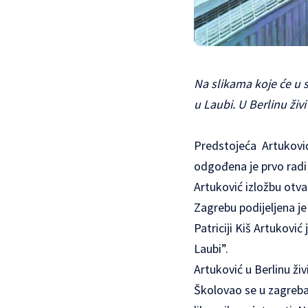
Na slikama koje će u s
u Laubi. U Berlinu živ
Predstojeća Artuković
odgođena je prvo radi k
Artuković izložbu otva
Zagrebu podijeljena je 
Patriciji Kiš Artukovi
Laubi”.
Artuković u Berlinu ži
Školovao se u zagrebač