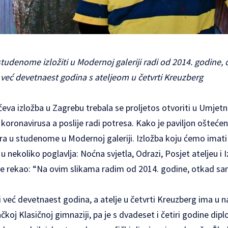
tudenome izložiti u Modernoj galeriji radi od 2014. godine,
i već devetnaest godina s ateljeom u četvrti Kreuzberg
eva izložba u Zagrebu trebala se proljetos otvoriti u Umjetn
oronavirusa a poslije radi potresa. Kako je paviljon oštećen i 
ra u studenome u Modernoj galeriji. Izložba koju ćemo imati p
u nekoliko poglavlja: Noćna svjetla, Odrazi, Posjet ateljeu i I
ć je rekao: “Na ovim slikama radim od 2014. godine, otkad s
vi već devetnaest godina, a atelje u četvrti Kreuzberg ima u n
koj Klasičnoj gimnaziji, pa je s dvadeset i četiri godine dip