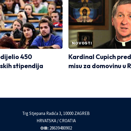
NOVOSTI
dijelio 450
Kardinal Cupich pre
skih stipendija
misu za domovinu u 
Trg Stjepana Radića 3, 10000 ZAGREB
HRVATSKA / CROATIA
OIB:
28639480902