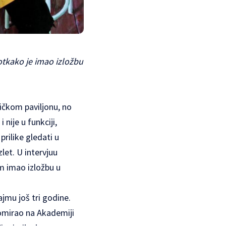
 otkako je imao izložbu
ičkom paviljonu, no
nije u funkciji,
rilike gledati u
zlet. U intervjuu
am imao izložbu u
ajmu još tri godine.
lomirao na Akademiji