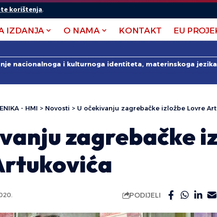
te korištenja
.
A IZDANJA
O NAMA
KONTAKT
EU PROJE
anje nacionalnoga i kulturnoga identiteta, materinskoga jezika 
ENIKA - HMI
>
Novosti
>
U očekivanju zagrebačke izložbe Lovre Ar
ivanju zagrebačke i
Artukovića
PODIJELI
020.