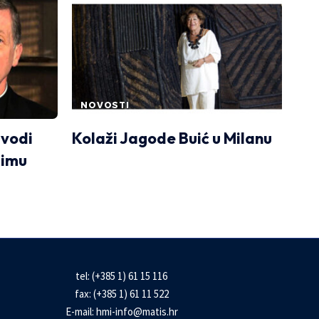
NOVOSTI
dvodi
Kolaži Jagode Buić u Milanu
Rimu
tel: (+385 1) 61 15 116
fax: (+385 1) 61 11 522
E-mail:
hmi-info@matis.hr