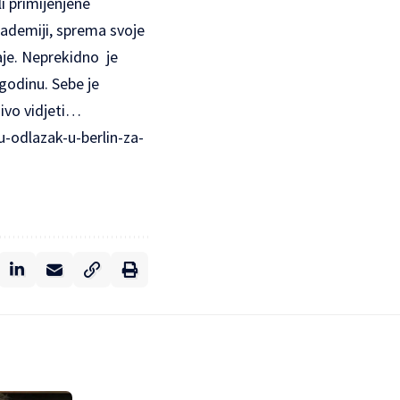
i primijenjene
kademiji, sprema svoje
taje. Neprekidno je
 godinu. Sebe je
jivo vidjeti…
u-odlazak-u-berlin-za-