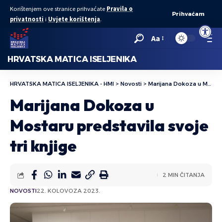
Korištenjem ove stranice prihvaćate
Pravila o
Prihvaćam
privatnosti
i
Uvjete korištenja
.
Open to
Aa
HRVATSKA MATICA ISELJENIKA
HRVATSKA MATICA ISELJENIKA - HMI
>
Novosti
>
Marijana Dokoza u Mostaru predstavila svoje tri knjige
Marijana Dokoza u
Mostaru predstavila svoje
tri knjige
2 MIN ČITANJA
NOVOSTI
22. KOLOVOZA 2023.