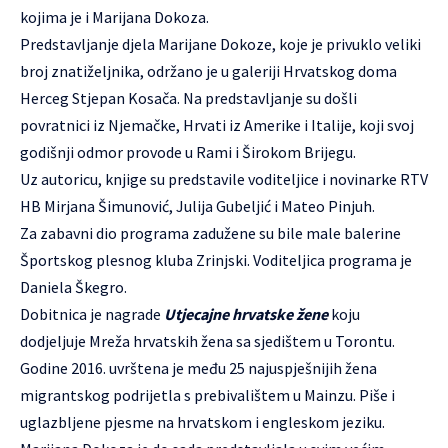
kojima je i Marijana Dokoza.
Predstavljanje djela Marijane Dokoze, koje je privuklo veliki
broj znatiželjnika, održano je u galeriji Hrvatskog doma
Herceg Stjepan Kosača. Na predstavljanje su došli
povratnici iz Njemačke, Hrvati iz Amerike i Italije, koji svoj
godišnji odmor provode u Rami i Širokom Brijegu.
Uz autoricu, knjige su predstavile voditeljice i novinarke RTV
HB Mirjana Šimunović, Julija Gubeljić i Mateo Pinjuh.
Za zabavni dio programa zadužene su bile male balerine
Športskog plesnog kluba Zrinjski. Voditeljica programa je
Daniela Škegro.
Dobitnica je nagrade
Utjecajne hrvatske žene
koju
dodjeljuje
Mreža hrvatskih žena
sa sjedištem u Torontu.
Godine 2016. uvrštena je među 25 najuspješnijih žena
migrantskog podrijetla s prebivalištem u Mainzu. Piše i
uglazbljene pjesme na hrvatskom i engleskom jeziku.