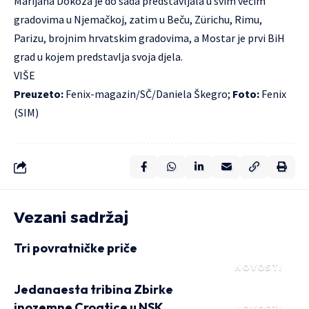
Marijana Dokoza je do sada predstavljala u svim većim
gradovima u Njemačkoj, zatim u Beču, Zürichu, Rimu,
Parizu, brojnim hrvatskim gradovima, a Mostar je prvi BiH
grad u kojem predstavlja svoja djela.
VIŠE
Preuzeto:
Fenix-magazin
/SČ/Daniela Škegro;
Foto:
Fenix
(SIM)
Vezani sadržaj
Tri povratničke priče
NOVOSTI
Jedanaesta tribina Zbirke
inozemne Croatice u NSK
NOVOSTI