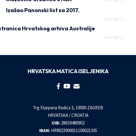
Izašao Panonski list za 2017.
NOVOSTI
tranica Hrvatskog arhiva Australije
NOVOSTI
HRVATSKA MATICA ISELJENIKA
Trg Stjepana Radića 3, 10000 ZAGREB
HRVATSKA / CROATIA
OIB:
28639480902
IBAN:
HR8023900011100021305