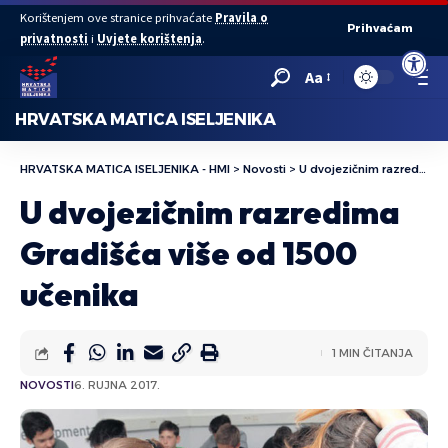
Korištenjem ove stranice prihvaćate
Pravila o
Prihvaćam
privatnosti
i
Uvjete korištenja
.
Open to
Aa
HRVATSKA MATICA ISELJENIKA
HRVATSKA MATICA ISELJENIKA - HMI
>
Novosti
>
U dvojezičnim razredima Gradišća više od 1500 učenika
U dvojezičnim razredima
Gradišća više od 1500
učenika
1 MIN ČITANJA
NOVOSTI
6. RUJNA 2017.