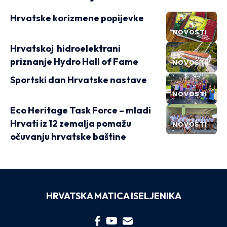
Hrvatske korizmene popijevke
NOVOSTI
Hrvatskoj hidroelektrani
priznanje Hydro Hall of Fame
NOVOSTI
Sportski dan Hrvatske nastave
NOVOSTI
Eco Heritage Task Force – mladi
Hrvati iz 12 zemalja pomažu
NOVOSTI
očuvanju hrvatske baštine
HRVATSKA MATICA ISELJENIKA