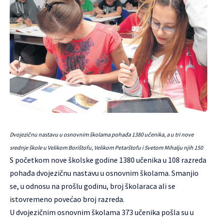
Dvojezičnu nastavu u osnovnim školama pohađa 1380 učenika, a u tri nove
srednje škole u Velikom Borištofu, Velikom Petarštofu i Svetom Mihalju njih 150
S početkom nove školske godine 1380 učenika u 108 razreda
pohađa dvojezičnu nastavu u osnovnim školama. Smanjio
se, u odnosu na prošlu godinu, broj školaraca ali se
istovremeno povećao broj razreda.
U dvojezičnim osnovnim školama 373 učenika pošla su u