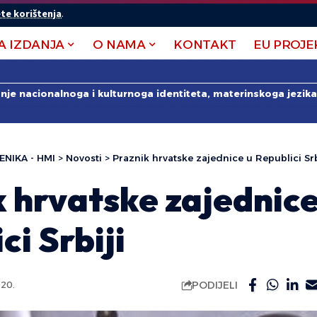
te korištenja
.
A IZDANJA
O NAMA
KONTAKT
EU PROJE
anje nacionalnoga i kulturnoga identiteta, materinskoga jezika 
ENIKA - HMI
>
Novosti
>
Praznik hrvatske zajednice u Republici Srb
 hrvatske zajednice
ci Srbiji
PODIJELI
020.