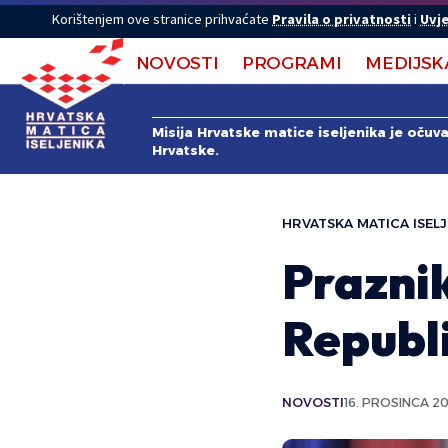
Korištenjem ove stranice prihvaćate
Pravila o privatnosti
i
Uvje
NOVOSTI
PROGRAMI
MEDIJSK
Misija Hrvatske matice iseljenika je očuv
Hrvatske.
HRVATSKA MATICA ISELJ
Praznik
Republi
NOVOSTI
16. PROSINCA 2