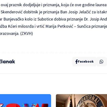
ovaj praznik dodjeljuje i priznanja, koja će ove godine laurea
kenderović dobitnik je priznanja Ban Josip Jelačić za istakn
ar Bunjevačko kolo iz Subotice dobiva priznanje Dr. Josip And
užba Kćeri milosrđa i vrtić Marija Petković – Sunčica priznanj
brazovanja. (ZKVH)
 članak
Facebook