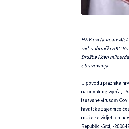
HNV-ovi laureati: Alek
rad, subotički HKC Bu
Družba Kćeri milosrđa 
obrazovanja
U povodu praznika hrva
nacionalnog vijeća, 15
izazvane virusom Covid
hrvatske zajednice čes
može se vidjeti na po
Republici-Srbiji-2098