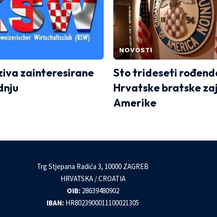
NOVOSTI
ziva zainteresirane
Sto trideseti rođen
dnju
Hrvatske bratske za
Amerike
Trg Stjepana Radića 3, 10000 ZAGREB
HRVATSKA / CROATIA
OIB:
28639480902
IBAN:
HR8023900011100021305