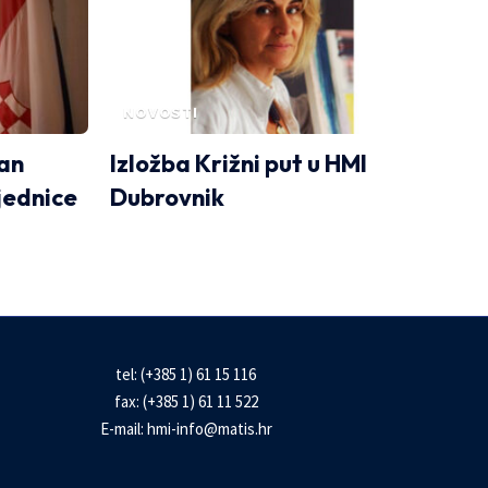
NOVOSTI
dan
Izložba Križni put u HMI
jednice
Dubrovnik
tel: (+385 1) 61 15 116
fax: (+385 1) 61 11 522
E-mail:
hmi-info@matis.hr