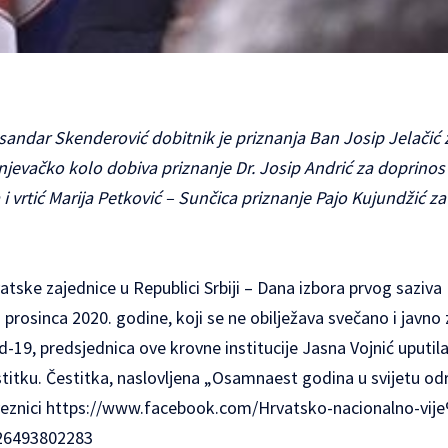
sandar Skenderović dobitnik je priznanja Ban Josip Jelačić 
njevačko kolo dobiva priznanje Dr. Josip Andrić za doprinos 
i vrtić Marija Petković – Sunčica priznanje Pajo Kujundžić z
tske zajednice u Republici Srbiji – Dana izbora prvog saziv
. prosinca 2020. godine, koji se ne obilježava svečano i javn
-19, predsjednica ove krovne institucije Jasna Vojnić uputila
titku. Čestitka, naslovljena „Osamnaest godina u svijetu odr
veznici
https://www.facebook.com/Hrvatsko-nacionalno-vi
426493802283