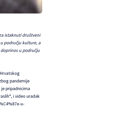
za istaknuti društveni
u području kulture, a
a doprinos u području
a Hrvatskog
o zbog pandemije
 je pripadnicima
aslih“, i video uradak
je%C4%87e-u-