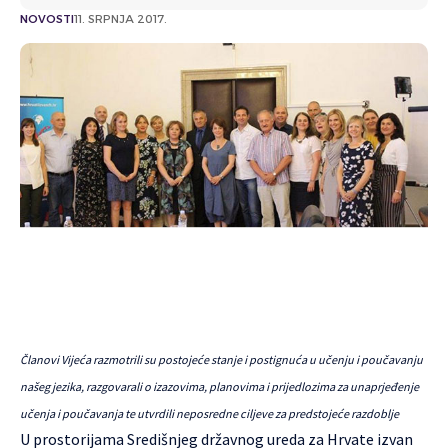
NOVOSTI
11. SRPNJA 2017.
Članovi Vijeća razmotrili su postojeće stanje i postignuća u učenju i poučavanju
našeg jezika, razgovarali o izazovima, planovima i prijedlozima za unaprjeđenje
učenja i poučavanja te utvrdili neposredne ciljeve za predstojeće razdoblje
U prostorijama Središnjeg državnog ureda za Hrvate izvan