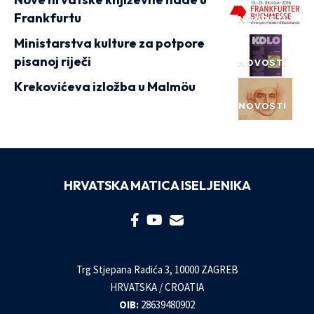
Frankfurtu
NOVOSTI
Ministarstva kulture za potpore
pisanoj riječi
NOVOSTI
Krekovićeva izložba u Malmöu
NOVOSTI
HRVATSKA MATICA ISELJENIKA
Trg Stjepana Radića 3, 10000 ZAGREB
HRVATSKA / CROATIA
OIB:
28639480902