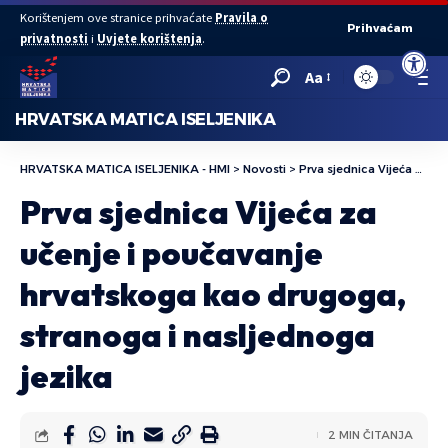
Korištenjem ove stranice prihvaćate
Pravila o
Prihvaćam
privatnosti
i
Uvjete korištenja
.
Open to
Aa
HRVATSKA MATICA ISELJENIKA
HRVATSKA MATICA ISELJENIKA - HMI
>
Novosti
>
Prva sjednica Vijeća za učenje i poučavanje hrvatskoga kao drugoga, stranoga i nasljednoga jezika
Prva sjednica Vijeća za
učenje i poučavanje
hrvatskoga kao drugoga,
stranoga i nasljednoga
jezika
2 MIN ČITANJA