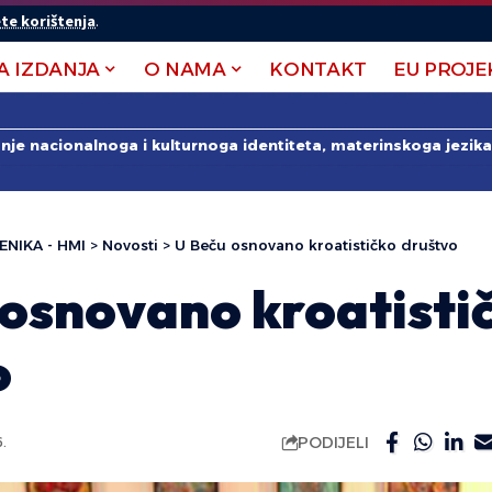
te korištenja
.
A IZDANJA
O NAMA
KONTAKT
EU PROJE
anje nacionalnoga i kulturnoga identiteta, materinskoga jezika 
ENIKA - HMI
>
Novosti
>
U Beču osnovano kroatističko društvo
 osnovano kroatisti
o
PODIJELI
.