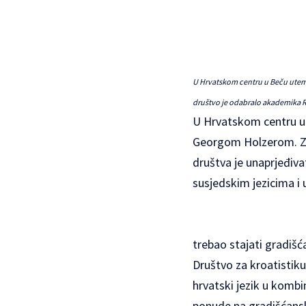
U Hrvatskom centru u Beču uteme
društvo je odabralo akademika R
U Hrvatskom centru u B
Georgom Holzerom. Za
društva je unaprjeđiva
susjedskim jezicima i 
trebao stajati gradišć
Društvo za kroatistiku
hrvatski jezik u kombi
ponude na gradišćans