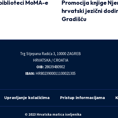
 biblioteci MoMA-e
Promocija knjige Nj
hrvatski jezični dodir
Gradišću
Trg Stjepana Radića 3, 10000 ZAGREB
HRVATSKA / CROATIA
OIB:
28639480902
IBAN:
HR8023900011100021305
Upravljanje kolačićima
Pristup informacijama
K
© 2023 Hrvatska matica iseljenika