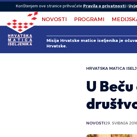
Korištenjem ove stranice prihvaćate
Pravila o privatnosti
i
Uvje
NOVOSTI
PROGRAMI
MEDIJSK
Misija Hrvatske matice iseljenika je očuv
Hrvatske.
HRVATSKA MATICA ISELJ
U Beču
društv
NOVOSTI
29. SVIBNJA 2016