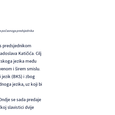
Za počasnoga predsjednika
u s predsjednikom
oslava Katičića. Cilj
vatskoga jezika među
tvenom i širem smislu.
 jezik (BKS) i zbog
noga jezika, uz koji bi
 Ondje se sada predaje
j slavistici dvije