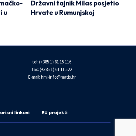
emačko-
Državni tajnik Milas posjetio
i u
Hrvate u Rumunjskoj
tel: (+385 1) 61 15 116
fax: (+385 1) 61 11 522
E-mail:
hmi-info@matis.hr
orisni linkovi
EU projekti