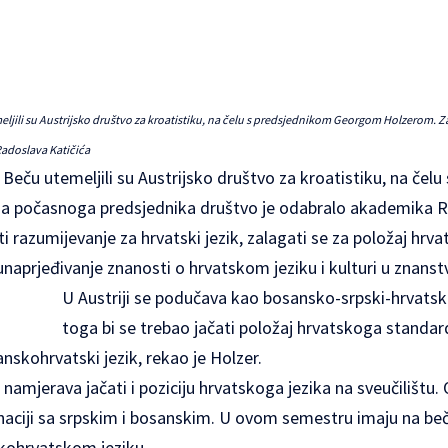
ljili su Austrijsko društvo za kroatistiku, na čelu s predsjednikom Georgom Holzerom. 
adoslava Katičića
eču utemeljili su Austrijsko društvo za kroatistiku, na čel
 počasnoga predsjednika društvo je odabralo akademika Rad
ti razumijevanje za hrvatski jezik, zalagati se za položaj hr
unaprjeđivanje znanosti o hrvatskom jeziku i kulturi u znans
U Austriji se podučava kao bosansko-srpski-hrvatski
toga bi se trebao jačati položaj hrvatskoga standard
anskohrvatski jezik, rekao je Holzer.
 namjerava jačati i poziciju hrvatskoga jezika na sveučilištu.
naciji sa srpskim i bosanskim. U ovom semestru imaju na bečko
kohrvatskom jeziku.