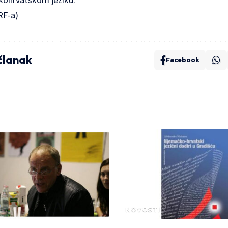
RF-a
)
 članak
Facebook
NOVOSTI